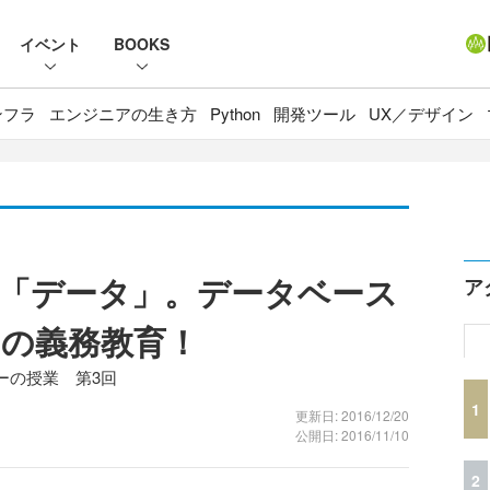
イベント
BOOKS
ンフラ
エンジニアの生き方
Python
開発ツール
UX／デザイン
「データ」。データベース
ア
の義務教育！
ーの授業 第3回
1
更新日: 2016/12/20
公開日: 2016/11/10
2