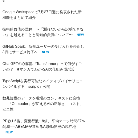
Google Workspaceで7月27日週に発表された新
機能をまとめて紹介
技術的負債の誤解 〜「測れないから説明できな
い」を越えることと認知的負債について〜
NEW
GitHub Spark、新規ユーザーの受け入れを停止し
8月にサービス終了へ
NEW
ChatGPTの心臓部『Transformer』って何がすご
いの？ #マンガでわかるAIの仕組み 第1話
TypeScriptを実行可能なネイティブバイナリにコ
ンパイルする「scriptc」公開
数兆規模のデータを現場のコンテキストに変換
──「Computer」が変えるAIの正確さ、コスト、
安全性
PR数1.6倍、変更行数1.8倍、平均マージ時間37%
削減──ABEMAが進めるAI駆動開発の現在地
NEW