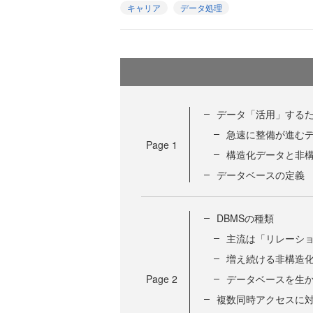
キャリア
データ処理
データ「活用」する
急速に整備が進む
Page
1
構造化データと非
データベースの定義
DBMSの種類
主流は「リレーシ
増え続ける非構造
Page
2
データベースを生
複数同時アクセスに