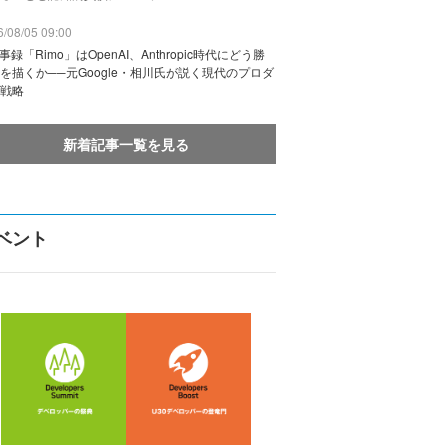
/08/05 09:00
議事録「Rimo」はOpenAI、Anthropic時代にどう勝
を描くか──元Google・相川氏が説く現代のプロダ
戦略
新着記事一覧を見る
ベント