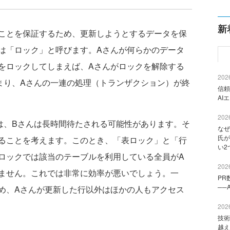
新
ことを保証するため、更新しようとするデータを保
は「ロック」と呼びます。Aさんが何らかのデータ
をロックしてしまえば、Aさんがロックを解除する
2026
まり、Aさんの一連の処理（トランザクション）が終
信頼
。
AI
2026
、Bさんは長時間待たされる可能性があります。そ
なぜ
氏が
ることを考えます。このとき、「表ロック」と「行
い2
ロックでは該当のテーブルを利用している全員がA
2026
ません。これでは非常に効率が悪いでしょう。一
PR
──
め、Aさんが更新した行以外はほかの人もアクセス
2026
技術
越え