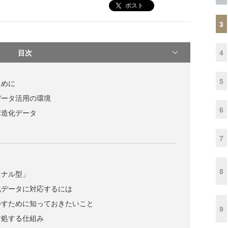
ポスト
3
目次
4
5
ために
データ活用の環境
6
構造化データ
7
8
ョナル型」
化データに対応するには
かすために知っておきたいこと
9
対処する仕組み