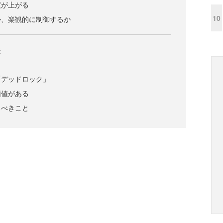
度が上がる
10
か、楽観的に制御するか
夫
ク
「デッドロック」
価値がある
るべきこと