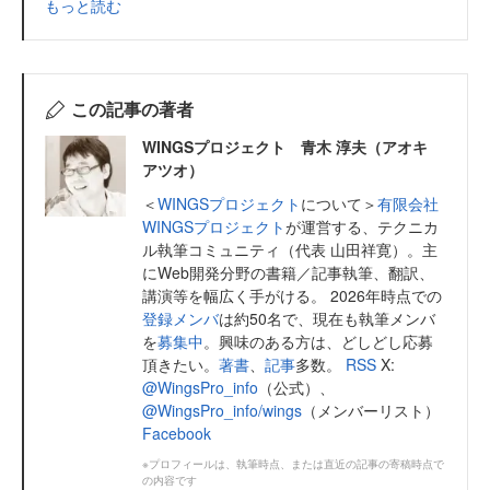
もっと読む
この記事の著者
WINGSプロジェクト 青木 淳夫（アオキ
アツオ）
＜
WINGSプロジェクト
について＞
有限会社
WINGSプロジェクト
が運営する、テクニカ
ル執筆コミュニティ（代表 山田祥寛）。主
にWeb開発分野の書籍／記事執筆、翻訳、
講演等を幅広く手がける。 2026年時点での
登録メンバ
は約50名で、現在も執筆メンバ
を
募集中
。興味のある方は、どしどし応募
頂きたい。
著書
、
記事
多数。
RSS
X:
@WingsPro_info
（公式）、
@WingsPro_info/wings
（メンバーリスト）
Facebook
※プロフィールは、執筆時点、または直近の記事の寄稿時点で
の内容です