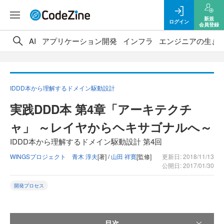
新規
ログイン
会員登録
AI
アプリケーション開発
インフラ
エンジニアの生き
IDDD本から理解するドメイン駆動設計
実践DDD本 第4章「アーキテクチ
ャ」 ～レイヤからヘキサゴナルへ～
IDDD本から理解するドメイン駆動設計 第4回
WINGSプロジェクト 青木 淳夫
[著] /
山田 祥寛
[監修]
更新日: 2018/11/13
公開日: 2017/01/30
開発プロセス
目次