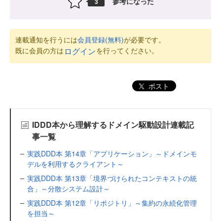
参考になった
3
連載通知を行うには
会員登録(無料)
が必要です。
既に会員の方は
を行ってください。
ログイン
ポスト
IDDD本から理解するドメイン駆動設計連載記
事一覧
実践DDD本 第14章「アプリケーション」～ドメインモ
デルを利用するクライアント～
実践DDD本 第13章「境界づけられたコンテキストの統
合」～分散システム設計～
実践DDD本 第12章「リポジトリ」～集約の永続化管理
を担当～