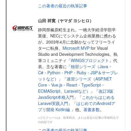
この著者の最近の執筆記事
山田 祥寛（ヤマダ ヨシヒロ）
静岡県榛原町生まれ。一橋大学経済学部卒
業後、NECにてシステム企画業務に携わる
が、2003年4月に念願かなってフリーライ
ターに転身。
Microsoft MVP
for Visual
Studio and Development Technologies。執
筆コミュニティ「
WINGSプロジェクト
」代
表。主な著書に「
独習シリーズ（Java・
C#・Python・PHP・Ruby・JSP＆サーブレ
ットなど）
」「
速習シリーズ（ASP.NET
Core・Vue.js・React・TypeScript・
ECMAScript、Laravelなど）
」「
改訂3版
JavaScript本格入門
」「
これからはじめる
Laravel実践入門
」「
はじめてのAndroidア
プリ開発 Kotlin編
」他、
著書多数
。
※プロフィールは、執筆時点、または直近の記事の寄稿時点で
の内容です
この著者の最近の執筆記事