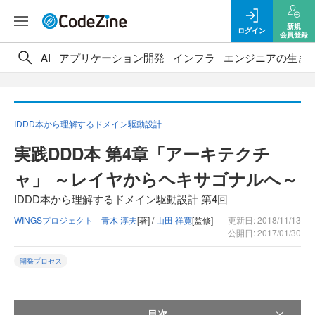
新規
ログイン
会員登録
AI
アプリケーション開発
インフラ
エンジニアの生き
IDDD本から理解するドメイン駆動設計
実践DDD本 第4章「アーキテクチ
ャ」 ～レイヤからヘキサゴナルへ～
IDDD本から理解するドメイン駆動設計 第4回
WINGSプロジェクト 青木 淳夫
[著] /
山田 祥寛
[監修]
更新日: 2018/11/13
公開日: 2017/01/30
開発プロセス
目次