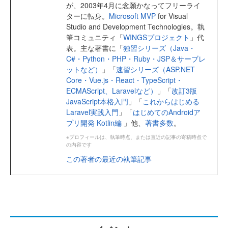
が、2003年4月に念願かなってフリーライ
ターに転身。
Microsoft MVP
for Visual
Studio and Development Technologies。執
筆コミュニティ「
WINGSプロジェクト
」代
表。主な著書に「
独習シリーズ（Java・
C#・Python・PHP・Ruby・JSP＆サーブレ
ットなど）
」「
速習シリーズ（ASP.NET
Core・Vue.js・React・TypeScript・
ECMAScript、Laravelなど）
」「
改訂3版
JavaScript本格入門
」「
これからはじめる
Laravel実践入門
」「
はじめてのAndroidア
プリ開発 Kotlin編
」他、
著書多数
。
※プロフィールは、執筆時点、または直近の記事の寄稿時点で
の内容です
この著者の最近の執筆記事