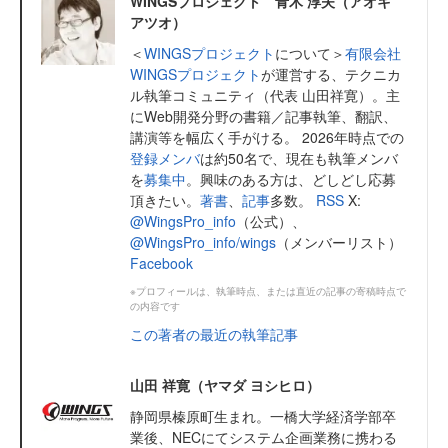
WINGSプロジェクト 青木 淳夫（アオキ
アツオ）
＜
WINGSプロジェクト
について＞
有限会社
WINGSプロジェクト
が運営する、テクニカ
ル執筆コミュニティ（代表 山田祥寛）。主
にWeb開発分野の書籍／記事執筆、翻訳、
講演等を幅広く手がける。 2026年時点での
登録メンバ
は約50名で、現在も執筆メンバ
を
募集中
。興味のある方は、どしどし応募
頂きたい。
著書
、
記事
多数。
RSS
X:
@WingsPro_info
（公式）、
@WingsPro_info/wings
（メンバーリスト）
Facebook
※プロフィールは、執筆時点、または直近の記事の寄稿時点で
の内容です
この著者の最近の執筆記事
山田 祥寛（ヤマダ ヨシヒロ）
静岡県榛原町生まれ。一橋大学経済学部卒
業後、NECにてシステム企画業務に携わる