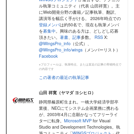
ル執筆コミュニティ（代表 山田祥寛）。主
にWeb開発分野の書籍／記事執筆、翻訳、
講演等を幅広く手がける。 2026年時点での
登録メンバ
は約50名で、現在も執筆メンバ
を
募集中
。興味のある方は、どしどし応募
頂きたい。
著書
、
記事
多数。
RSS
X:
@WingsPro_info
（公式）、
@WingsPro_info/wings
（メンバーリスト）
Facebook
※プロフィールは、執筆時点、または直近の記事の寄稿時点で
の内容です
この著者の最近の執筆記事
山田 祥寛（ヤマダ ヨシヒロ）
静岡県榛原町生まれ。一橋大学経済学部卒
業後、NECにてシステム企画業務に携わる
が、2003年4月に念願かなってフリーライ
ターに転身。
Microsoft MVP
for Visual
Studio and Development Technologies。執
筆コミュニティ「
WINGSプロジェクト
」代