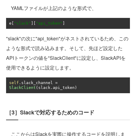
YAMLファイルが上記のような形式で、
e
[
"slack"
][
"api_token"
]
"slack"の次に"api_token"がネストされているため、この
ような形式で読み込みます。そして、先ほど設定した
APIトークンの値を"SlackClient"に設定し、SlackAPIを
使用できるように設定します。
self
.
slack_channel 
=
SlackClient
(
slack
.
api_token
)
［3］Slackで対応するためのコード
ここからはSlackを実際に操作するコードを説明しま