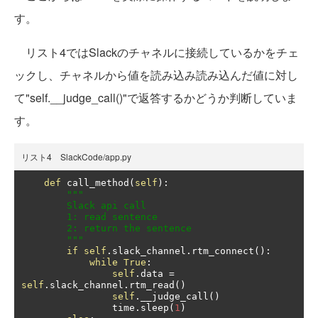
す。
リスト4ではSlackのチャネルに接続しているかをチェ
ックし、チャネルから値を読み込み読み込んだ値に対し
て"self.__judge_call()"で返答するかどうか判断していま
す。
リスト4 SlackCode/app.py
def
 call_method
(
self
):
"""

        Slack api call

        1: read sentence

        2: return the sentence

        """
if
self
.
slack_channel
.
rtm_connect
():
while
True
:
self
.
data 
=
self
.
slack_channel
.
rtm_read
()
self
.
__judge_call
()
                time
.
sleep
(
1
)