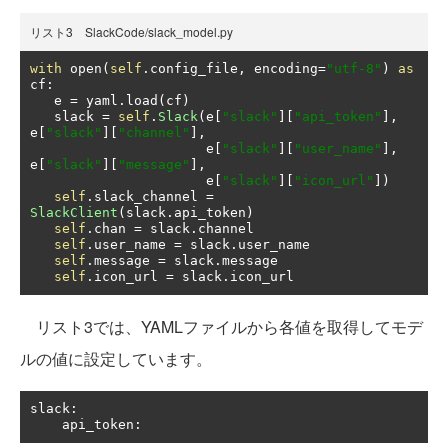
リスト3 SlackCode/slack_model.py
with
 open
(
self
.
config_file
,
 encoding
=
"utf-8"
)
as
cf
:
   e 
=
 yaml
.
load
(
cf
)
   slack 
=
self
.
Slack
(
e
[
"slack"
][
"api_token"
],
e
[
"slack"
][
"channel"
],
                      e
[
"slack"
][
"user_name"
],
e
[
"slack"
][
"message"
],
                      e
[
"slack"
][
"icon_url"
])
self
.
slack_channel 
=
SlackClient
(
slack
.
api_token
)
self
.
chan 
=
 slack
.
channel

self
.
user_name 
=
 slack
.
user_name

self
.
message 
=
 slack
.
message

self
.
icon_url 
=
 slack
.
icon_url
リスト3では、YAMLファイルから各値を取得してモデ
ルの値に設定しています。
slack
:
    api_token
: