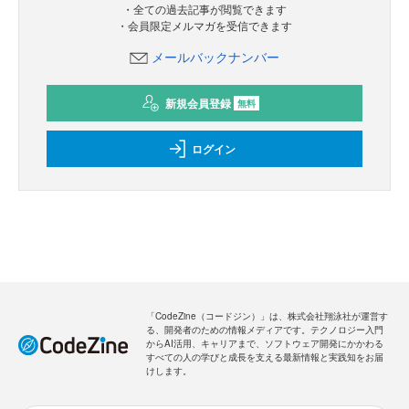
・全ての過去記事が閲覧できます
・会員限定メルマガを受信できます
メールバックナンバー
新規会員登録
無料
ログイン
「CodeZine（コードジン）」は、株式会社翔泳社が運営す
る、開発者のための情報メディアです。テクノロジー入門
からAI活用、キャリアまで、ソフトウェア開発にかかわる
すべての人の学びと成長を支える最新情報と実践知をお届
けします。