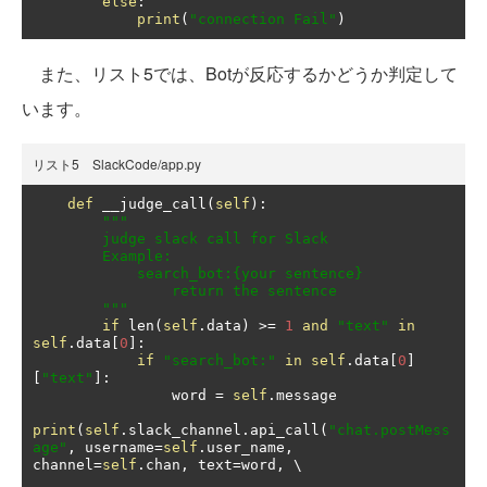
else
:
print
(
"connection Fail"
)
また、リスト5では、Botが反応するかどうか判定して
います。
リスト5 SlackCode/app.py
def
 __judge_call
(
self
):
"""

        judge slack call for Slack

        Example:

            search_bot:{your sentence}

                return the sentence

        """
if
 len
(
self
.
data
)
>=
1
and
"text"
in
self
.
data
[
0
]:
if
"search_bot:"
in
self
.
data
[
0
]
[
"text"
]:
                word 
=
self
.
message

print
(
self
.
slack_channel
.
api_call
(
"chat.postMess
age"
,
 username
=
self
.
user_name
,
channel
=
self
.
chan
,
 text
=
word
,
 \
