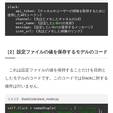
slack
:
    api_token
:
{チャネルやユーザーの情報を取得するために
使用した
API
トークン}
    channel
:
{先ほどメモしたチャネルの
id
}
    user_name
:
{設定したい
Bot
の名前}
    message
:
{設定したい
Bot
が返答するメッセージ}
    icon_url
:
{先ほどメモした画像のリンク}
［2］設定ファイルの値を保存するモデルのコード
これは設定ファイルの値を保持することだけを目的と
したモデルのコードです。このコードではSlackに対する
操作は行いません。
リスト2 SlackCode/slack_model.py
self
.
Slack
=
 namedtuple
(
"slack"
,
[
"api_token"
,
"channel"
,
"user_name"
,
"message"
,
"icon_url"
])