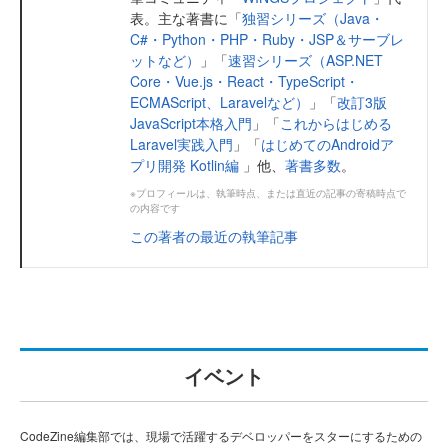
表。主な著書に「
独習シリーズ（Java・
C#・Python・PHP・Ruby・JSP＆サーブレ
ットなど）
」「
速習シリーズ（ASP.NET
Core・Vue.js・React・TypeScript・
ECMAScript、Laravelなど）
」「
改訂3版
JavaScript本格入門
」「
これからはじめる
Laravel実践入門
」「
はじめてのAndroidア
プリ開発 Kotlin編
」他、
著書多数
。
※プロフィールは、執筆時点、または直近の記事の寄稿時点で
の内容です
この著者の最近の執筆記事
イベント
CodeZine編集部では、現場で活躍するデベロッパーをスターにするための