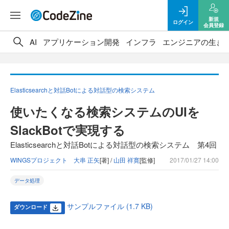
新規
ログイン
会員登録
AI
アプリケーション開発
インフラ
エンジニアの生き
Elasticsearchと対話Botによる対話型の検索システム
使いたくなる検索システムのUIを
SlackBotで実現する
Elasticsearchと対話Botによる対話型の検索システム 第4回
WINGSプロジェクト 大串 正矢
[著] /
山田 祥寛
[監修]
2017/01/27 14:00
データ処理
サンプルファイル (1.7 KB)
ダウンロード