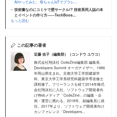
AIやってみた、母ちゃんIoTでプラレ...
技術書なのにコミケで壁サークル!? 技術系同人誌の本
とイベントの作り方――TechBoos...
もっと読む
この記事の著者
近藤 佑子（編集部）（コンドウ ユウコ）
株式会社翔泳社 CodeZine編集部 編集長、
Developers Summit オーガナイザー。1986
年岡山県生まれ。京都大学工学部建築学
科、東京大学工学系研究科建築学専攻修士
課程修了。フリーランスを経て2014年株式
会社翔泳社に入社。ソフトウェア開発者向
けWebメディア「CodeZine」の編集・企
画・運営に携わる。2018年、副編集長に就
任。2017年より、ソフトウェア開発者向け
カンファレンス「Developers...