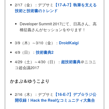
2/17（金）：デブサミ
【17-A-7】執筆を支える
技術と技術書のトレンド
Developer Summit 2017にて、日高さん、高
橋征義さんがセッションをやります！
3/9（木）～3/10（金）：
DroidKaigi
4/9（日）：
技術書典2
4/29（土）～4/30（日）：
超技術書典
＠ニコニ
コ超会議2017
かまぷ＆ゆうこより
2/16（木）：デブサミ
【16-E-7】デブ☆ラジ公
開収録！Hack the Realなコミュニティ大集合