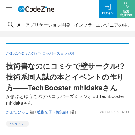
新規
ログイン
会員登録
AI
アプリケーション開発
インフラ
エンジニアの生き
かまぷとゆうこのデベロッパーズ☆ラジオ
技術書なのにコミケで壁サークル!?
技術系同人誌の本とイベントの作り
方――TechBooster mhidakaさん
かまぷとゆうこのデベロッパーズ☆ラジオ #6 TechBooster
mhidakaさん
かまた ひろこ
[著] /
近藤 佑子（編集部）
[著]
2017/02/08 14:00
インタビュー