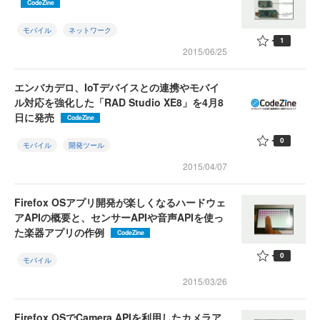
CodeZine
モバイル
ネットワーク
1
2015/06/25
エンバカデロ、IoTデバイスとの連携やモバイ
ル対応を強化した「RAD Studio XE8」を4月8
日に発売
CodeZine
0
モバイル
開発ツール
2015/04/07
Firefox OSアプリ開発が楽しくなるハードウェ
アAPIの概要と、センサーAPIや音声APIを使っ
た楽器アプリの作例
CodeZine
0
モバイル
2015/03/26
Firefox OSでCamera APIを利用したカメラア