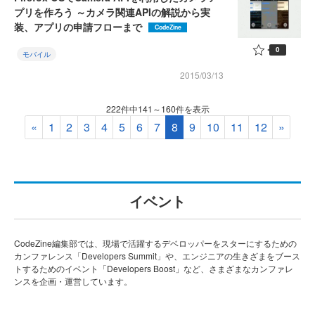
プリを作ろう ～カメラ関連APIの解説から実
装、アプリの申請フローまで
CodeZine
0
モバイル
2015/03/13
222件中141～160件を表示
«
1
2
3
4
5
6
7
8
9
10
11
12
»
イベント
CodeZine編集部では、現場で活躍するデベロッパーをスターにするための
カンファレンス「Developers Summit」や、エンジニアの生きざまをブース
トするためのイベント「Developers Boost」など、さまざまなカンファレ
ンスを企画・運営しています。