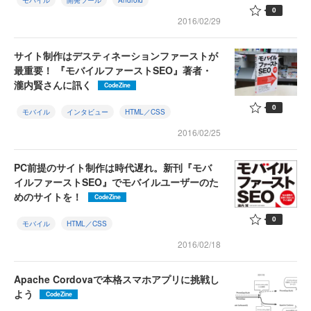
モバイル
開発ツール
Android
0
2016/02/29
サイト制作はデスティネーションファーストが
最重要！ 『モバイルファーストSEO』著者・
瀧内賢さんに訊く
CodeZine
0
モバイル
インタビュー
HTML／CSS
2016/02/25
PC前提のサイト制作は時代遅れ。新刊『モバ
イルファーストSEO』でモバイルユーザーのた
めのサイトを！
CodeZine
0
モバイル
HTML／CSS
2016/02/18
Apache Cordovaで本格スマホアプリに挑戦し
よう
CodeZine