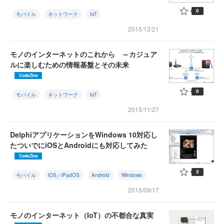
0
モバイル
ネットワーク
IoT
2015/12/21
モノのインターネットのこれから ～カジュア
ルに楽しむための情報基盤とその未来
CodeZine
0
モバイル
ネットワーク
IoT
2015/11/27
DelphiアプリケーションをWindows 10対応し
たついでにiOSとAndroidにも対応してみた
CodeZine
3
モバイル
iOS／iPadOS
Android
Windows
2015/09/17
モノのインターネット（IoT）の不都合な真実