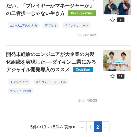
たい、「プレイヤーかマネージャーか」
の二者択一じゃない生き方
DeveloperZine
2
エンジニアの生き方
デブサミ
イベントレポート
2024/10/25
開発未経験のエンジニアが大企業の内製
化組織を実現した──ダイキン工業にみる
アジャイル開発導入のススメ
CodeZine
17
インタビュー
スクラム・アジャイル
エンジニア組織
2024/08/23
«
1
2
»
15件中13～15件を表示