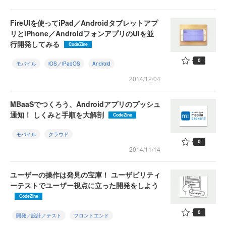
FireUIを使ってiPad／Androidタブレットアプ
リとiPhone／AndroidフォンアプリのUIを並
行開発してみる
CodeZine
0
モバイル
iOS／iPadOS
Android
2014/12/04
MBaaSでつくろう、Androidアプリのプッシュ
通知！ しくみと手順を大解剖
CodeZine
モバイル
クラウド
0
2014/11/14
ユーザーの操作は発見の宝庫！ ユーザビリティ
ーテストでユーザー視点に立った開発をしよう
CodeZine
0
開発／設計／テスト
フロントエンド