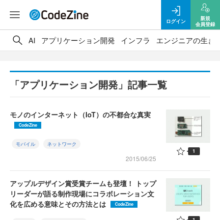
新規
ログイン
会員登録
AI
アプリケーション開発
インフラ
エンジニアの生き
「アプリケーション開発」記事一覧
モノのインターネット（IoT）の不都合な真実
CodeZine
モバイル
ネットワーク
1
2015/06/25
アップルデザイン賞受賞チームも登壇！ トップ
リーダーが語る制作現場にコラボレーション文
化を広める意味とその方法とは
CodeZine
1