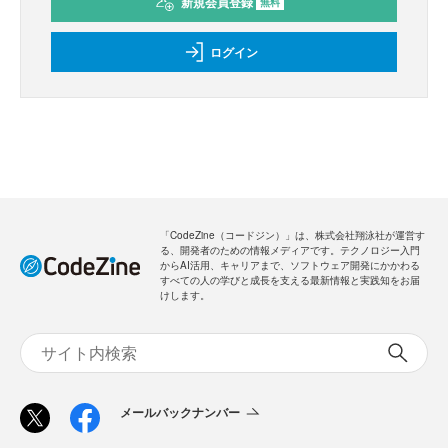
新規会員登録
無料
ログイン
「CodeZine（コードジン）」は、株式会社翔泳社が運営す
る、開発者のための情報メディアです。テクノロジー入門
からAI活用、キャリアまで、ソフトウェア開発にかかわる
すべての人の学びと成長を支える最新情報と実践知をお届
けします。
メールバックナンバー