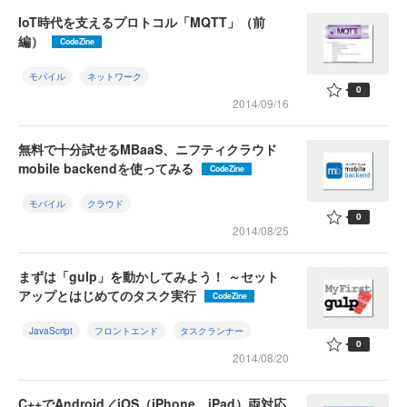
IoT時代を支えるプロトコル「MQTT」（前
編）
CodeZine
モバイル
ネットワーク
0
2014/09/16
無料で十分試せるMBaaS、ニフティクラウド
mobile backendを使ってみる
CodeZine
モバイル
クラウド
0
2014/08/25
まずは「gulp」を動かしてみよう！ ～セット
アップとはじめてのタスク実行
CodeZine
JavaScript
フロントエンド
タスクランナー
0
2014/08/20
C++でAndroid／iOS（iPhone、iPad）両対応