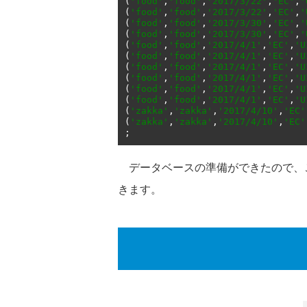
(
'food'
,
'food'
,
'2017/3/22'
,
'EC'
,
'
(
'food'
,
'food'
,
'2017/3/22'
,
'EC'
,
'
(
'food'
,
'food'
,
'2017/3/30'
,
'EC'
,
'
(
'food'
,
'food'
,
'2017/3/30'
,
'EC'
,
'
(
'food'
,
'food'
,
'2017/4/1'
,
'EC'
,
'U
(
'food'
,
'food'
,
'2017/4/1'
,
'EC'
,
'U
(
'food'
,
'food'
,
'2017/4/1'
,
'EC'
,
'U
(
'food'
,
'food'
,
'2017/4/1'
,
'EC'
,
'U
(
'food'
,
'food'
,
'2017/4/1'
,
'EC'
,
'U
(
'food'
,
'food'
,
'2017/4/1'
,
'EC'
,
'U
(
'zakka'
,
'zakka'
,
'2017/4/10'
,
'EC'
(
'zakka'
,
'zakka'
,
'2017/4/10'
,
'EC'
;
データベースの準備ができたので、こ
きます。