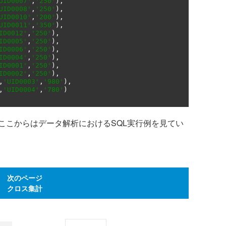
UID0007'
,
'250'
),
UID0008'
,
'250'
),
UID0010'
,
'200'
),
UID0011'
,
'350'
),
ID0012'
,
'250'
),
ID0005'
,
'250'
),
ID0006'
,
'250'
),
ID0004'
,
'250'
),
ID0001'
,
'250'
),
ID0002'
,
'250'
),
,
'UID0003'
,
'980'
),
,
'UID0004'
,
'780'
)
こからはデータ解析におけるSQL実行例を見てい
次のページ
クロス集計