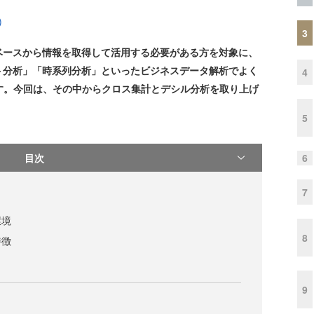
)
3
ースから情報を取得して活用する必要がある方を対象に、
ト分析」「時系列分析」といったビジネスデータ解析でよく
4
す。今回は、その中からクロス集計とデシル分析を取り上げ
5
目次
6
7
環境
8
特徴
9