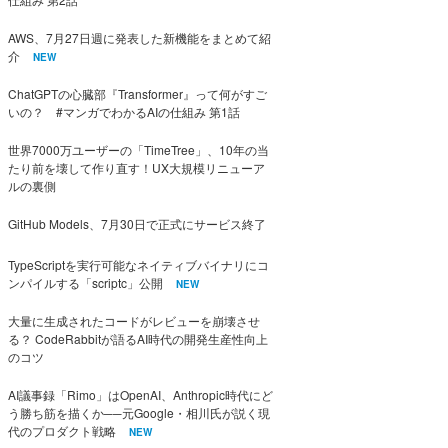
AWS、7月27日週に発表した新機能をまとめて紹
介
NEW
ChatGPTの心臓部『Transformer』って何がすご
いの？ #マンガでわかるAIの仕組み 第1話
世界7000万ユーザーの「TimeTree」、10年の当
たり前を壊して作り直す！UX大規模リニューア
ルの裏側
GitHub Models、7月30日で正式にサービス終了
TypeScriptを実行可能なネイティブバイナリにコ
ンパイルする「scriptc」公開
NEW
大量に生成されたコードがレビューを崩壊させ
る？ CodeRabbitが語るAI時代の開発生産性向上
のコツ
AI議事録「Rimo」はOpenAI、Anthropic時代にど
う勝ち筋を描くか──元Google・相川氏が説く現
代のプロダクト戦略
NEW