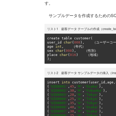
す。
サンプルデータを作成するためのSQ
リスト1 顧客データ テーブルの作成（create_table_
create table customer
(
user_id 
char
(
008
),
（ユーザーコ
age 
int
,
（年代）
sex 
char
(
008
),
（性別）
place 
char
(
016
)
（地域）
);
リスト2 顧客データ サンプルデータの挿入（insert_c
insert 
into
 customer
(
user_id
,
age
,
(
'UID0001'
,
45
,
'M'
,
'Osaka'
),
(
'UID0002'
,
30
,
'M'
,
'Fukuoka'
),
(
'UID0003'
,
20
,
'M'
,
'Tokyo'
),
(
'UID0004'
,
25
,
'W'
,
'Tokyo'
),
(
'UID0005'
,
35
,
'W'
,
'Tokyo'
),
(
'UID0006'
,
40
,
'W'
,
'Osaka'
),
(
'UID0007'
,
30
,
'M'
,
'Osaka'
),
(
'UID0008'
,
25
,
'W'
,
'Tokyo'
),