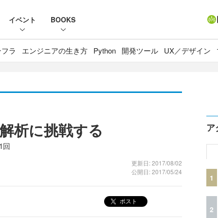
イベント
BOOKS
ンフラ
エンジニアの生き方
Python
開発ツール
UX／デザイン
タ解析に挑戦する
ア
1回
更新日: 2017/08/02
公開日: 2017/05/24
1
ポスト
2