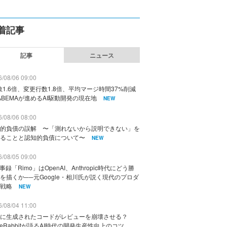
着記事
記事
ニュース
/08/06 09:00
数1.6倍、変更行数1.8倍、平均マージ時間37%削減
ABEMAが進めるAI駆動開発の現在地
NEW
/08/06 08:00
的負債の誤解 〜「測れないから説明できない」を
ることと認知的負債について〜
NEW
/08/05 09:00
議事録「Rimo」はOpenAI、Anthropic時代にどう勝
を描くか──元Google・相川氏が説く現代のプロダ
戦略
NEW
/08/04 11:00
に生成されたコードがレビューを崩壊させる？
deRabbitが語るAI時代の開発生産性向上のコツ