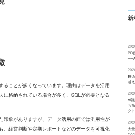
境
新
2026
PR
──
徴
2026
技術
越え
することが多くなっています。理由はデータを活用
2026
スに格納されている場合が多く、SQLが必要となる
AI
ち筋
クト
た印象がありますが、データ活用の面では汎用性が
2026
も、経営判断や定期レポートなどのデータを可視化
大量
Co