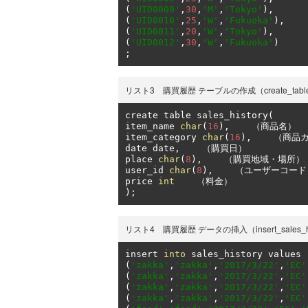
(
'UID0009'
,
30
,
'M'
,
'Tokyo'
),
(
'UID0010'
,
25
,
'W'
,
'Fukuoka'
),
(
'UID0011'
,
20
,
'W'
,
'Tokyo'
),
(
'UID0012'
,
30
,
'W'
,
'Fukuoka'
)
;
リスト3 購買履歴 テーブルの作成（create_table_sal
create table sales_history
(
item_name 
char
(
16
),
（商品名）
item_category 
char
(
16
),
（商品
date date
,
（購買日）
place 
char
(
8
),
（購買地域・場所）
user_id 
char
(
8
),
（ユーザーコード
price 
int
（料金）
);
リスト4 購買履歴 データの挿入（insert_sales_his
insert 
into
(
'zakka'
,
'zakka'
,
'2017/3/22'
,
'EC'
(
'zakka'
,
'zakka'
,
'2017/3/22'
,
'EC'
(
'zakka'
,
'zakka'
,
'2017/3/22'
,
'EC'
(
'zakka'
,
'zakka'
,
'2017/3/22'
,
'EC'