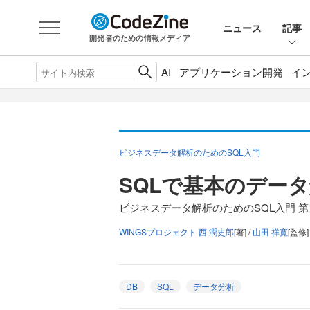
ニュース
記事
開発者のための情報メディア
AI
アプリケーション開発
イ
ビジネスデータ解析のためのSQL入門
SQLで基本のデー
ビジネスデータ解析のためのSQL入門 第
WINGSプロジェクト 西 潤史郎
[著] /
山田 祥寛
[監修]
DB
SQL
データ分析