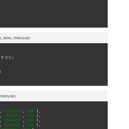
es_history.sql）
カテゴリ）
）
tory.sql）
,
'UID0004'
,
'980'
),
,
'UID0003'
,
'780'
),
,
'UID0009'
,
'980'
),
,
'UID0002'
,
'780'
),