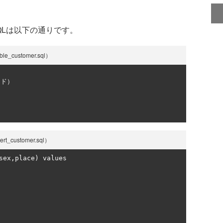
Lは以下の通りです。
customer.sql）
ード）
ustomer.sql）
sex
,
place
)