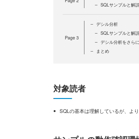
Page
2
SQLサンプルと解
デシル分析
SQLサンプルと解
Page
3
デシル分析をさら
まとめ
対象読者
SQLの基本は理解しているが、よ