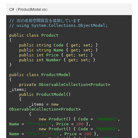
C#（ProductModel.cs）
// 次の名前空間宣言を追加しています
// using System.Collections.ObjectModel;
public
class
Product
{
public
string
Code
{
get
;
set
;
}
public
string
Name
{
get
;
set
;
}
public
int
Price
{
get
;
set
;
}
public
int
Number
{
get
;
set
;
}
}
public
class
ProductModel
{
private
ObservableCollection
<
Product
>
_items
;
public
ProductModel
()
{
        _items 
=
new
ObservableCollection
<
Product
>
{
new
Product
()
{
Code
=
"0000001"
,
Name
=
"アーモンド"
,
Price
=
200
},
new
Product
()
{
Code
=
"0000002"
,
Name
=
"グレープシード"
,
Price
=
200
},