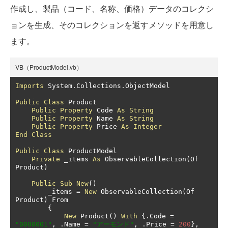
作成し、製品（コード、名称、価格）データのコレクシ
ョンを生成、そのコレクションを返すメソッドを用意し
ます。
VB（ProductModel.vb）
Imports
 System
.
Collections
.
ObjectModel

Public
Class
 Product

Public
Property
 Code 
As
String
Public
Property
 Name 
As
String
Public
Property
 Price 
As
Integer
End
Class
Public
Class
 ProductModel

Private
 _items 
As
 ObservableCollection
(
Of 
Product
)
Public
Sub
New
()
        _items 
=
New
 ObservableCollection
(
Of 
Product
)
 From

{
New
 Product
()
With
{.
Code 
=
"0000001"
,
.
Name 
=
"アーモンド"
,
.
Price 
=
200
},