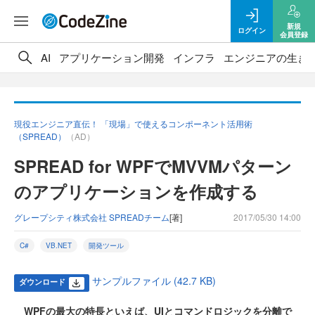
新規
ログイン
会員登録
AI
アプリケーション開発
インフラ
エンジニアの生き
現役エンジニア直伝！ 「現場」で使えるコンポーネント活用術
（SPREAD）
（AD）
SPREAD for WPFでMVVMパターン
のアプリケーションを作成する
グレープシティ株式会社 SPREADチーム
[著]
2017/05/30 14:00
C#
VB.NET
開発ツール
サンプルファイル (42.7 KB)
ダウンロード
WPFの最大の特長といえば、UIとコマンドロジックを分離で