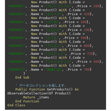
New
 Product
()
With
{.
Code 
=
"0000002"
,
.
Name 
=
"グレープシード"
,
.
Price 
=
200
},
New
 Product
()
With
{.
Code 
=
"0000003"
,
.
Name 
=
"オリーブ"
,
.
Price 
=
320
},
New
 Product
()
With
{.
Code 
=
"0000004"
,
.
Name 
=
"ゴマ油"
,
.
Price 
=
300
},
New
 Product
()
With
{.
Code 
=
"0000005"
,
.
Name 
=
"ひまわり"
,
.
Price 
=
200
},
New
 Product
()
With
{.
Code 
=
"0000006"
,
.
Name 
=
"えごま"
,
.
Price 
=
300
},
New
 Product
()
With
{.
Code 
=
"0000007"
,
.
Name 
=
"アルガン"
,
.
Price 
=
800
},
New
 Product
()
With
{.
Code 
=
"0000008"
,
.
Name 
=
"ココナッツ"
,
.
Price 
=
720
},
New
 Product
()
With
{.
Code 
=
"0000009"
,
.
Name 
=
"ウォールナッツ"
,
.
Price 
=
400
},
New
 Product
()
With
{.
Code 
=
"0000010"
,
.
Name 
=
"亜麻仁油"
,
.
Price 
=
700
}
}
End
Sub
' データコレクションを返します。
Public
Function
 GetProducts
()
As
ObservableCollection
(
Of Product
)
Return
 _items

End
Function
End
Class