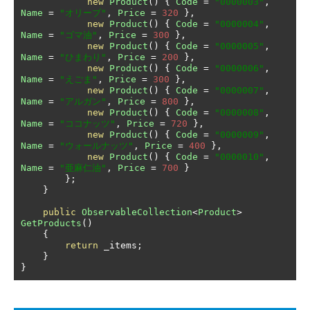
new
Product
()
{
Code
=
"0000003"
,
Name
=
"オリーブ"
,
Price
=
320
},
new
Product
()
{
Code
=
"0000004"
,
Name
=
"ゴマ油"
,
Price
=
300
},
new
Product
()
{
Code
=
"0000005"
,
Name
=
"ひまわり"
,
Price
=
200
},
new
Product
()
{
Code
=
"0000006"
,
Name
=
"えごま"
,
Price
=
300
},
new
Product
()
{
Code
=
"0000007"
,
Name
=
"アルガン"
,
Price
=
800
},
new
Product
()
{
Code
=
"0000008"
,
Name
=
"ココナッツ"
,
Price
=
720
},
new
Product
()
{
Code
=
"0000009"
,
Name
=
"ウォールナッツ"
,
Price
=
400
},
new
Product
()
{
Code
=
"0000010"
,
Name
=
"亜麻仁油"
,
Price
=
700
}
};
}
public
ObservableCollection
<
Product
>
GetProducts
()
{
return
 _items
;
}
}