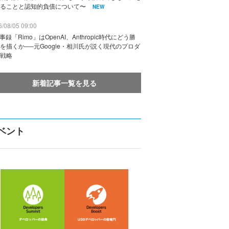
ることと認知的負債について〜
NEW
/08/05 09:00
議事録「Rimo」はOpenAI、Anthropic時代にどう勝
を描くか──元Google・相川氏が説く現代のプロダ
戦略
新着記事一覧を見る
ベント