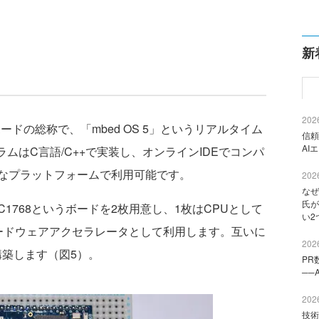
新
2026
ードの総称で、「mbed OS 5」というリアルタイム
信頼
AI
ムはC言語/C++で実装し、オンラインIDEでコンパ
なプラットフォームで利用可能です。
2026
なぜ
氏が
C1768というボードを2枚用意し、1枚はCPUとして
い2
ードウェアアクセラレータとして利用します。互いに
2026
構築します（図5）。
PR
──
2026
技術