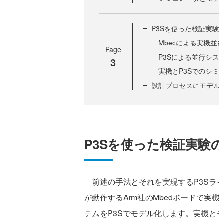
P3Sを使った検証実
Mbedによる実機
Page
P3Sによる並行シ
3
実機とP3Sでのシ
設計プロセスにモデ
P3Sを使った検証実験
前述の手法とそれを実現するP3Sラ
が動作するArm社のMbedボードで
テムをP3Sでモデル化します。実機