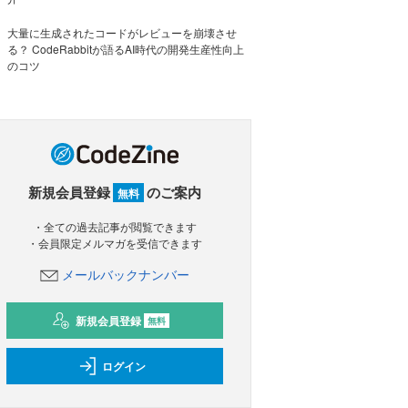
大量に生成されたコードがレビューを崩壊させ
る？ CodeRabbitが語るAI時代の開発生産性向上
のコツ
新規会員登録
のご案内
無料
・全ての過去記事が閲覧できます
・会員限定メルマガを受信できます
メールバックナンバー
新規会員登録
無料
ログイン