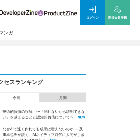
ログイン
新規
会員登録
マンガ
クセスランキング
今日
月間
技術的負債の誤解 〜「測れないから説明できな
い」を越えることと認知的負債について〜
NEW
なぜAIで速く作れても成果は増えないのか──及
川卓也氏が説く、AIネイティブ時代に人間が手放
してはいけない2つの仕事