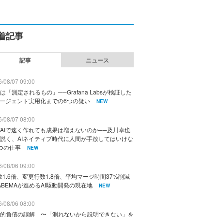
着記事
記事
ニュース
/08/07 09:00
は「測定されるもの」──Grafana Labsが検証した
エージェント実用化までの6つの疑い
NEW
/08/07 08:00
AIで速く作れても成果は増えないのか──及川卓也
説く、AIネイティブ時代に人間が手放してはいけな
つの仕事
NEW
/08/06 09:00
数1.6倍、変更行数1.8倍、平均マージ時間37%削減
ABEMAが進めるAI駆動開発の現在地
NEW
/08/06 08:00
的負債の誤解 〜「測れないから説明できない」を