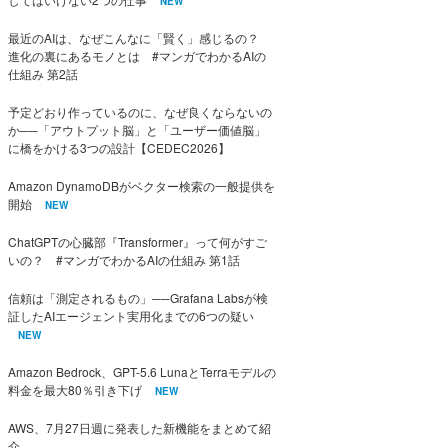
NEW
最近のAIは、なぜこんなに「賢く」感じるの？
進化の裏にあるモノとは #マンガでわかるAIの
仕組み 第2話
予定どおり作っているのに、なぜ良くならないの
か──「アウトプット脳」と「ユーザー価値脳」
に橋をかける3つの設計【CEDEC2026】
Amazon DynamoDBがベクター検索の一般提供を
開始
NEW
ChatGPTの心臓部『Transformer』って何がすご
いの？ #マンガでわかるAIの仕組み 第1話
信頼は「測定されるもの」──Grafana Labsが検
証したAIエージェント実用化までの6つの疑い
NEW
Amazon Bedrock、GPT-5.6 LunaとTerraモデルの
料金を最大80％引き下げ
NEW
AWS、7月27日週に発表した新機能をまとめて紹
介