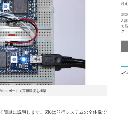
越え
2026
AI
ち筋
クト
イ
のMbedボードで実機環境を構築
簡単に説明します。図6は並行システムの全体像で