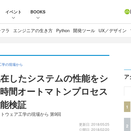
イベント
BOOKS
ンフラ
エンジニアの生き方
Python
開発ツール
UX／デザイン
工学の現場から
混在したシステムの性能をシ
ア
―時間オートマトンプロセス
能検証
1
フトウェア工学の現場から 第9回
更新日: 2018/05/25
2
公開日: 2018/02/20