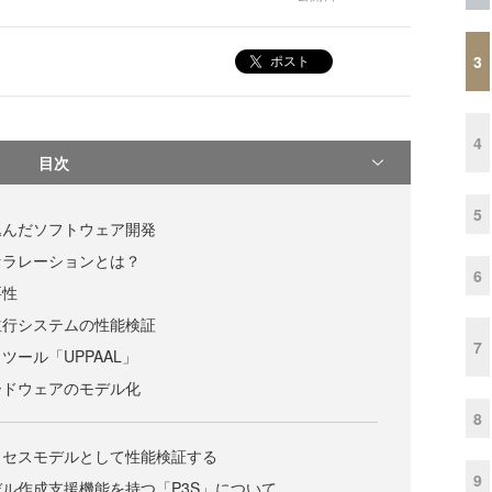
3
ポスト
4
目次
5
込んだソフトウェア開発
セラレーションとは？
6
要性
並行システムの性能検証
7
ツール「UPPAAL」
ードウェアのモデル化
8
ロセスモデルとして性能検証する
9
ル作成支援機能を持つ「P3S」について