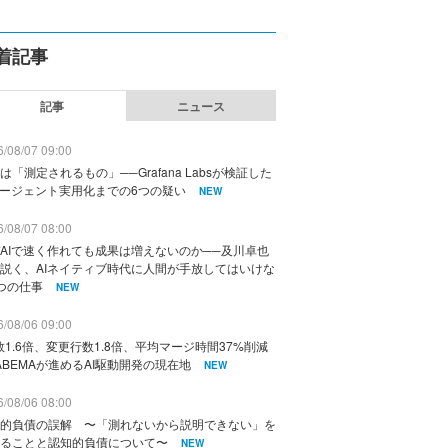
着記事
記事
ニュース
/08/07 09:00
は「測定されるもの」──Grafana Labsが検証した
エージェント実用化までの6つの疑い
NEW
/08/07 08:00
AIで速く作れても成果は増えないのか──及川卓也
説く、AIネイティブ時代に人間が手放してはいけな
つの仕事
NEW
/08/06 09:00
数1.6倍、変更行数1.8倍、平均マージ時間37%削減
ABEMAが進めるAI駆動開発の現在地
NEW
/08/06 08:00
的負債の誤解 〜「測れないから説明できない」を
ることと認知的負債について〜
NEW