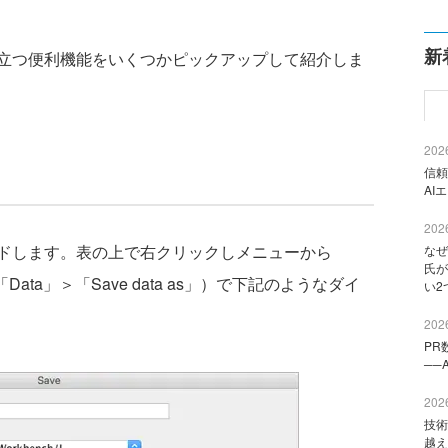
新
立つ便利機能をいくつかピックアップして紹介しま
2026
信頼
AI
2026
ードします。表の上で右クリックしメニューから
なぜ
氏が
「Data」＞「Save data as」）で下記のようなダイ
い2
2026
PR
──
2026
技術
越え