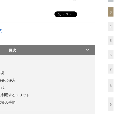
3
ポスト
4
B)
5
目次
6
7
環境
Jの概要と導入
8
Jとは
h/Jを利用するメリット
/Jの導入手順
9