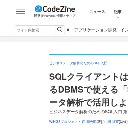
ニュース
記事
開発者のための情報メディア
AI
アプリケーション開発
イ
ビジネスデータ解析のためのSQL入門
SQLクライアント
るDBMSで使える「SQ
ータ解析で活用しよ
ビジネスデータ解析のためのSQL入門 第
WINGSプロジェクト 西 潤史郎
[著] /
山田 祥寛
[監修]