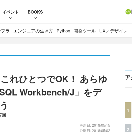
イベント
BOOKS
ンフラ
エンジニアの生き方
Python
開発ツール
UX／デザイン
はこれひとつでOK！ あらゆ
ア
L Workbench/J」をデ
う
1
7回
更新日: 2018/05/15
2
公開日: 2018/05/02