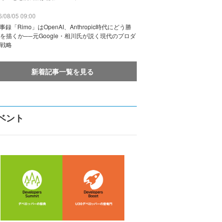
/08/05 09:00
議事録「Rimo」はOpenAI、Anthropic時代にどう勝
を描くか──元Google・相川氏が説く現代のプロダ
戦略
新着記事一覧を見る
ベント