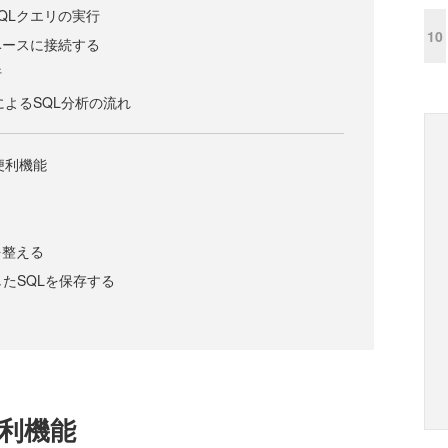
QLクエリの実行
10
ベースに接続する
行
h/JによるSQL分析の流れ
Jの便利機能
を整える
行したSQLを保存する
の便利機能