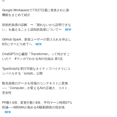
Google Workspaceで7月27日週に発表された新
機能をまとめて紹介
技術的負債の誤解 〜「測れないから説明できな
い」を越えることと認知的負債について〜
NEW
GitHub Spark、新規ユーザーの受け入れを停止し
8月にサービス終了へ
NEW
ChatGPTの心臓部『Transformer』って何がすご
いの？ #マンガでわかるAIの仕組み 第1話
TypeScriptを実行可能なネイティブバイナリにコ
ンパイルする「scriptc」公開
数兆規模のデータを現場のコンテキストに変換
──「Computer」が変えるAIの正確さ、コスト、
安全性
PR数1.6倍、変更行数1.8倍、平均マージ時間37%
削減──ABEMAが進めるAI駆動開発の現在地
NEW