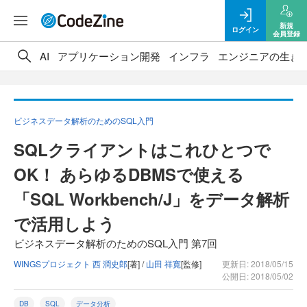
新規
ログイン
会員登録
AI
アプリケーション開発
インフラ
エンジニアの生き
ビジネスデータ解析のためのSQL入門
SQLクライアントはこれひとつで
OK！ あらゆるDBMSで使える
「SQL Workbench/J」をデータ解析
で活用しよう
ビジネスデータ解析のためのSQL入門 第7回
WINGSプロジェクト 西 潤史郎
[著] /
山田 祥寛
[監修]
更新日: 2018/05/15
公開日: 2018/05/02
DB
SQL
データ分析