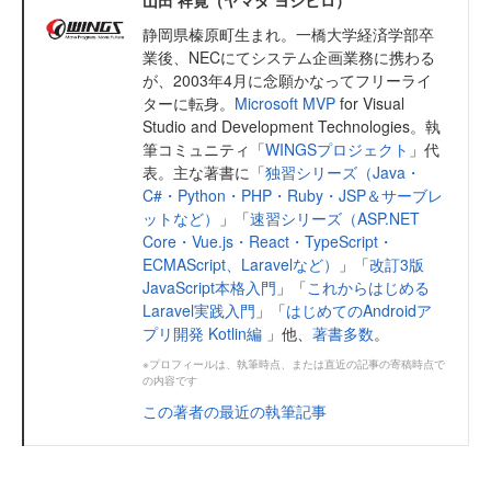
山田 祥寛（ヤマダ ヨシヒロ）
静岡県榛原町生まれ。一橋大学経済学部卒
業後、NECにてシステム企画業務に携わる
が、2003年4月に念願かなってフリーライ
ターに転身。
Microsoft MVP
for Visual
Studio and Development Technologies。執
筆コミュニティ「
WINGSプロジェクト
」代
表。主な著書に「
独習シリーズ（Java・
C#・Python・PHP・Ruby・JSP＆サーブレ
ットなど）
」「
速習シリーズ（ASP.NET
Core・Vue.js・React・TypeScript・
ECMAScript、Laravelなど）
」「
改訂3版
JavaScript本格入門
」「
これからはじめる
Laravel実践入門
」「
はじめてのAndroidア
プリ開発 Kotlin編
」他、
著書多数
。
※プロフィールは、執筆時点、または直近の記事の寄稿時点で
の内容です
この著者の最近の執筆記事