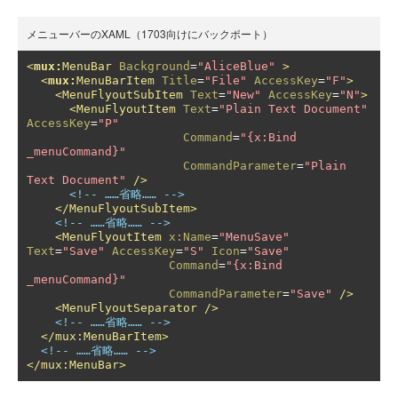
メニューバーのXAML（1703向けにバックポート）
<
mux:
MenuBar
Background
=
"AliceBlue"
>
<
mux:
MenuBarItem
Title
=
"File"
AccessKey
=
"F"
>
<MenuFlyoutSubItem
Text
=
"New"
AccessKey
=
"N"
>
<MenuFlyoutItem
Text
=
"Plain Text Document"
AccessKey
=
"P"
Command
=
"{x:Bind 
_menuCommand}"
CommandParameter
=
"Plain 
Text Document"
/>
<!-- ……省略…… -->
</MenuFlyoutSubItem>
<!-- ……省略…… -->
<MenuFlyoutItem
x:Name
=
"MenuSave"
Text
=
"Save"
AccessKey
=
"S"
Icon
=
"Save"
Command
=
"{x:Bind 
_menuCommand}"
CommandParameter
=
"Save"
/>
<MenuFlyoutSeparator
/>
<!-- ……省略…… -->
</mux:MenuBarItem>
<!-- ……省略…… -->
</mux:MenuBar>