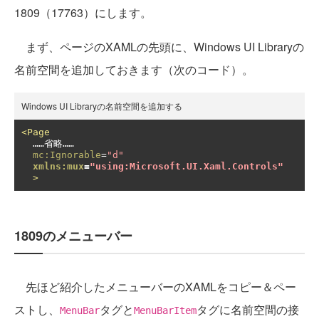
1809（17763）にします。
まず、ページのXAMLの先頭に、Windows UI Libraryの
名前空間を追加しておきます（次のコード）。
Windows UI Libraryの名前空間を追加する
<Page
  ……省略……

mc:Ignorable
=
"d"
xmlns:mux
=
"using:Microsoft.UI.Xaml.Controls"
>
1809のメニューバー
先ほど紹介したメニューバーのXAMLをコピー＆ペー
ストし、
タグと
タグに名前空間の接
MenuBar
MenuBarItem