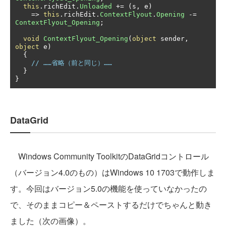
this
.
richEdit
.
Unloaded
+=
(
s
,
 e
)
=>
this
.
richEdit
.
ContextFlyout
.
Opening
-=
ContextFlyout_Opening
;
void
ContextFlyout_Opening
(
object
 sender
,
object
 e
)
{
// ……省略（前と同じ）……
}
}
DataGrid
Windows Community ToolkitのDataGridコントロール
（バージョン4.0のもの）はWindows 10 1703で動作しま
す。今回はバージョン5.0の機能を使っていなかったの
で、そのままコピー＆ペーストするだけでちゃんと動き
ました（次の画像）。