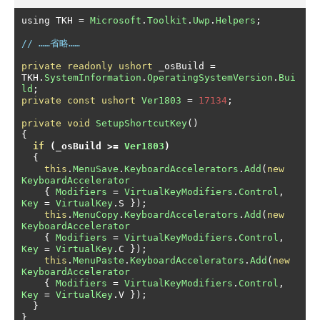
using TKH 
=
Microsoft
.
Toolkit
.
Uwp
.
Helpers
;
// ……省略……
private
readonly
ushort
 _osBuild 
=
TKH
.
SystemInformation
.
OperatingSystemVersion
.
Bui
ld
;
private
const
ushort
Ver1803
=
17134
;
private
void
SetupShortcutKey
()
{
if
(
_osBuild 
>=
Ver1803
)
{
this
.
MenuSave
.
KeyboardAccelerators
.
Add
(
new
KeyboardAccelerator
{
Modifiers
=
VirtualKeyModifiers
.
Control
,
Key
=
VirtualKey
.
S 
});
this
.
MenuCopy
.
KeyboardAccelerators
.
Add
(
new
KeyboardAccelerator
{
Modifiers
=
VirtualKeyModifiers
.
Control
,
Key
=
VirtualKey
.
C 
});
this
.
MenuPaste
.
KeyboardAccelerators
.
Add
(
new
KeyboardAccelerator
{
Modifiers
=
VirtualKeyModifiers
.
Control
,
Key
=
VirtualKey
.
V 
});
}
}