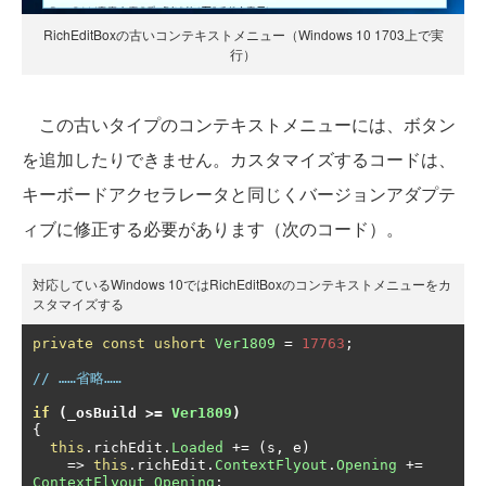
RichEditBoxの古いコンテキストメニュー（Windows 10 1703上で実
行）
この古いタイプのコンテキストメニューには、ボタン
を追加したりできません。カスタマイズするコードは、
キーボードアクセラレータと同じくバージョンアダプテ
ィブに修正する必要があります（次のコード）。
対応しているWindows 10ではRichEditBoxのコンテキストメニューをカ
スタマイズする
private
const
ushort
Ver1809
=
17763
;
// ……省略……
if
(
_osBuild 
>=
Ver1809
)
{
this
.
richEdit
.
Loaded
+=
(
s
,
 e
)
=>
this
.
richEdit
.
ContextFlyout
.
Opening
+=
ContextFlyout_Opening
;