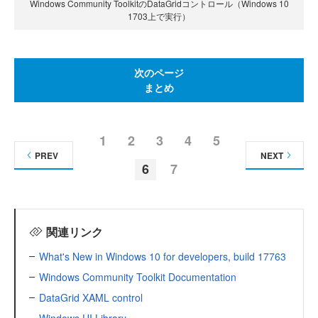
Windows Community ToolkitのDataGridコントロール（Windows 10
1703上で実行）
次のページ
まとめ
1
2
3
4
5
PREV
NEXT
6
7
関連リンク
What's New in Windows 10 for developers, build 17763
Windows Community Toolkit Documentation
DataGrid XAML control
Windows UI Library