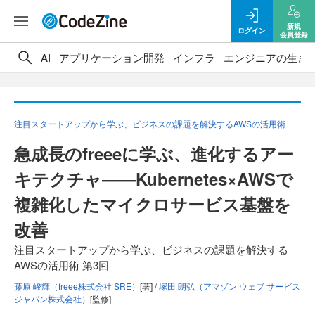
新規
ログイン
会員登録
AI
アプリケーション開発
インフラ
エンジニアの生き
注目スタートアップから学ぶ、ビジネスの課題を解決するAWSの活用術
急成長のfreeeに学ぶ、進化するアー
キテクチャ――Kubernetes×AWSで
複雑化したマイクロサービス基盤を
改善
注目スタートアップから学ぶ、ビジネスの課題を解決する
AWSの活用術 第3回
藤原 峻輝（freee株式会社 SRE）
[著] /
塚田 朗弘（アマゾン ウェブ サービス
ジャパン株式会社）
[監修]