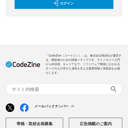
ログイン
「CodeZine（コードジン）」は、株式会社翔泳社が運営す
る、開発者のための情報メディアです。テクノロジー入門
からAI活用、キャリアまで、ソフトウェア開発にかかわる
すべての人の学びと成長を支える最新情報と実践知をお届
けします。
メールバックナンバー
寄稿・取材企画募集
広告掲載のご案内