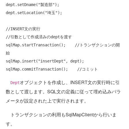
dept.setDname(
"製造部"
);

dept.setLocation(
"埼玉"
);

//INSERT文の実行
//引数として作成済みのdeptを渡す
sqlMap.startTransaction();    
//トランザクションの開
始
sqlMap.insert(
"insertDept"
, dept);

sqlMap.commitTransaction();    
//コミット
オブジェクトを作成し、INSERT文の実行時に引
Dept
数として渡します。SQL文の定義に従って埋め込みパラ
メータが設定された上で実行されます。
トランザクションの利用もSqlMapClientから行いま
す。