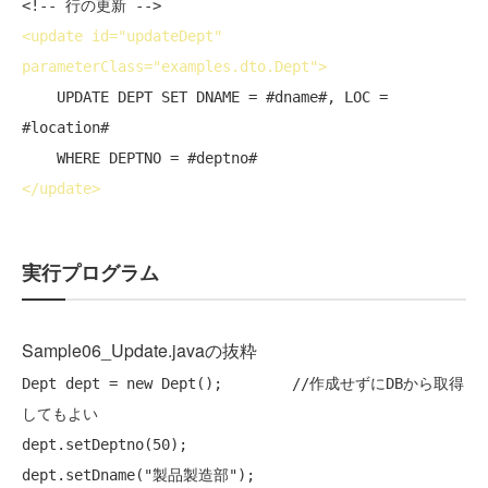
<!-- 行の更新 -->
<
update
id
="updateDept" 
parameterClass
="examples.dto.Dept">
    UPDATE DEPT SET DNAME = #dname#, LOC = 
#location#

</
update
>
実行プログラム
Sample06_Update.javaの抜粋
Dept dept = 
new
 Dept();        
//作成せずにDBから取得
してもよい
dept.setDeptno(50);

dept.setDname(
"製品製造部"
);
