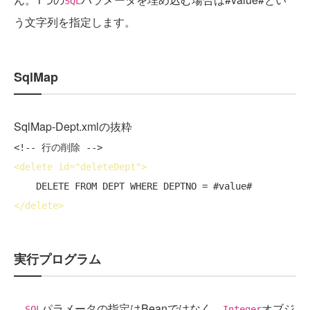
SQL
う文字列を指定します。
SqlMap
SqlMap-Dept.xmlの抜粋
<!-- 行の削除 -->
<
delete
id
="deleteDept">
</
delete
>
実行プログラム
パラメータの指定はBeanではなく、
オブジ
SQL
Integer