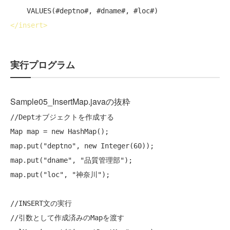
</
insert
>
実行プログラム
Sample05_InsertMap.javaの抜粋
//
Dept
オブジェクトを作成する
Map map = 
new
 HashMap();

map.put(
"deptno"
, 
new
 Integer(60));

map.put(
"dname"
, 
"品質管理部"
);

map.put(
"loc"
, 
"神奈川"
);

//INSERT文の実行
//引数として作成済みのMapを渡す