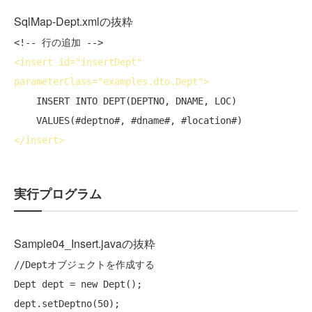
SqlMap-Dept.xmlの抜粋
<!-- 行の追加 -->
<
insert
id
="insertDept" 
parameterClass
="examples.dto.Dept">
    INSERT INTO DEPT(DEPTNO, DNAME, LOC)

</
insert
>
実行プログラム
Sample04_Insert.javaの抜粋
//
Dept
オブジェクトを作成する
Dept dept = 
new
 Dept();

dept.setDeptno(50);
