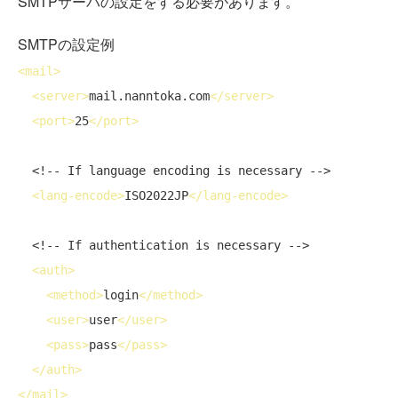
SMTPサーバの設定をする必要があります。
SMTPの設定例
<
mail
>
<
server
>
mail.nanntoka.com
</
server
>
<
port
>
25
</
port
>
<!-- If language encoding is necessary -->
<
lang-encode
>
ISO2022JP
</
lang-encode
>
<!-- If authentication is necessary -->
<
auth
>
<
method
>
login
</
method
>
<
user
>
user
</
user
>
<
pass
>
pass
</
pass
>
</
auth
>
</
mail
>