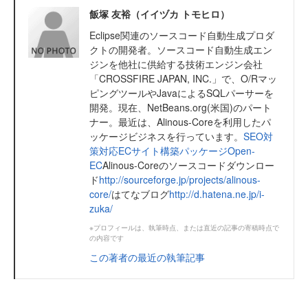
飯塚 友裕（イイヅカ トモヒロ）
Eclipse関連のソースコード自動生成プロダ
クトの開発者。ソースコード自動生成エン
ジンを他社に供給する技術エンジン会社
「CROSSFIRE JAPAN, INC.」で、O/Rマッ
ピングツールやJavaによるSQLパーサーを
開発。現在、NetBeans.org(米国)のパート
ナー。最近は、Alinous-Coreを利用したパ
ッケージビジネスを行っています。
SEO対
策対応ECサイト構築パッケージOpen-
EC
Alinous-Coreのソースコードダウンロー
ド
http://sourceforge.jp/projects/alinous-
core/
はてなブログ
http://d.hatena.ne.jp/i-
zuka/
※プロフィールは、執筆時点、または直近の記事の寄稿時点で
の内容です
この著者の最近の執筆記事