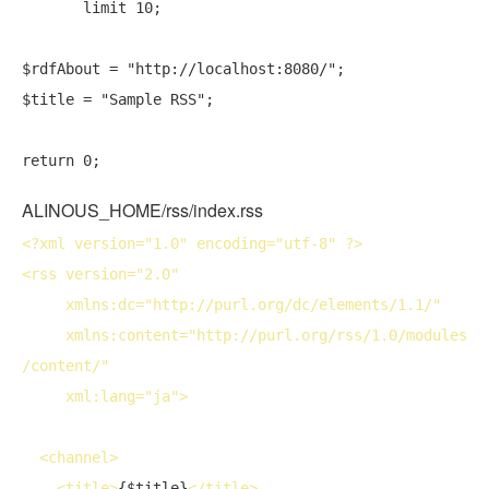
       limit 10;

$rdfAbout = 
"http://localhost:8080/"
;

$title = 
"Sample RSS"
;

return
ALINOUS_HOME/rss/index.rss
<?
xml
version
="1.0" 
encoding
="utf-8" ?>
<
rss
version
="2.0"
xmlns:dc
="http://purl.org/dc/elements/1.1/"
xmlns:content
="http://purl.org/rss/1.0/modules
/content/"
xml:lang
="ja">
<
channel
>
<
title
>
{$title}
</
title
>