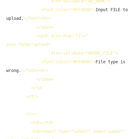
                  alns:validate="NO_NAME">
<
font
color
="#FF0000">
Input FILE to 
upload.
</
font
>
<
br
>
</
span
>
<
span
 alns:msg="file" 
alns:form="upload" 
                  alns:validate="WRONG_FILE">
<
font
color
="#FF0000">
File type is 
wrong.
</
font
>
<
br
>
</
span
>
</
td
>
</
tr
>
<
tr
>
<
td
>
</
td
>
<
td
>
<
input
type
="submit" 
name
="submit" 