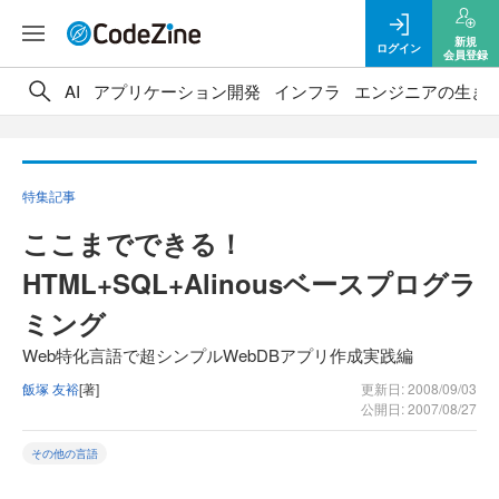
新規
ログイン
会員登録
AI
アプリケーション開発
インフラ
エンジニアの生き
特集記事
ここまでできる！
HTML+SQL+Alinousベースプログラ
ミング
Web特化言語で超シンプルWebDBアプリ作成実践編
飯塚 友裕
[著]
更新日: 2008/09/03
公開日: 2007/08/27
その他の言語