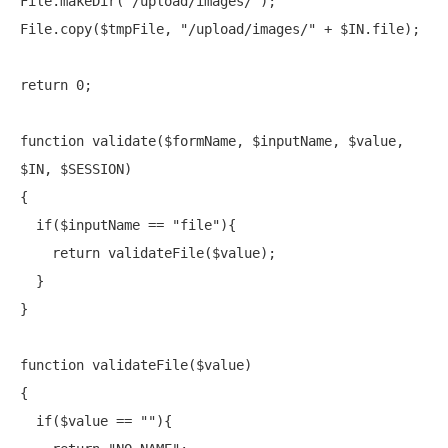
File.makeDir(
"/upload/images/"
);

File.copy($tmpFile, 
"/upload/images/"
 + $IN.file);

return
 0;

function
 validate($formName, $inputName, $value, 
$IN, $SESSION)

{

if
($inputName == 
"file"
){

return
 validateFile($value);

  }

}

function
 validateFile($value)

{

if
($value == 
""
){
