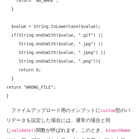
return
"NO_NAME"
;

  }

  $value = String.toLowerCase($value);

if
(String.endsWith($value, 
".gif"
) ||

     String.endsWith($value, 
".jpg"
) || 

     String.endsWith($value, 
".jpeg"
) ||

     String.endsWith($value, 
".png"
)){

return
 0;

return
"WRONG_FILE"
;

ファイルアップロード用のインプットに
型のバ
custom
リデータを設定した場合には、通常の場合と同
じ
関数が呼ばれます。このとき、
validate()
$inputName