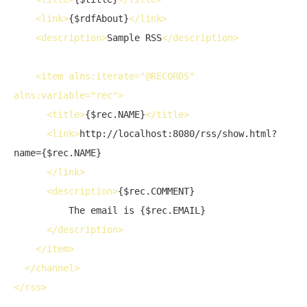
<
link
>
{$rdfAbout}
</
link
>
<
description
>
Sample RSS
</
description
>
<
item
alns:iterate
="@RECORDS" 
alns:variable
="rec">
<
title
>
{$rec.NAME}
</
title
>
<
link
>
http://localhost:8080/rss/show.html?
name={$rec.NAME}

</
link
>
<
description
>
{$rec.COMMENT}

          The email is {$rec.EMAIL}

</
description
>
</
item
>
</
channel
>
</
rss
>