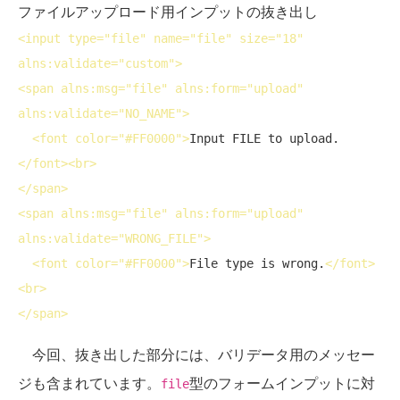
ファイルアップロード用インプットの抜き出し
<
input
type
="file" 
name
="file" 
size
="18"  
alns:validate="custom">
<
span
 alns:msg="file" alns:form="upload" 
alns:validate="NO_NAME">
<
font
color
="#FF0000">
Input FILE to upload.
</
font
>
<
br
>
</
span
>
<
span
 alns:msg="file" alns:form="upload" 
alns:validate="WRONG_FILE">
<
font
color
="#FF0000">
File type is wrong.
</
font
>
<
br
>
</
span
>
今回、抜き出した部分には、バリデータ用のメッセー
ジも含まれています。
型のフォームインプットに対
file