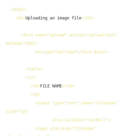
<
body
>
<
H3
>
Uploading an image file
</
H3
>
<
form
name
="upload" 
action
="upload.html" 
method
="POST" 
enctype
="multipart/form-data">
<
table
>
<
tr
>
<
td
>
FILE NAME
</
td
>
<
td
>
<
input
type
="text" 
name
="filename" 
size
="18"
                   alns:validate="notNull">
<
span
 alns:msg="filename" 