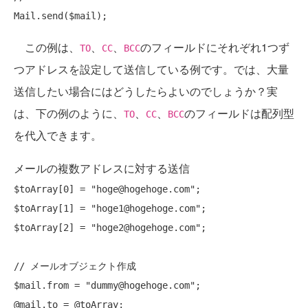
この例は、
、
、
のフィールドにそれぞれ1つず
TO
CC
BCC
つアドレスを設定して送信している例です。では、大量
送信したい場合にはどうしたらよいのでしょうか？実
は、下の例のように、
、
、
のフィールドは配列型
TO
CC
BCC
を代入できます。
メールの複数アドレスに対する送信
$toArray[0] = 
"hoge@hogehoge.com"
;

$toArray[1] = 
"hoge1@hogehoge.com"
;

$toArray[2] = 
"hoge2@hogehoge.com"
;

// メールオブジェクト作成
$mail.from = 
"dummy@hogehoge.com"
;

@mail.to = @toArray;
