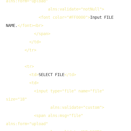
alns:form="upload" 
                  alns:validate="notNull">
<
font
color
="#FF0000">
Input FILE 
NAME.
</
font
>
<
br
>
</
span
>
</
td
>
</
tr
>
<
tr
>
<
td
>
SELECT FILE
</
td
>
<
td
>
<
input
type
="file" 
name
="file" 
size
="18"  
                   alns:validate="custom">
<
span
 alns:msg="file" 
alns:form="upload" 