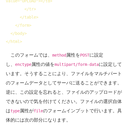
value
="UPLOAD">
</
td
>
</
tr
>
</
table
>
</
form
>
</
body
>
</
html
>
このフォームでは、
属性を
に設定
method
POST
し、
属性の値を
に設定して
enctype
multipart/form-data
います。そうすることにより、ファイルをマルチパート
のフォームデータとしてサーバに送ることができます。
逆に、この設定を忘れると、ファイルのアップロードが
できないので気を付けてください。ファイルの選択自体
は
属性が
のフォームインプットで行います。具
type
file
体的には次の部分になります。