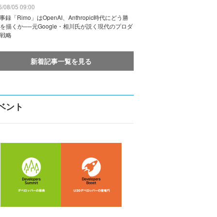
/08/05 09:00
議事録「Rimo」はOpenAI、Anthropic時代にどう勝
を描くか──元Google・相川氏が説く現代のプロダ
戦略
新着記事一覧を見る
ベント