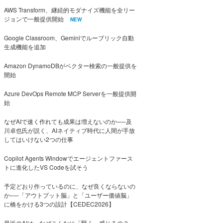
AWS Transform、継続的モダナイズ機能を全リー
ジョンで一般提供開始
NEW
Google Classroom、Geminiでルーブリック自動
生成機能を追加
Amazon DynamoDBがベクター検索の一般提供を
開始
Azure DevOps Remote MCP Serverを一般提供開
始
なぜAIで速く作れても成果は増えないのか──及
川卓也氏が説く、AIネイティブ時代に人間が手放
してはいけない2つの仕事
Copilot Agents Windowでエージェントファース
トに進化したVS Codeを試そう
予定どおり作っているのに、なぜ良くならないの
か──「アウトプット脳」と「ユーザー価値脳」
に橋をかける3つの設計【CEDEC2026】
最近のAIは、なぜこんなに「賢く」感じるの？