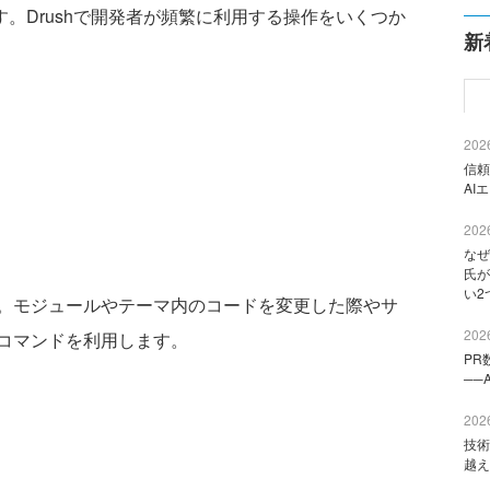
す。Drushで開発者が頻繁に利用する操作をいくつか
新
2026
信頼
AI
2026
なぜ
氏が
い2
す。モジュールやテーマ内のコードを変更した際やサ
2026
コマンドを利用します。
PR
──
2026
技術
越え