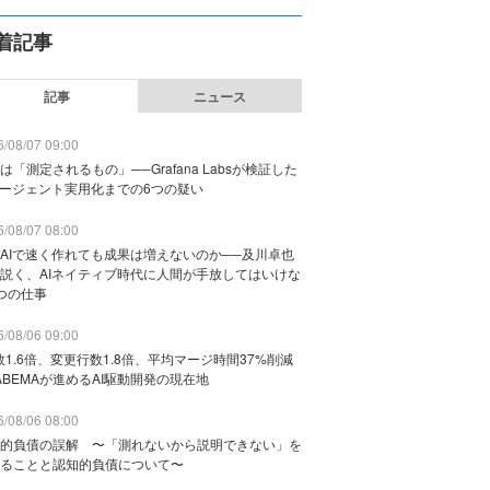
着記事
記事
ニュース
/08/07 09:00
は「測定されるもの」──Grafana Labsが検証した
エージェント実用化までの6つの疑い
/08/07 08:00
AIで速く作れても成果は増えないのか──及川卓也
説く、AIネイティブ時代に人間が手放してはいけな
つの仕事
/08/06 09:00
数1.6倍、変更行数1.8倍、平均マージ時間37%削減
ABEMAが進めるAI駆動開発の現在地
/08/06 08:00
的負債の誤解 〜「測れないから説明できない」を
ることと認知的負債について〜