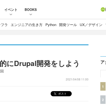
イベント
BOOKS
ンフラ
エンジニアの生き方
Python
開発ツール
UX／デザイン
にDrupal開発をしよう
ア
7回
2021/04/08 11:00
1
ポスト
2