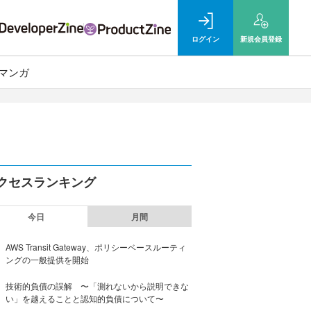
ログイン
新規
会員登録
マンガ
クセスランキング
今日
月間
AWS Transit Gateway、ポリシーベースルーティ
ングの一般提供を開始
技術的負債の誤解 〜「測れないから説明できな
い」を越えることと認知的負債について〜