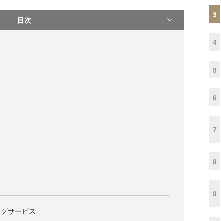
3
目次
4
5
6
7
8
9
ィングサービス