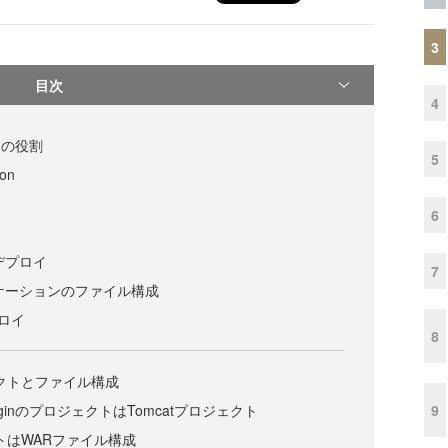
3
目次
4
ginの役割
5
ion
6
デプロイ
7
リケーションのファイル構成
プロイ
8
ェクトとファイル構成
9
t PluginのプロジェクトはTomcatプロジェクト
クトはWARファイル構成