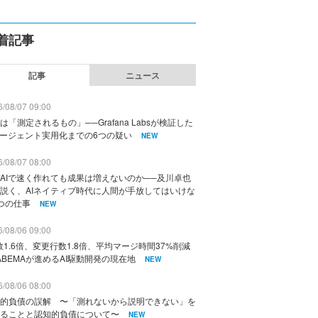
着記事
記事
ニュース
/08/07 09:00
は「測定されるもの」──Grafana Labsが検証した
エージェント実用化までの6つの疑い
NEW
/08/07 08:00
AIで速く作れても成果は増えないのか──及川卓也
説く、AIネイティブ時代に人間が手放してはいけな
つの仕事
NEW
/08/06 09:00
数1.6倍、変更行数1.8倍、平均マージ時間37%削減
ABEMAが進めるAI駆動開発の現在地
NEW
/08/06 08:00
的負債の誤解 〜「測れないから説明できない」を
ることと認知的負債について〜
NEW