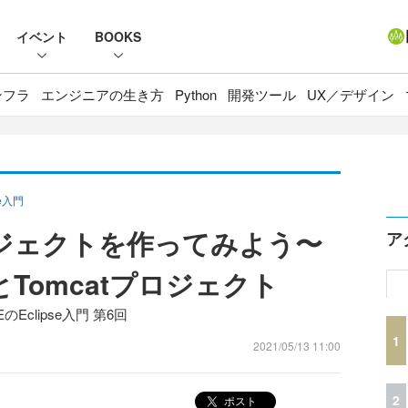
イベント
BOOKS
ンフラ
エンジニアの生き方
Python
開発ツール
UX／デザイン
e入門
bプロジェクトを作ってみよう〜
ア
とTomcatプロジェクト
clipse入門 第6回
1
2021/05/13 11:00
2
ポスト