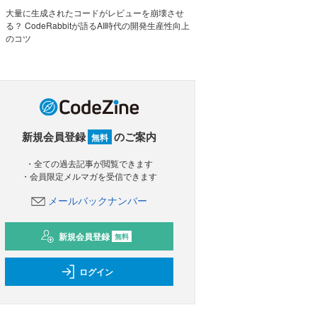
大量に生成されたコードがレビューを崩壊させ
る？ CodeRabbitが語るAI時代の開発生産性向上
のコツ
新規会員登録
のご案内
無料
・全ての過去記事が閲覧できます
・会員限定メルマガを受信できます
メールバックナンバー
新規会員登録
無料
ログイン