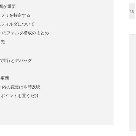
面が重要
10
アプリを特定する
workフォルダについて
クトのフォルダ構成のまとめ
納先
トの実行とデバッグ
の更新
クト内の変更は即時反映
クポイントを置くだけ