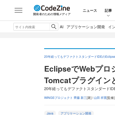
ニュース
記事
開発者のための情報メディア
AI
アプリケーション開発
イ
20年経ってもデファクトスタンダードIDEのEclips
EclipseでWe
Tomcatプラグイン
20年経ってもデファクトスタンダードIDEのE
WINGSプロジェクト 齊藤 新三
[著] /
山田 祥寛
[監修]
Java
アプリケーション開発