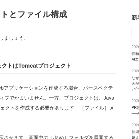
ェクトとファイル構成
新
しましょう。
2026
信頼
AI
プロジェクトはTomcatプロジェクト
2026
なぜ
氏が
を利用してWebアプリケーションを作成する場合、パースペクテ
い2
ティブでかまいません。一方、プロジェクトは、Java
2026
ロジェクトを作成する必要があります。［ファイル］メ
PR
──
2026
技術
させます。画面中の［Java］フォルダを展開する
越え