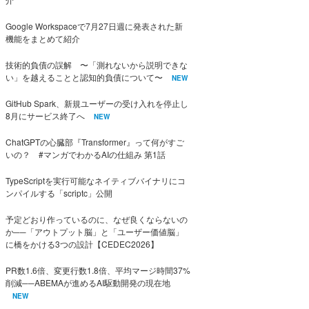
Google Workspaceで7月27日週に発表された新
機能をまとめて紹介
技術的負債の誤解 〜「測れないから説明できな
い」を越えることと認知的負債について〜
NEW
GitHub Spark、新規ユーザーの受け入れを停止し
8月にサービス終了へ
NEW
ChatGPTの心臓部『Transformer』って何がすご
いの？ #マンガでわかるAIの仕組み 第1話
TypeScriptを実行可能なネイティブバイナリにコ
ンパイルする「scriptc」公開
予定どおり作っているのに、なぜ良くならないの
か──「アウトプット脳」と「ユーザー価値脳」
に橋をかける3つの設計【CEDEC2026】
PR数1.6倍、変更行数1.8倍、平均マージ時間37%
削減──ABEMAが進めるAI駆動開発の現在地
NEW