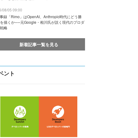
/08/05 09:00
議事録「Rimo」はOpenAI、Anthropic時代にどう勝
を描くか──元Google・相川氏が説く現代のプロダ
戦略
新着記事一覧を見る
ベント