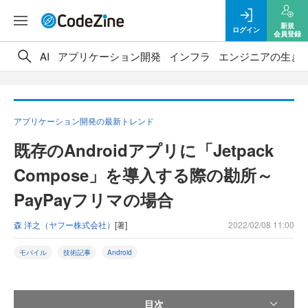
新規
ログイン
会員登録
AI
アプリケーション開発
インフラ
エンジニアの生き
アプリケーション開発の最新トレンド
既存のAndroidアプリに「Jetpack
Compose」を導入する際の勘所～
PayPayフリマの場合
森 洋之（ヤフー株式会社）
[著]
2022/02/08 11:00
モバイル
技術記事
Android
目次