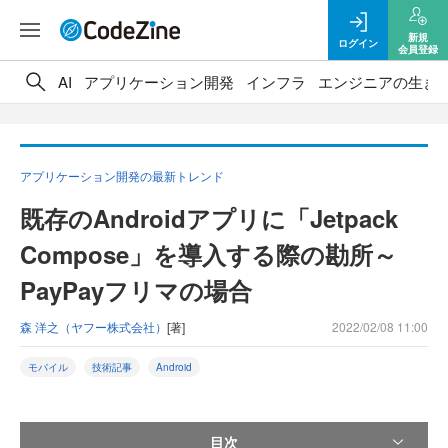
新規
ログイン
会員登録
AI
アプリケーション開発
インフラ
エンジニアの生き
アプリケーション開発の最新トレンド
既存のAndroidアプリに「Jetpack
Compose」を導入する際の勘所～
PayPayフリマの場合
森 洋之（ヤフー株式会社）
[著]
2022/02/08 11:00
モバイル
技術記事
Android
目次