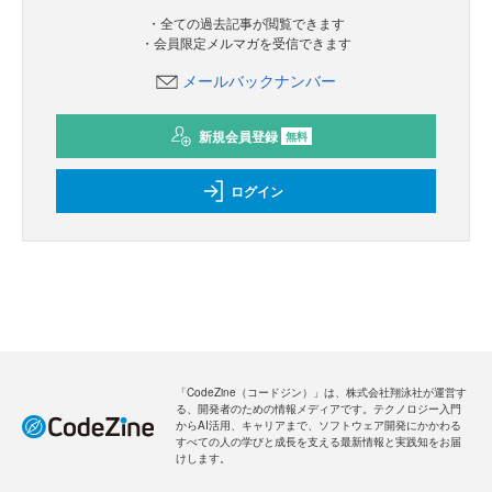
・全ての過去記事が閲覧できます
・会員限定メルマガを受信できます
メールバックナンバー
新規会員登録
無料
ログイン
「CodeZine（コードジン）」は、株式会社翔泳社が運営す
る、開発者のための情報メディアです。テクノロジー入門
からAI活用、キャリアまで、ソフトウェア開発にかかわる
すべての人の学びと成長を支える最新情報と実践知をお届
けします。