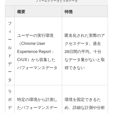
フィールドデータとラボデータ
概要
特徴
フ
ィ
ユーザーの実行環境
匿名化された実際のア
ー
（Chrome User
クセスデータ。過去
ル
Experience Report：
28日間の平均。十分
ド
CrUX）から収集した
なデータ量がないと取
デ
パフォーマンスデータ
得できない
ー
タ
ラ
ボ
特定の環境から計測し
環境を固定できるた
デ
たパフォーマンスデー
め、詳細な計測や分析