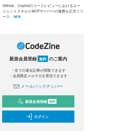
GitHub、Copilotのコードレビューにおけるエー
ジェントスキルとMCPサーバーの連携を正式リリ
ース
NEW
新規会員登録
のご案内
無料
・全ての過去記事が閲覧できます
・会員限定メルマガを受信できます
メールバックナンバー
新規会員登録
無料
ログイン