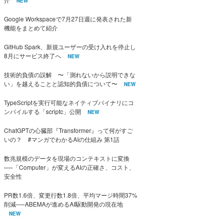
NEW
Google Workspaceで7月27日週に発表された新
機能をまとめて紹介
GitHub Spark、新規ユーザーの受け入れを停止し
8月にサービス終了へ
NEW
技術的負債の誤解 〜「測れないから説明できな
い」を越えることと認知的負債について〜
NEW
TypeScriptを実行可能なネイティブバイナリにコ
ンパイルする「scriptc」公開
NEW
ChatGPTの心臓部『Transformer』って何がすご
いの？ #マンガでわかるAIの仕組み 第1話
数兆規模のデータを現場のコンテキストに変換
──「Computer」が変えるAIの正確さ、コスト、
安全性
PR数1.6倍、変更行数1.8倍、平均マージ時間37%
削減──ABEMAが進めるAI駆動開発の現在地
NEW