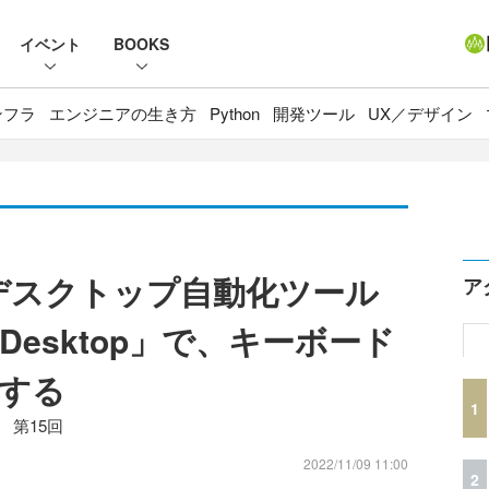
イベント
BOOKS
ンフラ
エンジニアの生き方
Python
開発ツール
UX／デザイン
無償デスクトップ自動化ツール
ア
te Desktop」で、キーボード
する
1
ル 第15回
2022/11/09 11:00
2