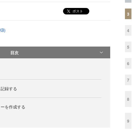
ポスト
3
B)
4
5
目次
6
7
を記録する
8
ローを作成する
9