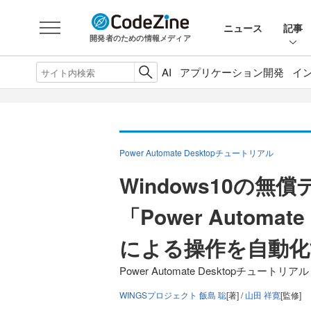
ニュース
記事
開発者のための情報メディア
AI
アプリケーション開発
イ
Power Automate Desktopチュートリアル
Windows10の
「Power Automa
による操作を自動化
Power Automate Desktopチュートリア
WINGSプロジェクト 飯島 聡
[著] /
山田 祥寛
[監修]