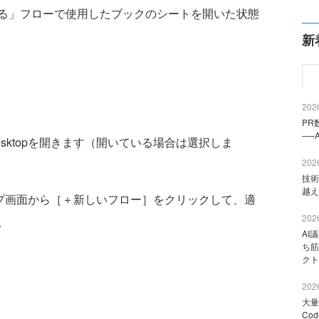
る」フローで使用したブックのシートを開いた状態
新
2026
PR
──
or Desktopを開きます（開いている場合は選択しま
2026
技術
越え
ktopのトップ画面から［＋新しいフロー］をクリックして、適
2026
。
AI
ち筋
クト
2026
大量
Co