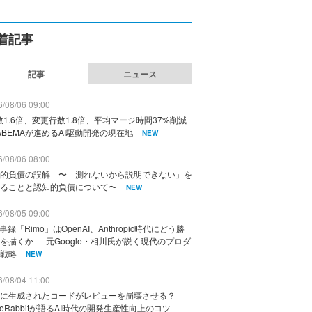
着記事
記事
ニュース
/08/06 09:00
数1.6倍、変更行数1.8倍、平均マージ時間37%削減
ABEMAが進めるAI駆動開発の現在地
NEW
/08/06 08:00
的負債の誤解 〜「測れないから説明できない」を
ることと認知的負債について〜
NEW
/08/05 09:00
議事録「Rimo」はOpenAI、Anthropic時代にどう勝
を描くか──元Google・相川氏が説く現代のプロダ
戦略
NEW
/08/04 11:00
に生成されたコードがレビューを崩壊させる？
deRabbitが語るAI時代の開発生産性向上のコツ