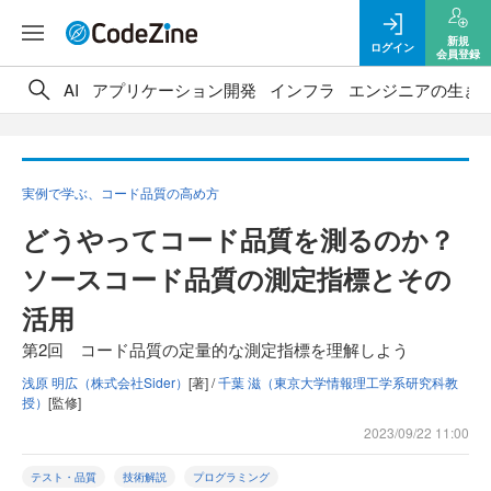
新規
ログイン
会員登録
AI
アプリケーション開発
インフラ
エンジニアの生き
実例で学ぶ、コード品質の高め方
どうやってコード品質を測るのか？
ソースコード品質の測定指標とその
活用
第2回 コード品質の定量的な測定指標を理解しよう
浅原 明広（株式会社Sider）
[著] /
千葉 滋（東京大学情報理工学系研究科教
授）
[監修]
2023/09/22 11:00
テスト・品質
技術解説
プログラミング