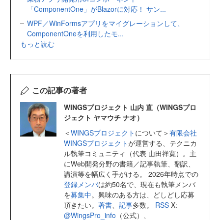
「ComponentOne」がBlazorに対応！ サン...
WPF／WinFormsアプリをマイグレーションして、
ComponentOneを利用したモ...
もっと読む
この記事の著者
WINGSプロジェクト 山内 直（WINGSプロ
ジェクト ヤマウチ ナオ）
＜
WINGSプロジェクト
について＞
有限会社
WINGSプロジェクト
が運営する、テクニカ
ル執筆コミュニティ（代表 山田祥寛）。主
にWeb開発分野の書籍／記事執筆、翻訳、
講演等を幅広く手がける。 2026年時点での
登録メンバ
は約50名で、現在も執筆メンバ
を
募集中
。興味のある方は、どしどし応募
頂きたい。
著書
、
記事
多数。
RSS
X:
@WingsPro_info
（公式）、