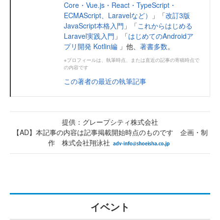
Core・Vue.js・React・TypeScript・
ECMAScript、Laravelなど）
」「
改訂3版
JavaScript本格入門
」「
これからはじめる
Laravel実践入門
」「
はじめてのAndroidア
プリ開発 Kotlin編
」他、
著書多数
。
※プロフィールは、執筆時点、または直近の記事の寄稿時点で
の内容です
この著者の最近の執筆記事
提供：グレープシティ株式会社
【AD】本記事の内容は記事掲載開始時点のものです 企画・制
作 株式会社翔泳社
イベント