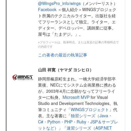
@WingsPro_info/wings
（メンバーリスト）
Facebook
＜個人紹介＞WINGSプロジェク
ト所属のテクニカルライター。出版社を経
てフリーランスとして独立。ライター、エ
ディター、デベロッパー、講師業に従事。
屋号は「たまデジ。」。
※プロフィールは、執筆時点、または直近の記事の寄稿時点で
の内容です
この著者の最近の執筆記事
山田 祥寛（ヤマダ ヨシヒロ）
静岡県榛原町生まれ。一橋大学経済学部卒
業後、NECにてシステム企画業務に携わる
が、2003年4月に念願かなってフリーライ
ターに転身。
Microsoft MVP
for Visual
Studio and Development Technologies。執
筆コミュニティ「
WINGSプロジェクト
」代
表。主な著書に「
独習シリーズ（Java・
C#・Python・PHP・Ruby・JSP＆サーブレ
ットなど）
」「
速習シリーズ（ASP.NET