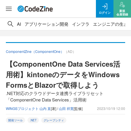
新規
ログイン
会員登録
AI
アプリケーション開発
インフラ
エンジニアの生き
ComponentZine（ComponentOne）
（AD）
【ComponentOne Data Services活
用術】kintoneのデータをWindows
FormsとBlazorで取得しよう
.NET対応のクラウドデータ連携ライブラリセット
「ComponentOne Data Services」活用術
WINGSプロジェクト 山内 直
[著] /
山田 祥寛
[監修]
2023/10/19 12:00
開発ツール
.NET
グレープシティ