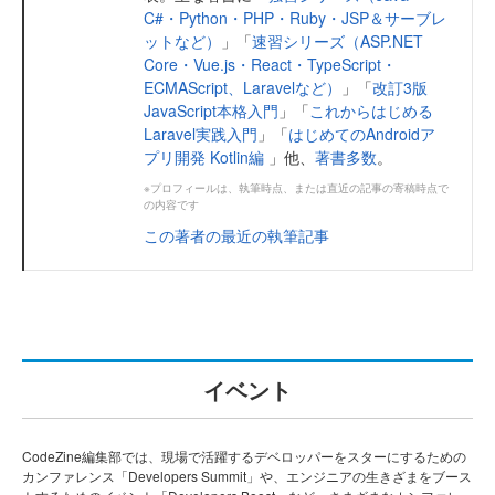
C#・Python・PHP・Ruby・JSP＆サーブレ
ットなど）
」「
速習シリーズ（ASP.NET
Core・Vue.js・React・TypeScript・
ECMAScript、Laravelなど）
」「
改訂3版
JavaScript本格入門
」「
これからはじめる
Laravel実践入門
」「
はじめてのAndroidア
プリ開発 Kotlin編
」他、
著書多数
。
※プロフィールは、執筆時点、または直近の記事の寄稿時点で
の内容です
この著者の最近の執筆記事
イベント
CodeZine編集部では、現場で活躍するデベロッパーをスターにするための
カンファレンス「Developers Summit」や、エンジニアの生きざまをブース