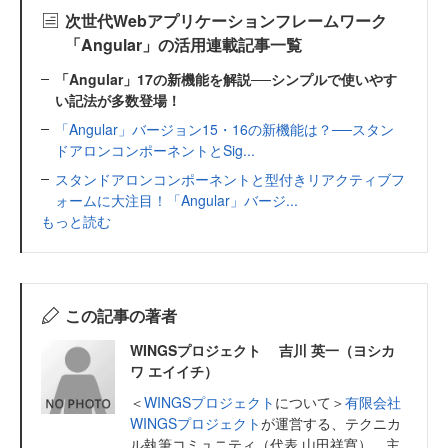
次世代Webアプリケーションフレームワーク
「Angular」の活用連載記事一覧
「Angular」17の新機能を解説──シンプルで使いやす
い記法が多数登場！
「Angular」バージョン15・16の新機能は？──スタン
ドアロンコンポーネントとSig...
スタンドアロンコンポーネントと型付きリアクティブフ
ォームに大注目！「Angular」バージ...
もっと読む
この記事の著者
WINGSプロジェクト 吉川 英一（ヨシカ
ワ エイイチ）
＜
WINGSプロジェクト
について＞
有限会社
WINGSプロジェクト
が運営する、テクニカ
ル執筆コミュニティ（代表 山田祥寛）。主