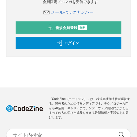
・会員限定メルマガを受信できます
メールバックナンバー
新規会員登録
無料
ログイン
「CodeZine（コードジン）」は、株式会社翔泳社が運営す
る、開発者のための情報メディアです。テクノロジー入門
からAI活用、キャリアまで、ソフトウェア開発にかかわる
すべての人の学びと成長を支える最新情報と実践知をお届
けします。