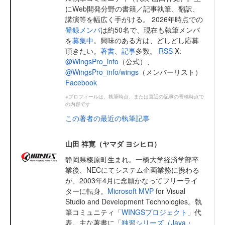
にWeb開発分野の書籍／記事執筆、翻訳、
講演等を幅広く手がける。 2026年時点での
登録メンバ
は約50名で、現在も執筆メンバ
を
募集中
。興味のある方は、どしどし応募
頂きたい。
著書
、
記事
多数。
RSS
X:
@WingsPro_info
（公式）、
@WingsPro_info/wings
（メンバーリスト）
Facebook
※プロフィールは、執筆時点、または直近の記事の寄稿時点で
の内容です
この著者の最近の執筆記事
山田 祥寛（ヤマダ ヨシヒロ）
静岡県榛原町生まれ。一橋大学経済学部卒
業後、NECにてシステム企画業務に携わる
が、2003年4月に念願かなってフリーライ
ターに転身。
Microsoft MVP
for Visual
Studio and Development Technologies。執
筆コミュニティ「
WINGSプロジェクト
」代
表。主な著書に「
独習シリーズ（Java・