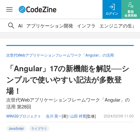
新規
ログイン
会員登録
AI
アプリケーション開発
インフラ
エンジニアの生き
次世代Webアプリケーションフレームワーク「Angular」の活用
「Angular」17の新機能を解説──シ
ンプルで使いやすい記法が多数登
場！
次世代Webアプリケーションフレームワーク「Angular」の
活用 第28回
WINGSプロジェクト 吉川 英一
[著] /
山田 祥寛
[監修]
2024/02/09 11:00
JavaScript
ライブラリ