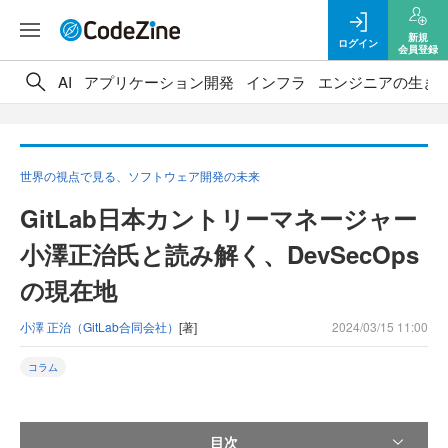
新規
ログイン
会員登録
AI
アプリケーション開発
インフラ
エンジニアの生き
世界の視点で見る、ソフトウェア開発の未来
GitLab日本カントリーマネージャー
小澤正治氏と読み解く、DevSecOps
の現在地
小澤 正治（GitLab合同会社）
[著]
2024/03/15 11:00
コラム
目次