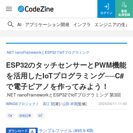
新規
ログイン
会員登録
AI
アプリケーション開発
インフラ
エンジニアの生き
.NET nanoFrameworkとESP32でIoTプログラミング
ESP32のタッチセンサーとPWM機能
を活用したIoTプログラミング──C#
で電子ピアノを作ってみよう！
.NET nanoFrameworkとESP32でIoTプログラミング 第3回
WINGSプロジェクト 高江 賢
[著] /
山田 祥寛
[監修]
2024/04/11 11:00
C#
技術記事
IoT
サンプルファイル (895.9 KB)
ダウンロード