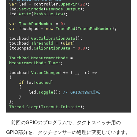
var
 led 
=
 controller
.
OpenPin
(
22
);
led
.
SetPinMode
(
PinMode
.
Output
);
led
.
Write
(
PinValue
.
Low
);
var
TouchPadNumber
=
0
;
var
 touchpad 
=
new
TouchPad
(
TouchPadNumber
);
touchpad
.
GetCalibrationData
();
touchpad
.
Threshold
=
(
uint
)
(
touchpad
.
CalibrationData
*
0.8
);
TouchPad
.
MeasurementMode
=
MeasurementMode
.
Timer
;
touchpad
.
ValueChanged
+=
(
 _
,
  e
)
=>
{
if
(
e
.
Touched
)
{
        led
.
Toggle
();
// GPIOの値の反転
}
};
Thread
.
Sleep
(
Timeout
.
Infinite
);
前回のGPIOのプログラムで、タクトスイッチ用の
GPIO部分を、タッチセンサーの処理に変更しています。