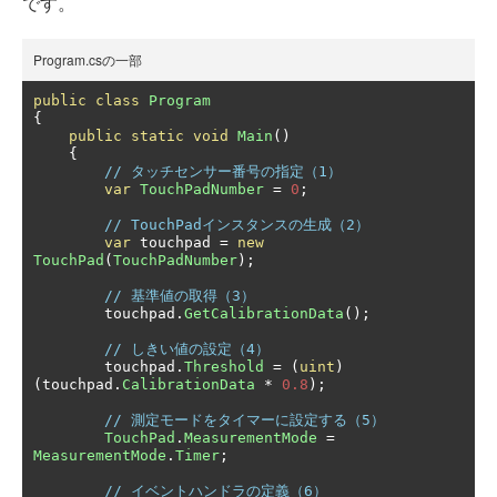
です。
Program.csの一部
public
class
Program
{
public
static
void
Main
()
{
// タッチセンサー番号の指定（1）
var
TouchPadNumber
=
0
;
// TouchPadインスタンスの生成（2）
var
 touchpad 
=
new
TouchPad
(
TouchPadNumber
);
// 基準値の取得（3）
        touchpad
.
GetCalibrationData
();
// しきい値の設定（4）
        touchpad
.
Threshold
=
(
uint
)
(
touchpad
.
CalibrationData
*
0.8
);
// 測定モードをタイマーに設定する（5）
TouchPad
.
MeasurementMode
=
MeasurementMode
.
Timer
;
// イベントハンドラの定義（6）