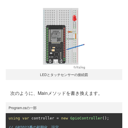
LEDとタッチセンサーの接続図
次のように、Mainメソッドを書き換えます。
Program.csの一部
using
var
 controller 
=
new
GpioController
();
// GPIO22番の初期化、設定