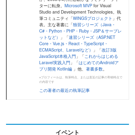
ターに転身。
Microsoft MVP
for Visual
Studio and Development Technologies。執
筆コミュニティ「
WINGSプロジェクト
」代
表。主な著書に「
独習シリーズ（Java・
C#・Python・PHP・Ruby・JSP＆サーブレ
ットなど）
」「
速習シリーズ（ASP.NET
Core・Vue.js・React・TypeScript・
ECMAScript、Laravelなど）
」「
改訂3版
JavaScript本格入門
」「
これからはじめる
Laravel実践入門
」「
はじめてのAndroidア
プリ開発 Kotlin編
」他、
著書多数
。
※プロフィールは、執筆時点、または直近の記事の寄稿時点で
の内容です
この著者の最近の執筆記事
イベント