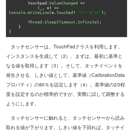
        touchpad
.
ValueChanged
+=
(
_
,
 e
)
=>
Console
.
WriteLine
(
e
.
Touched
?
"OFF"
:
"ON"
);
Thread
.
Sleep
(
Timeout
.
Infinite
);
}
}
タッチセンサーは、TouchPadクラスを利用します。
インスタンスを生成して（2）、まずは、最初に基準と
なる値を取得します（3）。そして、タッチイベントを
発生させる、しきい値として、基準値（CalibrationData
プロパティ）の80％を設定します（4）。基準値の2/3程
度を設定するのが標準的ですが、実際に試して調整する
ようにします。
タッチセンサーに触れると、タッチセンサーから読み
取れる値が下がります。しきい値を下回れば、タッチイ