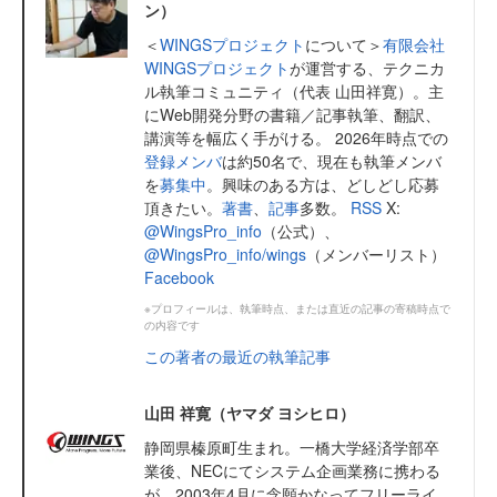
ン）
＜
WINGSプロジェクト
について＞
有限会社
WINGSプロジェクト
が運営する、テクニカ
ル執筆コミュニティ（代表 山田祥寛）。主
にWeb開発分野の書籍／記事執筆、翻訳、
講演等を幅広く手がける。 2026年時点での
登録メンバ
は約50名で、現在も執筆メンバ
を
募集中
。興味のある方は、どしどし応募
頂きたい。
著書
、
記事
多数。
RSS
X:
@WingsPro_info
（公式）、
@WingsPro_info/wings
（メンバーリスト）
Facebook
※プロフィールは、執筆時点、または直近の記事の寄稿時点で
の内容です
この著者の最近の執筆記事
山田 祥寛（ヤマダ ヨシヒロ）
静岡県榛原町生まれ。一橋大学経済学部卒
業後、NECにてシステム企画業務に携わる
が、2003年4月に念願かなってフリーライ