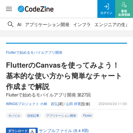
新規
ログイン
会員登録
AI
アプリケーション開発
インフラ
エンジニアの生き
Flutterで始めるモバイルアプリ開発
FlutterのCanvasを使ってみよう！
基本的な使い方から簡単なチャート
作成まで解説
Flutterで始めるモバイルアプリ開発 第27回
WINGSプロジェクト 小林 昌弘
[著] /
山田 祥寛
[監修]
2024/04/24 11:00
モバイル
技術記事
アプリケーション開発
Flutter
サンプルファイル (8.4 KB)
ダウンロード