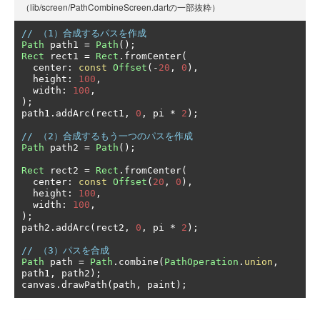
（lib/screen/PathCombineScreen.dartの一部抜粋）
// （1）合成するパスを作成
Path
 path1 
=
Path
();
Rect
 rect1 
=
Rect
.
fromCenter
(
  center
:
const
Offset
(-
20
,
0
),
  height
:
100
,
  width
:
100
,
);
path1
.
addArc
(
rect1
,
0
,
 pi 
*
2
);
// （2）合成するもう一つのパスを作成
Path
 path2 
=
Path
();
Rect
 rect2 
=
Rect
.
fromCenter
(
  center
:
const
Offset
(
20
,
0
),
  height
:
100
,
  width
:
100
,
);
path2
.
addArc
(
rect2
,
0
,
 pi 
*
2
);
// （3）パスを合成
Path
 path 
=
Path
.
combine
(
PathOperation
.
union
,
path1
,
 path2
);
canvas
.
drawPath
(
path
,
 paint
);