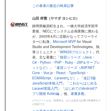
この著者の最近の執筆記事
山田 祥寛（ヤマダ ヨシヒロ）
静岡県榛原町生まれ。一橋大学経済学部卒
業後、NECにてシステム企画業務に携わる
が、2003年4月に念願かなってフリーライ
ターに転身。
Microsoft MVP
for Visual
Studio and Development Technologies。執
筆コミュニティ「
WINGSプロジェクト
」代
表。主な著書に「
独習シリーズ（Java・
C#・Python・PHP・Ruby・JSP＆サーブレ
ットなど）
」「
速習シリーズ（ASP.NET
Core・Vue.js・React・TypeScript・
ECMAScript、Laravelなど）
」「
改訂3版
JavaScript本格入門
」「
これからはじめる
Laravel実践入門
」「
はじめてのAndroidア
プリ開発 Kotlin編
」他、
著書多数
。
※プロフィールは、執筆時点、または直近の記事の寄稿時点で
の内容です
この著者の最近の執筆記事