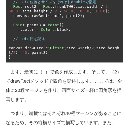
// （3）位置とサイズをそれぞれdoubleで指定
Rect
 rect2 
=
Rect
.
fromLTWH
(
size
.
width 
/
2
-
50.0
,
 size
.
height 
/
2
-
50.0
,
100.0
,
100.0
);
  canvas
.
drawRect
(
rect2
,
 paint2
);
Paint
 paint3 
=
Paint
()
..
color 
=
Colors
.
black
;
// （4）円を記述
canvas
.
drawCircle
(
Offset
(
size
.
width
/
2
,
size
.
heigh
t
/
2
),
40
,
 paint3
);
}
まず、最初に（1）で色を作成します。そして、（2）
でdrawRectメソッドで四角を記述します。ここでは、全
体に20程マージンを作り、画面サイズ一杯に四角形を描
写します。
つまり、縦横ではそれぞれ40程マージンがあることに
なるため、その縦横サイズで描写しています。また、