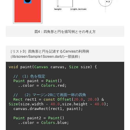
図4：四角形と円を描写例とその考え方
［リスト3］四角形と円を記述するCanvasの利用例
（lib/screen/Sample1Screen.dartの一部抜粋）
void
 paint
(
Canvas
 canvas
,
Size
 size
)
{
// （1）色を指定
Paint
 paint 
=
Paint
()
..
color 
=
Colors
.
red
;
//  （2）マージン20にて画面一杯の四角
Rect
 rect1 
=
const
Offset
(
20.0
,
20.0
)
&
Size
(
size
.
width 
-
40.0
,
size
.
height 
-
40.0
);
  canvas
.
drawRect
(
rect1
,
 paint
);
Paint
 paint2 
=
Paint
()
..
color 
=
Colors
.
blue
;