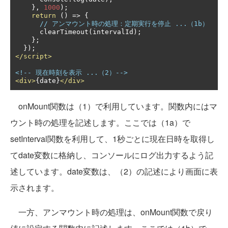
},
1000
);
return
()
=>
{
// アンマウント時の処理：定期実行を停止 ...（1b）
      clearTimeout
(
intervalId
);
};
});
</script>
<!-- 現在時刻を表示 ...（2）-->
<div>
{date}
</div>
onMount関数は（1）で利用しています。関数内にはマ
ウント時の処理を記述します。ここでは（1a）で
setInterval関数を利用して、1秒ごとに現在日時を取得し
てdate変数に格納し、コンソールにログ出力するよう記
述しています。date変数は、（2）の記述により画面に表
示されます。
一方、アンマウント時の処理は、onMount関数で戻り