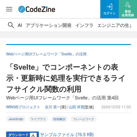
新規
ログイン
会員登録
AI
アプリケーション開発
インフラ
エンジニアの生き
Webページ用UIフレームワーク「Svelte」の活用
「Svelte」でコンポーネントの表
示・更新時に処理を実行できるライ
フサイクル関数の利用
Webページ用UIフレームワーク「Svelte」の活用 第4回
WINGSプロジェクト 吉川 英一
[著] /
山田 祥寛
[監修]
2024/12/02 11:00
JavaScript
ライブラリ
技術解説
フレームワーク
サンプルファイル (76.5 KB)
ダウンロード