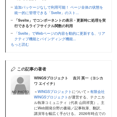
追加パッケージなしで利用可能！ ページ全体の状態を
統一的に管理できる「Svelte」のスト...
「Svelte」でコンポーネントの表示・更新時に処理を実
行できるライフサイクル関数の利用
「Svelte」でWebページの内容を動的に更新する、リア
クティブ機能とバインディング機能...
もっと読む
この記事の著者
WINGSプロジェクト 吉川 英一（ヨシカ
ワ エイイチ）
＜
WINGSプロジェクト
について＞
有限会社
WINGSプロジェクト
が運営する、テクニカ
ル執筆コミュニティ（代表 山田祥寛）。主
にWeb開発分野の書籍／記事執筆、翻訳、
講演等を幅広く手がける。 2026年時点での