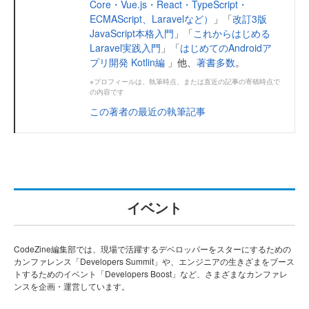
Core・Vue.js・React・TypeScript・
ECMAScript、Laravelなど）
」「
改訂3版
JavaScript本格入門
」「
これからはじめる
Laravel実践入門
」「
はじめてのAndroidア
プリ開発 Kotlin編
」他、
著書多数
。
※プロフィールは、執筆時点、または直近の記事の寄稿時点で
の内容です
この著者の最近の執筆記事
イベント
CodeZine編集部では、現場で活躍するデベロッパーをスターにするための
カンファレンス「Developers Summit」や、エンジニアの生きざまをブース
トするためのイベント「Developers Boost」など、さまざまなカンファレ
ンスを企画・運営しています。