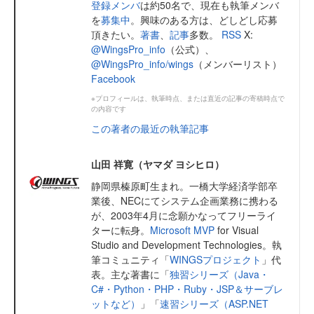
登録メンバ
は約50名で、現在も執筆メンバ
を
募集中
。興味のある方は、どしどし応募
頂きたい。
著書
、
記事
多数。
RSS
X:
@WingsPro_info
（公式）、
@WingsPro_info/wings
（メンバーリスト）
Facebook
※プロフィールは、執筆時点、または直近の記事の寄稿時点で
の内容です
この著者の最近の執筆記事
山田 祥寛（ヤマダ ヨシヒロ）
静岡県榛原町生まれ。一橋大学経済学部卒
業後、NECにてシステム企画業務に携わる
が、2003年4月に念願かなってフリーライ
ターに転身。
Microsoft MVP
for Visual
Studio and Development Technologies。執
筆コミュニティ「
WINGSプロジェクト
」代
表。主な著書に「
独習シリーズ（Java・
C#・Python・PHP・Ruby・JSP＆サーブレ
ットなど）
」「
速習シリーズ（ASP.NET