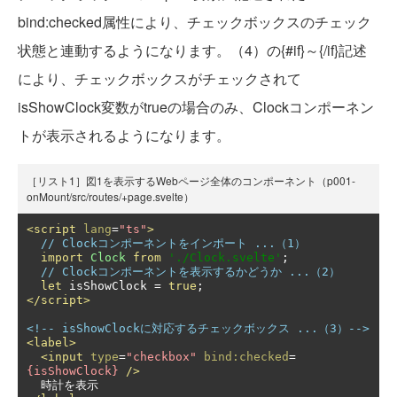
bind:checked属性により、チェックボックスのチェック
状態と連動するようになります。（4）の{#if}～{/if}記述
により、チェックボックスがチェックされて
isShowClock変数がtrueの場合のみ、Clockコンポーネン
トが表示されるようになります。
［リスト1］図1を表示するWebページ全体のコンポーネント（p001-
onMount/src/routes/+page.svelte）
<script
lang
=
"ts"
>
// Clockコンポーネントをインポート ...（1）
import
Clock
from
'./Clock.svelte'
;
// Clockコンポーネントを表示するかどうか ...（2）
let
 isShowClock 
=
true
;
</script>
<!-- isShowClockに対応するチェックボックス ...（3）-->
<label>
<input
type
=
"checkbox"
bind:checked
=
{isShowClock}
/>