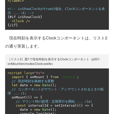
</label>
<!-- isShowClockがtrueの場合、Clockコンポーネントを表
示 ...（4）-->
{#if isShowClock}

<Clock
/>
{/if}
現在時刻を表示するClockコンポーネントは、リスト2
の通り実装します。
［リスト2］図1で現在時刻を表示するClockコンポーネント（p001-
onMount/src/routes/Clock.svelte）
<script
lang
=
"ts"
>
import
{
 onMount 
}
from
'svelte'
;
// 現在時刻を格納する変数
let
 date 
=
new
Date
();
// コンポーネントがマウント・アンマウントされるときの処
理 ...（1）
  onMount
(()
=>
{
// マウント時の処理：定期実行を開始 ...（1a）
const
 intervalId 
=
 setInterval
(()
=>
{
      date 
=
new
Date
();
      console
.
log
(
date
);