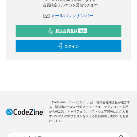
・会員限定メルマガを受信できます
メールバックナンバー
新規会員登録
無料
ログイン
「CodeZine（コードジン）」は、株式会社翔泳社が運営す
る、開発者のための情報メディアです。テクノロジー入門
からAI活用、キャリアまで、ソフトウェア開発にかかわる
すべての人の学びと成長を支える最新情報と実践知をお届
けします。