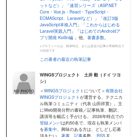
ットなど）
」「
速習シリーズ（ASP.NET
Core・Vue.js・React・TypeScript・
ECMAScript、Laravelなど）
」「
改訂3版
JavaScript本格入門
」「
これからはじめる
Laravel実践入門
」「
はじめてのAndroidア
プリ開発 Kotlin編
」他、
著書多数
。
※プロフィールは、執筆時点、または直近の記事の寄稿時点で
の内容です
この著者の最近の執筆記事
WINGSプロジェクト 土井 毅（ドイ ツヨ
シ）
＜
WINGSプロジェクト
について＞
有限会社
WINGSプロジェクト
が運営する、テクニカ
ル執筆コミュニティ（代表 山田祥寛）。主
にWeb開発分野の書籍／記事執筆、翻訳、
講演等を幅広く手がける。 2026年時点での
登録メンバ
は約50名で、現在も執筆メンバ
を
募集中
。興味のある方は、どしどし応募
頂きたい。
著書
、
記事
多数。
RSS
X: