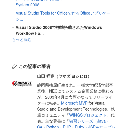
System 2008
Visual Studio Tools for Officeで作るOfficeアプリケー
シ...
Visual Studio 2008で標準搭載されたWindows
Workflow Fo...
もっと読む
この記事の著者
山田 祥寛（ヤマダ ヨシヒロ）
静岡県榛原町生まれ。一橋大学経済学部卒
業後、NECにてシステム企画業務に携わる
が、2003年4月に念願かなってフリーライ
ターに転身。
Microsoft MVP
for Visual
Studio and Development Technologies。執
筆コミュニティ「
WINGSプロジェクト
」代
表。主な著書に「
独習シリーズ（Java・
C#・Python・PHP・Ruby・JSP＆サーブレ