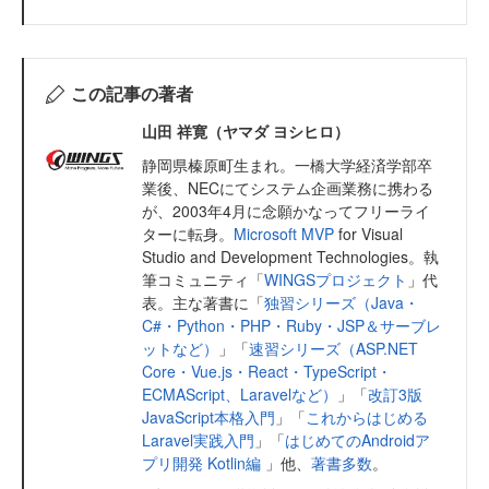
この記事の著者
山田 祥寛（ヤマダ ヨシヒロ）
静岡県榛原町生まれ。一橋大学経済学部卒
業後、NECにてシステム企画業務に携わる
が、2003年4月に念願かなってフリーライ
ターに転身。
Microsoft MVP
for Visual
Studio and Development Technologies。執
筆コミュニティ「
WINGSプロジェクト
」代
表。主な著書に「
独習シリーズ（Java・
C#・Python・PHP・Ruby・JSP＆サーブレ
ットなど）
」「
速習シリーズ（ASP.NET
Core・Vue.js・React・TypeScript・
ECMAScript、Laravelなど）
」「
改訂3版
JavaScript本格入門
」「
これからはじめる
Laravel実践入門
」「
はじめてのAndroidア
プリ開発 Kotlin編
」他、
著書多数
。