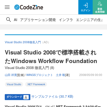
新規
ログイン
会員登録
AI
アプリケーション開発
インフラ
エンジニアの生き
Visual Studio 2008徹底入門
（AD）
Visual Studio 2008で標準搭載され
たWindows Workflow Foundation
Visual Studio 2008 徹底入門 (8)
山田 祥寛
[監修] /
WINGSプロジェクト 土井 毅
[著]
2008/05/09 00:00
Visual Studio
.NET Framework
サンプルファイル (30.7 KB)
ダウンロード
Visual Studio 2008では、ついに.NET Framework 3.5がサポー