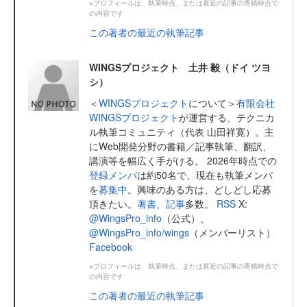
※プロフィールは、執筆時点、または直近の記事の寄稿時点で
の内容です
この著者の最近の執筆記事
WINGSプロジェクト 土井 毅（ドイ ツヨ
シ）
＜
WINGSプロジェクト
について＞
有限会社
WINGSプロジェクト
が運営する、テクニカ
ル執筆コミュニティ（代表 山田祥寛）。主
にWeb開発分野の書籍／記事執筆、翻訳、
講演等を幅広く手がける。 2026年時点での
登録メンバ
は約50名で、現在も執筆メンバ
を
募集中
。興味のある方は、どしどし応募
頂きたい。
著書
、
記事
多数。
RSS
X:
@WingsPro_info
（公式）、
@WingsPro_info/wings
（メンバーリスト）
Facebook
※プロフィールは、執筆時点、または直近の記事の寄稿時点で
の内容です
この著者の最近の執筆記事