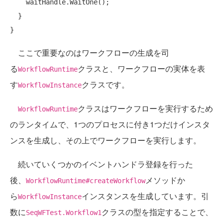
    waitHandle.WaitOne();

  }

ここで重要なのはワークフローの生成を司
る
クラスと、ワークフローの実体を表
WorkflowRuntime
す
クラスです。
WorkflowInstance
クラスはワークフローを実行するため
WorkflowRuntime
のランタイムで、1つのプロセスに付き1つだけインスタ
ンスを生成し、その上でワークフローを実行します。
続いていくつかのイベントハンドラ登録を行った
後、
メソッドか
WorkflowRuntime#createWorkflow
ら
インスタンスを生成しています。引
WorkflowInstance
数に
クラスの型を指定することで、
SeqWFTest.Workflow1