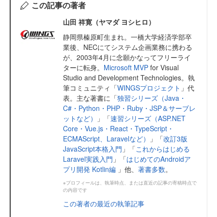
この記事の著者
山田 祥寛（ヤマダ ヨシヒロ）
静岡県榛原町生まれ。一橋大学経済学部卒
業後、NECにてシステム企画業務に携わる
が、2003年4月に念願かなってフリーライ
ターに転身。
Microsoft MVP
for Visual
Studio and Development Technologies。執
筆コミュニティ「
WINGSプロジェクト
」代
表。主な著書に「
独習シリーズ（Java・
C#・Python・PHP・Ruby・JSP＆サーブレ
ットなど）
」「
速習シリーズ（ASP.NET
Core・Vue.js・React・TypeScript・
ECMAScript、Laravelなど）
」「
改訂3版
JavaScript本格入門
」「
これからはじめる
Laravel実践入門
」「
はじめてのAndroidア
プリ開発 Kotlin編
」他、
著書多数
。
※プロフィールは、執筆時点、または直近の記事の寄稿時点で
の内容です
この著者の最近の執筆記事