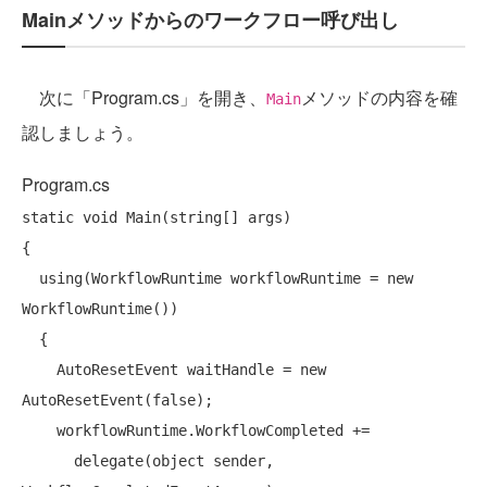
Mainメソッドからのワークフロー呼び出し
次に「Program.cs」を開き、
メソッドの内容を確
Main
認しましょう。
Program.cs
static
void
 Main(
string
[] args)

{

using
(WorkflowRuntime workflowRuntime = 
new
WorkflowRuntime())

  {

    AutoResetEvent waitHandle = 
new
AutoResetEvent(
false
);

    workflowRuntime.WorkflowCompleted +=

delegate
(
object
 sender, 