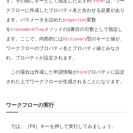
す。その際にキーとして指定した文字列
は、ワー
"Form"
クフローに作成したプロパティ名と合わせる必要があり
ます。パラメータを詰めた
変数
properties
を
メソッドの2番目の引数として指定し
CreateWorkflow
ます。ここで、内部的には
型のキーと値が、
Dictionary
ワークフローのプロパティ名とプロパティ値とみなさ
れ、プロパティが設定されます。
この場合は作成した申請情報が
プロパティに設定
Form
された上でワークフローが生成されることになります。
ワークフローの実行
では、［F5］キーを押して実行してみましょう。