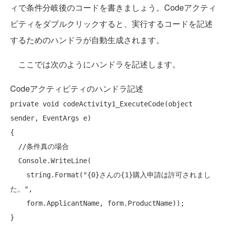
ィで条件分岐後のコードを書きましょう。Codeアクティ
ビティをダブルクリックすると、実行するコードを記述
するためのハンドラが自動生成されます。
ここでは次のようにハンドラを記述します。
Codeアクティビティのハンドラ記述
private
void
 codeActivity1_ExecuteCode(
object
sender, EventArgs e)

{

//条件真の場合
  Console.WriteLine(

string
.Format(
"{0}さんの{1}購入申請は許可されまし
た。"
,

    form.ApplicantName, form.ProductName));

}
