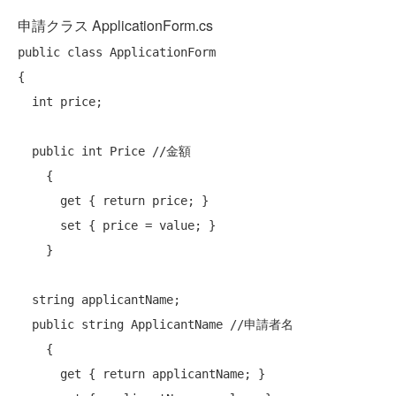
申請クラス ApplicationForm.cs
public
class
 ApplicationForm

{

int
 price;

public
int
 Price 
//金額
    {

get
 { 
return
 price; }

set
 { price = value; }

    }

string
 applicantName;

public
string
 ApplicantName 
//申請者名
    {

get
 { 
return
 applicantName; }
