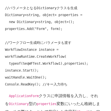
//パラメータとなるDictionaryクラスを生成
Dictionary<
string
, 
object
> properties =

new
 Dictionary<
string
, 
object
>();

properties.Add(
"Form"
, form);

//ワークフロー生成時にパラメータも渡す
WorkflowInstance instance = 
workflowRuntime.CreateWorkflow(

typeof
(SeqWFTest.Workflow1),properties);

instance.Start();

waitHandle.WaitOne();

Console.ReadKey(); 
//キー入力待ち
クラスに申請情報を入力し、それ
ApplicationForm
を
型の
変数にいったん格納しま
Dictionary
properties