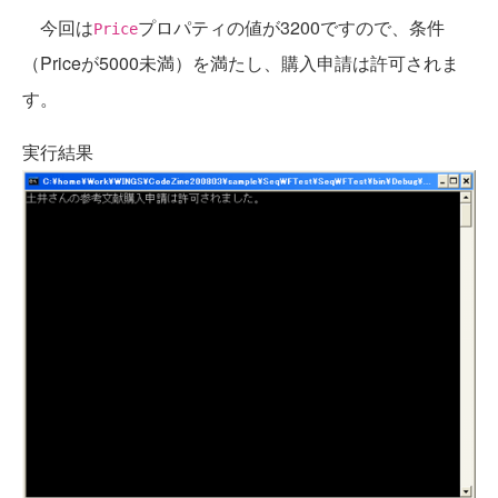
今回は
プロパティの値が3200ですので、条件
Price
（Priceが5000未満）を満たし、購入申請は許可されま
す。
実行結果