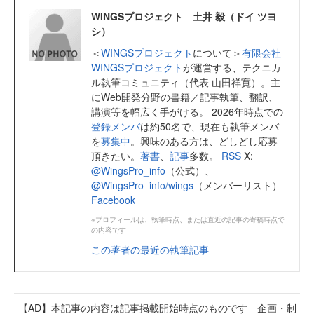
WINGSプロジェクト 土井 毅（ドイ ツヨ
シ）
＜
WINGSプロジェクト
について＞
有限会社
WINGSプロジェクト
が運営する、テクニカ
ル執筆コミュニティ（代表 山田祥寛）。主
にWeb開発分野の書籍／記事執筆、翻訳、
講演等を幅広く手がける。 2026年時点での
登録メンバ
は約50名で、現在も執筆メンバ
を
募集中
。興味のある方は、どしどし応募
頂きたい。
著書
、
記事
多数。
RSS
X:
@WingsPro_info
（公式）、
@WingsPro_info/wings
（メンバーリスト）
Facebook
※プロフィールは、執筆時点、または直近の記事の寄稿時点で
の内容です
この著者の最近の執筆記事
【AD】本記事の内容は記事掲載開始時点のものです 企画・制