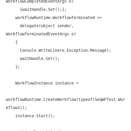
WorkflowCompletedEventArgs e)

      {waitHandle.Set();};

    workflowRuntime.WorkflowTerminated +=

delegate
(
object
 sender, 
WorkflowTerminatedEventArgs e)

    {

      Console.WriteLine(e.Exception.Message);

      waitHandle.Set();

    };

    WorkflowInstance instance =

workflowRuntime.CreateWorkflow(
typeof
(SeqWFTest.Wor
kflow1));

    instance.Start();
