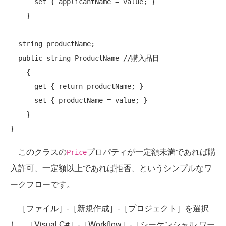
set
 { applicantName = value; }

    }

string
 productName;

public
string
 ProductName 
//購入品目
    {

get
 { 
return
 productName; }

set
 { productName = value; }

    }

このクラスの
プロパティが一定額未満であれば購
Price
入許可、一定額以上であれば拒否、というシンプルなワ
ークフローです。
［ファイル］-［新規作成］-［プロジェクト］を選択
し、［Visual C#］-［Workflow］-［シーケンシャル ワー