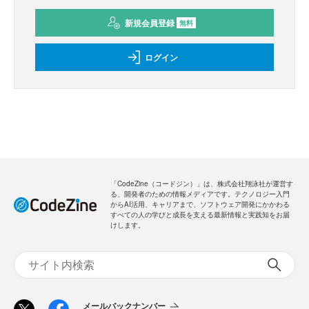
新規会員登録
無料
ログイン
「CodeZine（コードジン）」は、株式会社翔泳社が運営す
る、開発者のための情報メディアです。テクノロジー入門
からAI活用、キャリアまで、ソフトウェア開発にかかわる
すべての人の学びと成長を支える最新情報と実践知をお届
けします。
メールバックナンバー