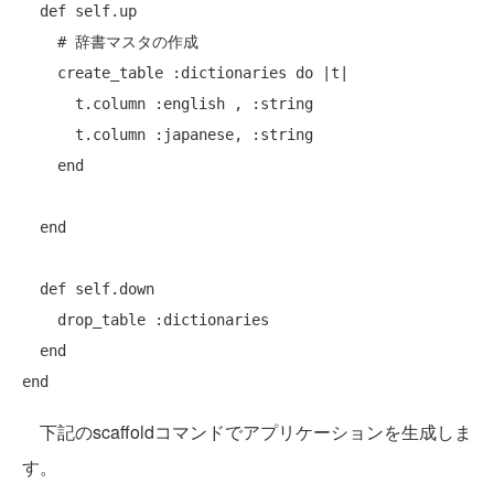
def
self
.up

# 辞書マスタの作成
    create_table :dictionaries 
do
 |t|

      t.column :english , :string

      t.column :japanese, :string

end
end
def
self
.down

    drop_table :dictionaries

end
end
下記のscaffoldコマンドでアプリケーションを生成しま
す。