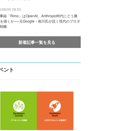
/08/05 09:00
議事録「Rimo」はOpenAI、Anthropic時代にどう勝
を描くか──元Google・相川氏が説く現代のプロダ
戦略
新着記事一覧を見る
ベント