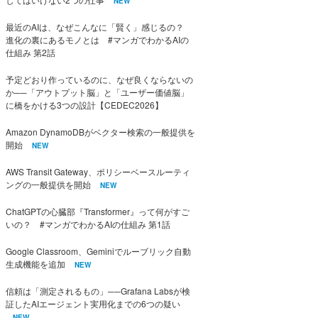
NEW
最近のAIは、なぜこんなに「賢く」感じるの？
進化の裏にあるモノとは #マンガでわかるAIの
仕組み 第2話
予定どおり作っているのに、なぜ良くならないの
か──「アウトプット脳」と「ユーザー価値脳」
に橋をかける3つの設計【CEDEC2026】
Amazon DynamoDBがベクター検索の一般提供を
開始
NEW
AWS Transit Gateway、ポリシーベースルーティ
ングの一般提供を開始
NEW
ChatGPTの心臓部『Transformer』って何がすご
いの？ #マンガでわかるAIの仕組み 第1話
Google Classroom、Geminiでルーブリック自動
生成機能を追加
NEW
信頼は「測定されるもの」──Grafana Labsが検
証したAIエージェント実用化までの6つの疑い
NEW