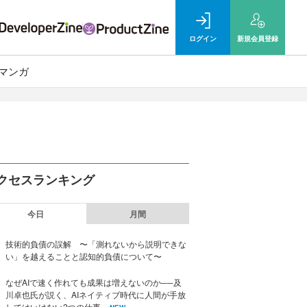
ログイン
新規
会員登録
マンガ
クセスランキング
今日
月間
技術的負債の誤解 〜「測れないから説明できな
い」を越えることと認知的負債について〜
なぜAIで速く作れても成果は増えないのか──及
川卓也氏が説く、AIネイティブ時代に人間が手放
してはいけない2つの仕事