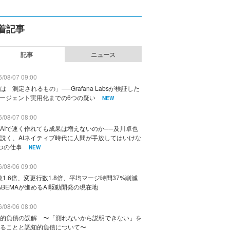
着記事
記事
ニュース
/08/07 09:00
は「測定されるもの」──Grafana Labsが検証した
エージェント実用化までの6つの疑い
NEW
/08/07 08:00
AIで速く作れても成果は増えないのか──及川卓也
説く、AIネイティブ時代に人間が手放してはいけな
つの仕事
NEW
/08/06 09:00
数1.6倍、変更行数1.8倍、平均マージ時間37%削減
ABEMAが進めるAI駆動開発の現在地
/08/06 08:00
的負債の誤解 〜「測れないから説明できない」を
ることと認知的負債について〜