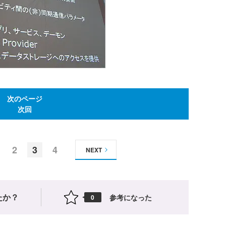
次のページ
次回
2
3
4
NEXT
たか？
参考になった
0