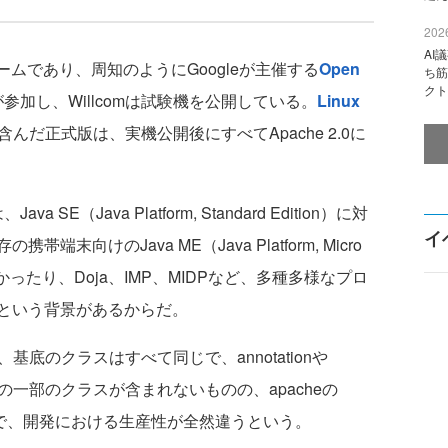
2026
AI
ォームであり、周知のようにGoogleが主催する
Open
ち筋
クト
が参加し、Willcomは試験機を公開している。
Linux
んだ正式版は、実機公開後にすべてApache 2.0に
E（Java Platform, Standard Edition）に対
イ
向けのJava ME（Java Platform, Micro
いなかったり、Doja、IMP、MIDPなど、多種多様なプロ
という背景があるからだ。
おり、基底のクラスはすべて同じで、annotationや
hなどの一部のクラスが含まれないものの、apacheの
で、開発における生産性が全然違うという。