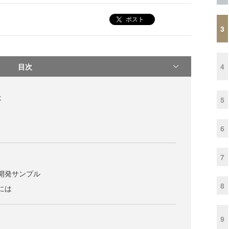
ポスト
3
目次
4
は
5
6
7
と開発サンプル
8
るには
9