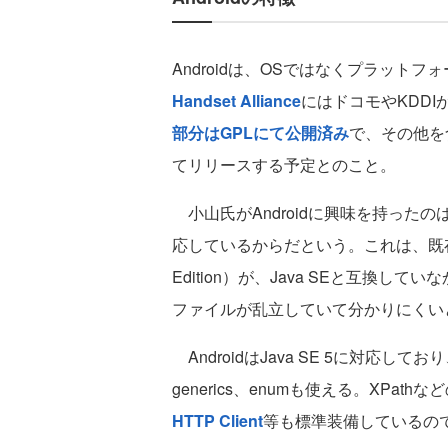
Androidは、OSではなくプラットフ
Handset Alliance
にはドコモやKDDI
部分はGPLにて公開済み
で、その他を含
てリリースする予定とのこと。
小山氏がAndroidに興味を持ったのは、Java S
応しているからだという。これは、既存の携帯端末
Edition）が、Java SEと互換して
ファイルが乱立していて分かりにくい
AndroidはJava SE 5に対応して
generics、enumも使える。XPat
HTTP Client
等も標準装備しているの