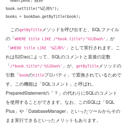
book.setTitle(
"%応用%"
);

この
メソッドを呼び出すと、SQLファイル
getByTitle
の「
」が
WHERE title LIKE /*book.title*/'%S2Dao%'
「
」として実行されます。こ
WHERE title LIKE '%応用%'
れはS2Daoによって、SQLのコメントと直後の定数
「
」が、
メソッドの
/*book.title*/'%S2Dao%'
getByTitle
引数「
の
プロパティ」で置換されているためで
book
title
す。この機能は「SQLコメント」と呼ばれ、
PreparedStatementの「？」の代わりにSQLのコメント
を使用することができます。なお、このSQLは「SQL
Plus」や「DatabaseManager」といったツールからその
まま実行できるといったメリットもあります。