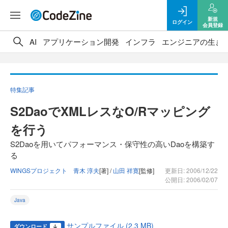
新規
ログイン
会員登録
AI
アプリケーション開発
インフラ
エンジニアの生き
特集記事
S2DaoでXMLレスなO/Rマッピング
を行う
S2Daoを用いてパフォーマンス・保守性の高いDaoを構築す
る
WINGSプロジェクト 青木 淳夫
[著] /
山田 祥寛
[監修]
更新日: 2006/12/22
公開日: 2006/02/07
Java
サンプルファイル (2.3 MB)
ダウンロード