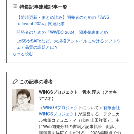
特集記事連載記事一覧
【随時更新・まとめ読み】開発者のための「AWS
re:Invent 2024」関連記事
開発者のための「WWDC 2024」関連発表まとめ
LeSSやSAFeなど、大規模アジャイルにおけるソフトウ
ェア品質の課題とは？
もっと読む
この記事の著者
WINGSプロジェクト 青木 淳夫（アオキ
アツオ）
＜
WINGSプロジェクト
について＞
有限会社
WINGSプロジェクト
が運営する、テクニカ
ル執筆コミュニティ（代表 山田祥寛）。主
にWeb開発分野の書籍／記事執筆、翻訳、
講演等を幅広く手がける。 2026年時点での