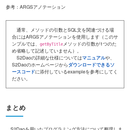
参考：ARGSアノテーション
通常、メソッドの引数とSQL文を関連づける場
合にはARGSアノテーションを使用します（このサ
ンプルでは、
メソッドの引数が1つのた
getByTitle
め省略して記述していません）。
S2Daoの詳細な仕様については
マニュアル
や、
S2Daoのホームページから
ダウンロードできるソ
ースコード
に添付しているexampleを参考にしてく
ださい。
まとめ
S2Daoを用いたプログラミング方法について整理しま