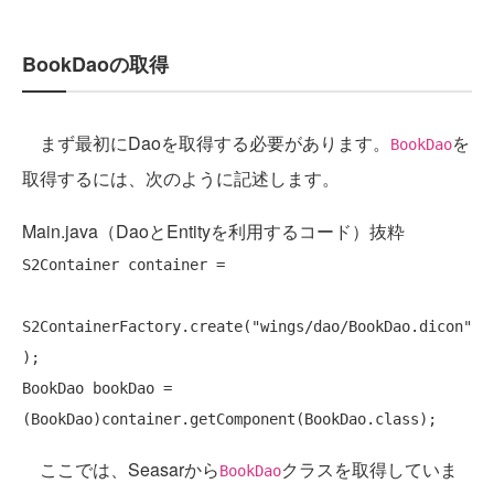
BookDaoの取得
まず最初にDaoを取得する必要があります。
を
BookDao
取得するには、次のように記述します。
Main.java（DaoとEntityを利用するコード）抜粋
S2Container container =

S2ContainerFactory.create(
"wings/dao/BookDao.dicon"
);

BookDao bookDao = 
ここでは、Seasarから
クラスを取得していま
BookDao