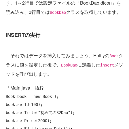
す。1～2行目では設定ファイルの「BookDao.dicon」を
読み込み、3行目では
クラスを取得しています。
BookDao
INSERTの実行
それではデータを挿入してみましょう。Entityの
ク
Book
ラスに値を設定した後で、
に定義した
メソ
BookDao
insert
ッドを呼び出します。
「Main.java」抜粋
Book book = 
new
 Book();

book.setId(100);

book.setTitle(
"初めてのS2Dao"
);

book.setPrice(2000);

book.setEditdate(
new
 Date());
