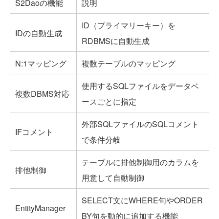
S2Daoの機能
説明
ID（プライマリーキー）を
IDの自動生成
RDBMSに自動生成
N:1マッピング
複数テーブルのマッピング
使用するSQLファイルをデータベ
複数DBMS対応
ースごとに指定
外部SQLファイルのSQLコメント
IFコメント
で条件分岐
テーブルに排他制御用のカラムを
排他制御
用意して自動制御
SELECT文にWHERE句やORDER
EntityManager
BY句を動的に追加する機能