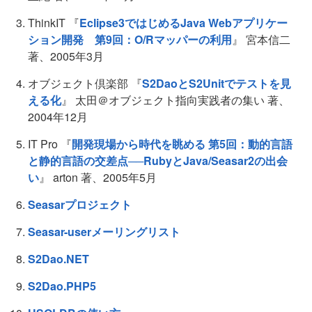
ThinkIT 『
Eclipse3ではじめるJava Webアプリケー
ション開発 第9回：O/Rマッパーの利用
』 宮本信二
著、2005年3月
オブジェクト倶楽部 『
S2DaoとS2Unitでテストを見
える化
』 太田＠オブジェクト指向実践者の集い 著、
2004年12月
IT Pro 『
開発現場から時代を眺める 第5回：動的言語
と静的言語の交差点──RubyとJava/Seasar2の出会
い
』 arton 著、2005年5月
Seasarプロジェクト
Seasar-userメーリングリスト
S2Dao.NET
S2Dao.PHP5