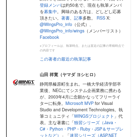
登録メンバ
は約50名で、現在も執筆メンバ
を
募集中
。興味のある方は、どしどし応募
頂きたい。
著書
、
記事
多数。
RSS
X:
@WingsPro_info
（公式）、
@WingsPro_info/wings
（メンバーリスト）
Facebook
※プロフィールは、執筆時点、または直近の記事の寄稿時点で
の内容です
この著者の最近の執筆記事
山田 祥寛（ヤマダ ヨシヒロ）
静岡県榛原町生まれ。一橋大学経済学部卒
業後、NECにてシステム企画業務に携わる
が、2003年4月に念願かなってフリーライ
ターに転身。
Microsoft MVP
for Visual
Studio and Development Technologies。執
筆コミュニティ「
WINGSプロジェクト
」代
表。主な著書に「
独習シリーズ（Java・
C#・Python・PHP・Ruby・JSP＆サーブレ
ットなど）
」「
速習シリーズ（ASP.NET