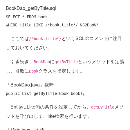
BookDao_getByTitle.sql
SELECT
 * 
FROM
WHERE
 title 
LIKE
/*book.title*/
'%S2Dao%'
ここでは
というSQLのコメントに注目
/*book.title*/
しておいてください。
引き続き、
に
というメソッドを定義
BookDao
getByTitle
し、引数に
クラスを指定します。
Book
「BookDao.java」抜粋
public
EntityにLike句の条件を設定してから、
メソ
getByTitle
ッドを呼び出して、like検索を行います。
「Main.java」抜粋