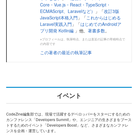
Core・Vue.js・React・TypeScript・
ECMAScript、Laravelなど）
」「
改訂3版
JavaScript本格入門
」「
これからはじめる
Laravel実践入門
」「
はじめてのAndroidア
プリ開発 Kotlin編
」他、
著書多数
。
※プロフィールは、執筆時点、または直近の記事の寄稿時点で
の内容です
この著者の最近の執筆記事
イベント
CodeZine編集部では、現場で活躍するデベロッパーをスターにするための
カンファレンス「Developers Summit」や、エンジニアの生きざまをブース
トするためのイベント「Developers Boost」など、さまざまなカンファレ
ンスを企画・運営しています。