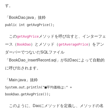
す。
「BookDao.java」抜粋
public
int
この
メソッドを呼び出すと、インターフェ
getAvgPrice
ース（
）とメソッド（
）をアン
BookDao
getAveragePrice
ダーバーでつないだSQLファイル
「BookDao_insertRecord.sql」がS2Daoによって自動的
に呼び出されます。
「Main.java」抜粋
System.out.println(
"■平均価格は:"
 +  
このように、Daoにメソッドを定義し、メソッドの名