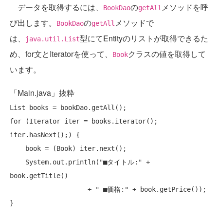
データを取得するには、
の
メソッドを呼
BookDao
getAll
び出します。
の
メソッドで
BookDao
getAll
は、
型にてEntityのリストが取得できるた
java.util.List
め、for文とIteratorを使って、
クラスの値を取得して
Book
います。
「Main.java」抜粋
for
 (Iterator iter = books.iterator(); 
iter.hasNext();) {

    book = (Book) iter.next();

    System.out.println(
"■タイトル:"
 +  
book.getTitle() 

                    + 
" ■価格:"
 + book.getPrice());
