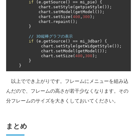
if
(
e
.
getSource
()
==
 mi_pie
)
{
            chart
.
setStyle
(
getpieStyle
());
            chart
.
setModel
(
getModel
());
            chart
.
setSize
(
400
,
300
);
            chart
.
repaint
();
}
// 3D縦棒グラフの表示
if
(
e
.
getSource
()
==
 mi_3dbar
)
{
             chart
.
setStyle
(
getWidgetStyle
());
             chart
.
setModel
(
getModel
());
             chart
.
setSize
(
400
,
300
);
}
}
以上ででき上がりです。フレームにメニューを組み込
んだので、フレームの高さが若干少なくなります。その
分フレームのサイズを大きくしておいてください。
まとめ