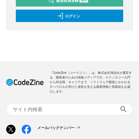
新規会員登録
無料
ログイン
「CodeZine（コードジン）」は、株式会社翔泳社が運営す
る、開発者のための情報メディアです。テクノロジー入門
からAI活用、キャリアまで、ソフトウェア開発にかかわる
すべての人の学びと成長を支える最新情報と実践知をお届
けします。
メールバックナンバー