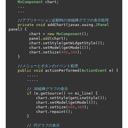
MxComponent
 chart
;
...
...
//アプリケーション起動時の3D縦棒グラフの表示処理
private
void
 addChart
(
javax
.
swing
.
JPanel
panel
)
{
         chart 
=
new
MxComponent
();
         panel
.
add
(
chart
);
         chart
.
setStyle
(
getWidgetStyle
());
         chart
.
setModel
(
getModel
());
         chart
.
setSize
(
400
,
300
);
}
//メニューとボタンのイベント処理
public
void
 actionPerformed
(
ActionEvent
 e
)
{
.....
.....
// 3D縦棒グラフの表示
if
(
e
.
getSource
()
==
 mi_line
)
{
            chart
.
setStyle
(
getLineStyle
());
            chart
.
setModel
(
getModel
());
            chart
.
setSize
(
400
,
300
);
            chart
.
repaint
();
}
// 円グラフの表示