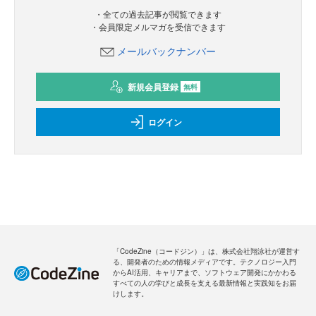
・全ての過去記事が閲覧できます
・会員限定メルマガを受信できます
メールバックナンバー
新規会員登録
無料
ログイン
「CodeZine（コードジン）」は、株式会社翔泳社が運営す
る、開発者のための情報メディアです。テクノロジー入門
からAI活用、キャリアまで、ソフトウェア開発にかかわる
すべての人の学びと成長を支える最新情報と実践知をお届
けします。