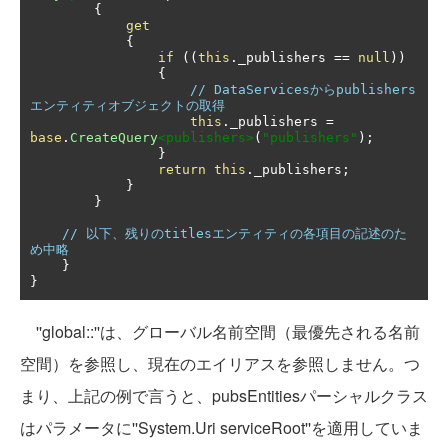
{
get
{
if
((
this
.
_publishers 
==
null
))
{
// DataServicesからpublishers
エンティティオブジェクトの取得
this
.
_publishers 
=
base
.
CreateQuery
<publishers>
(
"publishers"
);
}
return
this
.
_publishers
;
}
}
// 以下、残りのtitlesエンティティの各項目の記述のた
め中略
}
}
''global::''は、グローバル名前空間（最優先される名前
空間）を参照し、現在のエイリアスを参照しません。つ
まり、上記の例で言うと、pubsEntitiesパーシャルクラス
はパラメータに''System.Uri serviceRoot''を適用していま