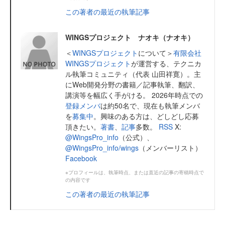
この著者の最近の執筆記事
WINGSプロジェクト ナオキ（ナオキ）
＜
WINGSプロジェクト
について＞
有限会社
WINGSプロジェクト
が運営する、テクニカ
ル執筆コミュニティ（代表 山田祥寛）。主
にWeb開発分野の書籍／記事執筆、翻訳、
講演等を幅広く手がける。 2026年時点での
登録メンバ
は約50名で、現在も執筆メンバ
を
募集中
。興味のある方は、どしどし応募
頂きたい。
著書
、
記事
多数。
RSS
X:
@WingsPro_info
（公式）、
@WingsPro_info/wings
（メンバーリスト）
Facebook
※プロフィールは、執筆時点、または直近の記事の寄稿時点で
の内容です
この著者の最近の執筆記事