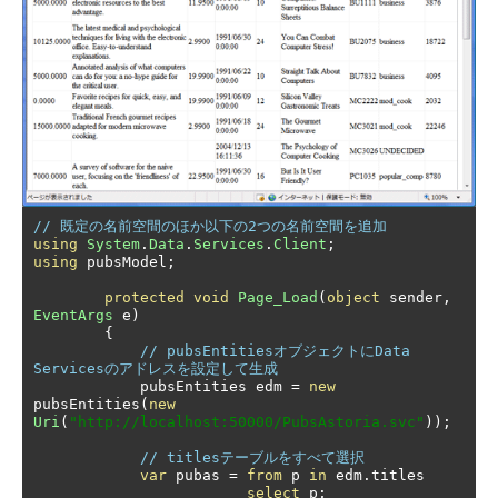
// 既定の名前空間のほか以下の2つの名前空間を追加
using
System
.
Data
.
Services
.
Client
;
using
 pubsModel
;
protected
void
Page_Load
(
object
 sender
,
EventArgs
 e
)
{
// pubsEntitiesオブジェクトにData 
Servicesのアドレスを設定して生成
            pubsEntities edm 
=
new
pubsEntities
(
new
Uri
(
"http://localhost:50000/PubsAstoria.svc"
));
// titlesテーブルをすべて選択
var
 pubas 
=
from
 p 
in
 edm
.
titles

select
 p
;