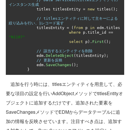
インスタンス生成
            titles titlesEntity 
=
new
 titles
();
// titlesエンティティに対して主キーによる
絞り込みを行い、1レコード返す            
            titlesEntity 
=
(
from
 p 
in
 edm
.
titles

where
 p
.
title_id 
==
"N1107"
select
 p
).
First
();
// 該当するエンティティを削除
            edm
.
DeleteObject
(
titlesEntity
);
// 更新を反映
            edm
.
SaveChanges
();
}
追加を行う時には、titlesエンティティを用意して、必
要な項目の設定を行いAddObjectメソッドでtitlesEntityオ
ブジェクトに追加するだけです。追加された要素を
SaveChangesメソッドでEDMからデータテーブルに追
加の情報を反映させています。注目すべき点は、追加す