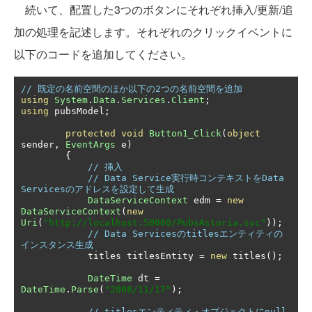
続いて、配置した3つのボタンにそれぞれ挿入/更新/追
加の処理を記述します。それぞれのクリックイベントに
以下のコードを追加してください。
// 既定の名前空間のほか以下の2つの名前空間を追加
using
System
.
Data
.
Services
.
Client
;
using
 pubsModel
;
protected
void
Button1_Click
(
object
sender
,
EventArgs
 e
)
{
// 挿入
// Data Service実行時コンテキストをData 
Servicesのアドレスを設定して生成
DataServiceContext
 edm 
=
new
DataServiceContext
(
new
Uri
(
"http://localhost:50000/PubsAstoria.svc"
));
// Data Servicesのtitlesエンティティの
インスタンス生成
            titles titlesEntity 
=
new
 titles
();
DateTime
 dt 
=
DateTime
.
Parse
(
"2008/11/17"
);
// titlesエンティティ・オブジェクトにnull