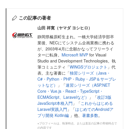
この記事の著者
山田 祥寛（ヤマダ ヨシヒロ）
静岡県榛原町生まれ。一橋大学経済学部卒
業後、NECにてシステム企画業務に携わる
が、2003年4月に念願かなってフリーライ
ターに転身。
Microsoft MVP
for Visual
Studio and Development Technologies。執
筆コミュニティ「
WINGSプロジェクト
」代
表。主な著書に「
独習シリーズ（Java・
C#・Python・PHP・Ruby・JSP＆サーブレ
ットなど）
」「
速習シリーズ（ASP.NET
Core・Vue.js・React・TypeScript・
ECMAScript、Laravelなど）
」「
改訂3版
JavaScript本格入門
」「
これからはじめる
Laravel実践入門
」「
はじめてのAndroidア
プリ開発 Kotlin編
」他、
著書多数
。
※プロフィールは、執筆時点、または直近の記事の寄稿時点で
の内容です