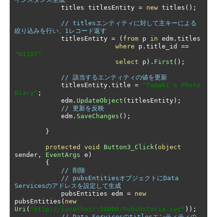
            titles titlesEntity 
=
new
 titles
();
// titlesエンティティに対して主キーによる
絞り込みを行い、1レコード返す
            titlesEntity 
=
(
from
 p 
in
 edm
.
titles

where
 p
.
title_id 
==
"N1107"
select
 p
).
First
();
// 該当するエンティティの値を更新
            titlesEntity
.
title 
=
"Tamaki's Photo 
Diary"
;
            edm
.
UpdateObject
(
titlesEntity
);
// 更新を反映
            edm
.
SaveChanges
();
}
protected
void
Button3_Click
(
object
sender
,
EventArgs
 e
)
{
// 削除
// pubsEntitiesオブジェクトにData 
Servicesのアドレスを設定して生成
            pubsEntities edm 
=
new
pubsEntities
(
new
Uri
(
"http://localhost:50000/PubsAstoria.svc"
));
// Data Servicesのtitlesエンティティの