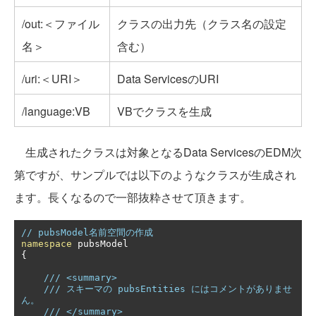
/out:＜ファイル
クラスの出力先（クラス名の設定
名＞
含む）
/uri:＜URI＞
Data ServicesのURI
/language:VB
VBでクラスを生成
生成されたクラスは対象となるData ServicesのEDM次
第ですが、サンプルでは以下のようなクラスが生成され
ます。長くなるので一部抜粋させて頂きます。
// pubsModel名前空間の作成
namespace
{
/// <summary>
/// スキーマの pubsEntities にはコメントがありませ
ん。
/// </summary>