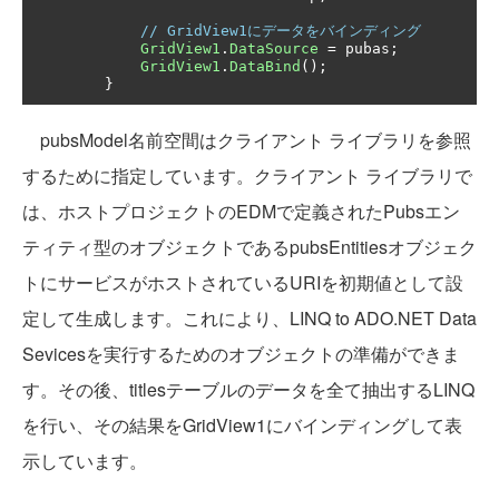
// GridView1にデータをバインディング
GridView1
.
DataSource
=
 pubas
;
GridView1
.
DataBind
();
}
pubsModel名前空間はクライアント ライブラリを参照
するために指定しています。クライアント ライブラリで
は、ホストプロジェクトのEDMで定義されたPubsエン
ティティ型のオブジェクトであるpubsEntitiesオブジェク
トにサービスがホストされているURIを初期値として設
定して生成します。これにより、LINQ to ADO.NET Data
Sevicesを実行するためのオブジェクトの準備ができま
す。その後、titlesテーブルのデータを全て抽出するLINQ
を行い、その結果をGridView1にバインディングして表
示しています。