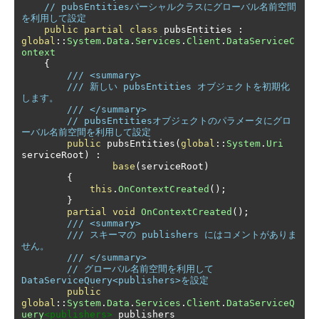
// pubsEntitiesパーシャルクラスにグローバル名前空間
を利用して設定
public
partial
class
 pubsEntities 
:
global
::
System
.
Data
.
Services
.
Client
.
DataServiceC
ontext
{
/// <summary>
/// 新しい pubsEntities オブジェクトを初期化
します。
/// </summary>
// pubsEntitiesオブジェクトのパラメータにグロ
ーバル名前空間を利用して設定
public
 pubsEntities
(
global
::
System
.
Uri
serviceRoot
)
:
base
(
serviceRoot
)
{
this
.
OnContextCreated
();
}
partial
void
OnContextCreated
();
/// <summary>
/// スキーマの publishers にはコメントがありま
せん。
/// </summary>
// グローバル名前空間を利用して
DataServiceQuery<publishers>を設定
public
global
::
System
.
Data
.
Services
.
Client
.
DataServiceQ
uery
<publishers>
 publishers
