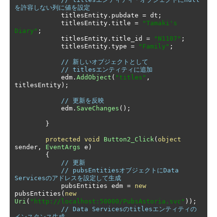
を許容しない列に値を設定
            titlesEntity
.
pubdate 
=
 dt
;
            titlesEntity
.
title 
=
"Tamaki's 
Diary"
;
            titlesEntity
.
title_id 
=
"N1107"
;
            titlesEntity
.
type 
=
"Family"
;
// 新しいオブジェクトとして
// titlesエンティティに追加
            edm
.
AddObject
(
"titles"
,
titlesEntity
);
// 更新を反映
            edm
.
SaveChanges
();
}
protected
void
Button2_Click
(
object
sender
,
EventArgs
 e
)
{
// 更新
// pubsEntitiesオブジェクトにData 
Servicesのアドレスを設定して生成
            pubsEntities edm 
=
new
pubsEntities
(
new
Uri
(
"http://localhost:50000/PubsAstoria.svc"
));
// Data Servicesのtitlesエンティティの
インスタンス生成