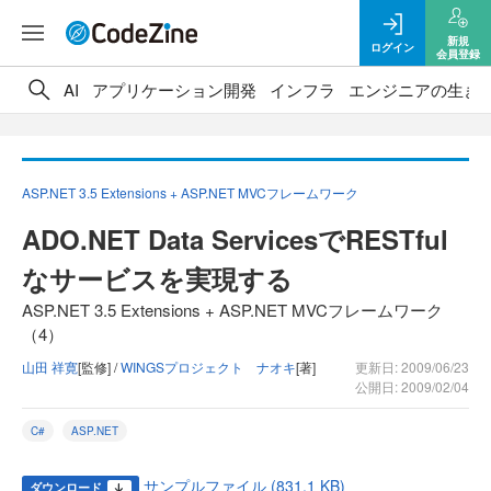
新規
ログイン
会員登録
AI
アプリケーション開発
インフラ
エンジニアの生き
ASP.NET 3.5 Extensions + ASP.NET MVCフレームワーク
ADO.NET Data ServicesでRESTful
なサービスを実現する
ASP.NET 3.5 Extensions + ASP.NET MVCフレームワーク
（4）
山田 祥寛
[監修] /
WINGSプロジェクト ナオキ
[著]
更新日: 2009/06/23
公開日: 2009/02/04
C#
ASP.NET
サンプルファイル (831.1 KB)
ダウンロード