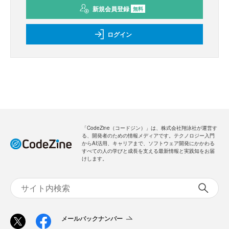
新規会員登録
無料
ログイン
「CodeZine（コードジン）」は、株式会社翔泳社が運営す
る、開発者のための情報メディアです。テクノロジー入門
からAI活用、キャリアまで、ソフトウェア開発にかかわる
すべての人の学びと成長を支える最新情報と実践知をお届
けします。
メールバックナンバー