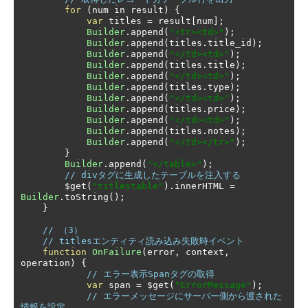
for
(
num in result
)
{
var
 titles 
=
 result
[
num
];
Builder
.
append
(
"<tr><td>"
);
Builder
.
append
(
titles
.
title_id
);
Builder
.
append
(
"</td><td>"
);
Builder
.
append
(
titles
.
title
);
Builder
.
append
(
"</td><td>"
);
Builder
.
append
(
titles
.
type
);
Builder
.
append
(
"</td><td>"
);
Builder
.
append
(
titles
.
price
);
Builder
.
append
(
"</td><td>"
);
Builder
.
append
(
titles
.
notes
);
Builder
.
append
(
"</td></tr>"
);
}
Builder
.
append
(
"</table>"
);
// divタグに生成したテーブルを注入する
        $get
(
"titlestable"
).
innerHTML 
=
Builder
.
toString
();
}
// （3）
// titlesエンティティ読み込み失敗時イベント
function
OnFailure
(
error
,
 context
,
operation
)
{
// エラー表示Spanタグの取得
var
 span 
=
 $get
(
"ErrorMessage"
);
// エラーメッセージにサーバー側から渡された
情報を設定