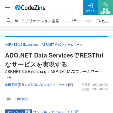
新規
ログイン
会員登録
AI
アプリケーション開発
インフラ
エンジニアの生き
ASP.NET 3.5 Extensions + ASP.NET MVCフレームワーク
ADO.NET Data ServicesでRESTful
なサービスを実現する
ASP.NET 3.5 Extensions + ASP.NET MVCフレームワーク
（4）
山田 祥寛
[監修] /
WINGSプロジェクト ナオキ
[著]
更新日: 2009/06/23
公開日: 2009/02/04
C#
ASP.NET
サンプルファイル (831.1 KB)
ダウンロード