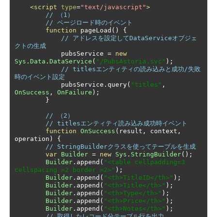
<script
type
=
"text/javascript"
>
// （1）
// ページロード時のイベント
function
 pageLoad
()
{
// アドレスを設定してDataServiceオブジェ
クトの生成
            pubsService 
=
new
Sys
.
Data
.
DataService
(
"/PubsAstoria.svc"
);
// titlesエンティティの読み込みと成功/失敗
時のイベント設定
            pubsService
.
query
(
"titles"
,
OnSuccess
,
OnFailure
);
}
// （2）
// titlesエンティティ読み込み成功時イベント
function
OnSuccess
(
result
,
 context
,
operation
)
{
// StringBuilderクラスを使ってテーブルを生成
var
Builder
=
new
Sys
.
StringBuilder
();
Builder
.
append
(
"<table cellpadding=3 
cellspacing =2 border =2>"
);
Builder
.
append
(
"<th>TitleID</th>"
);
Builder
.
append
(
"<th>Title</th>"
);
Builder
.
append
(
"<th>Type</th>"
);
Builder
.
append
(
"<th>Price</th>"
);
Builder
.
append
(
"<th>Notes</th>"
);
// 取得したレコード分テーブル行を出力