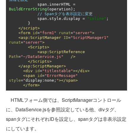
            span
.
innerHTML 
=
BuildErrorString
(
operation
);
// Spanタグを表示設定に変更
            span
.
style
.
display 
=
"inline"
;
}
</script>
<form
id
=
"form1"
runat
=
"server"
>
<asp:ScriptManager
ID
=
"ScriptManager1"
runat
=
"server"
>
<Scripts>
<asp:ScriptReference
Path
=
"~/DataService.js"
/>
</Scripts>
</asp:ScriptManager>
<div
id
=
"titlestable"
></div>
<span
id
=
"ErrorMessage"
style
=
"
display
:
none
;
"
></span>
</form>
HTMLフォーム側では、ScriptManagerコントロール
に、DataService.jsを参照設定している他、divタグ、
spanタグにそれぞれIDを設定し、spanタグは非表示設定
にしています。