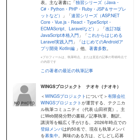
表。主な著書に「
独習シリーズ（Java・
C#・Python・PHP・Ruby・JSP＆サーブレ
ットなど）
」「
速習シリーズ（ASP.NET
Core・Vue.js・React・TypeScript・
ECMAScript、Laravelなど）
」「
改訂3版
JavaScript本格入門
」「
これからはじめる
Laravel実践入門
」「
はじめてのAndroidア
プリ開発 Kotlin編
」他、
著書多数
。
※プロフィールは、執筆時点、または直近の記事の寄稿時点で
の内容です
この著者の最近の執筆記事
WINGSプロジェクト ナオキ（ナオキ）
＜
WINGSプロジェクト
について＞
有限会社
WINGSプロジェクト
が運営する、テクニカ
ル執筆コミュニティ（代表 山田祥寛）。主
にWeb開発分野の書籍／記事執筆、翻訳、
講演等を幅広く手がける。 2026年時点での
登録メンバ
は約50名で、現在も執筆メンバ
を
募集中
。興味のある方は、どしどし応募