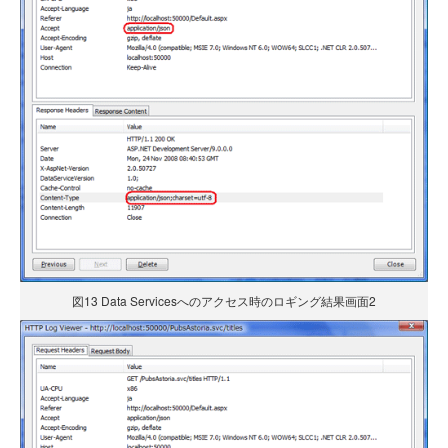
図13 Data Servicesへのアクセス時のロギング結果画面2