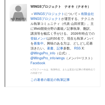
WINGSプロジェクト ナオキ（ナオキ）
＜
WINGSプロジェクト
について＞
有限会社
WINGSプロジェクト
が運営する、テクニカ
ル執筆コミュニティ（代表 山田祥寛）。主
にWeb開発分野の書籍／記事執筆、翻訳、
講演等を幅広く手がける。 2026年時点での
登録メンバ
は約50名で、現在も執筆メンバ
を
募集中
。興味のある方は、どしどし応募
頂きたい。
著書
、
記事
多数。
RSS
X:
@WingsPro_info
（公式）、
@WingsPro_info/wings
（メンバーリスト）
Facebook
※プロフィールは、執筆時点、または直近の記事の寄稿時点で
の内容です
この著者の最近の執筆記事