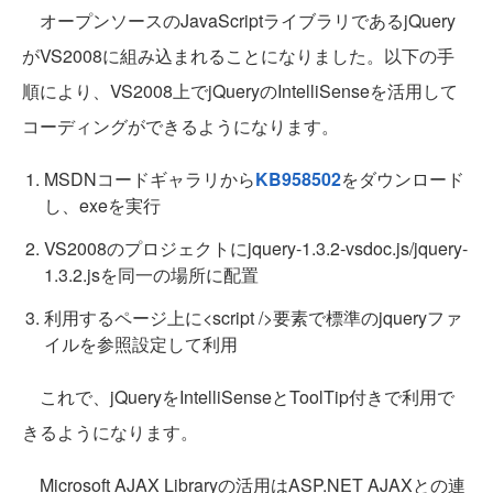
オープンソースのJavaScriptライブラリであるjQuery
がVS2008に組み込まれることになりました。以下の手
順により、VS2008上でjQueryのIntelliSenseを活用して
コーディングができるようになります。
MSDNコードギャラリから
KB958502
をダウンロード
し、exeを実行
VS2008のプロジェクトにjquery-1.3.2-vsdoc.js/jquery-
1.3.2.jsを同一の場所に配置
利用するページ上に<script />要素で標準のjqueryファ
イルを参照設定して利用
これで、jQueryをIntelliSenseとToolTip付きで利用で
きるようになります。
Microsoft AJAX Libraryの活用はASP.NET AJAXとの連