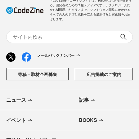
「CodeZine（コードジン）」は、株式会社翔泳社が運営す
る、開発者のための情報メディアです。テクノロジー入門
からAI活用、キャリアまで、ソフトウェア開発にかかわる
すべての人の学びと成長を支える最新情報と実践知をお届
けします。
メールバックナンバー
寄稿・取材企画募集
広告掲載のご案内
ニュース
記事
イベント
BOOKS