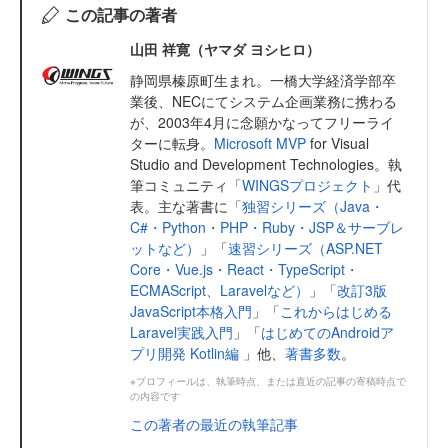
この記事の著者
山田 祥寛（ヤマダ ヨシヒロ）
静岡県榛原町生まれ。一橋大学経済学部卒
業後、NECにてシステム企画業務に携わる
が、2003年4月に念願かなってフリーライ
ターに転身。
Microsoft MVP
for Visual
Studio and Development Technologies。執
筆コミュニティ「
WINGSプロジェクト
」代
表。主な著書に「
独習シリーズ（Java・
C#・Python・PHP・Ruby・JSP＆サーブレ
ットなど）
」「
速習シリーズ（ASP.NET
Core・Vue.js・React・TypeScript・
ECMAScript、Laravelなど）
」「
改訂3版
JavaScript本格入門
」「
これからはじめる
Laravel実践入門
」「
はじめてのAndroidア
プリ開発 Kotlin編
」他、
著書多数
。
※プロフィールは、執筆時点、または直近の記事の寄稿時点で
の内容です
この著者の最近の執筆記事