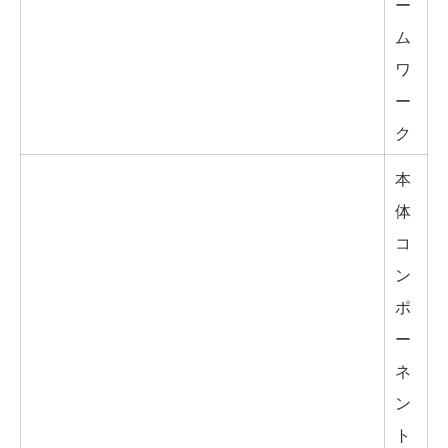
ー
ム
ワ
ー
ク
本
体
コ
ン
ポ
ー
ネ
ン
ト