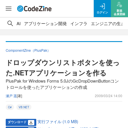
新規
ログイン
会員登録
AI
アプリケーション開発
インフラ
エンジニアの生き
ComponentZine（PlusPak）
ドロップダウンリストボタンを使っ
た.NETアプリケーションを作る
PlusPak for Windows Forms 5.0JのGcDropDownButtonコン
トロールを使ったアプリケーションの作成
瀬戸 遥
[著]
2009/03/24 14:00
C#
VB.NET
実行ファイル (1.0 MB)
ダウンロード