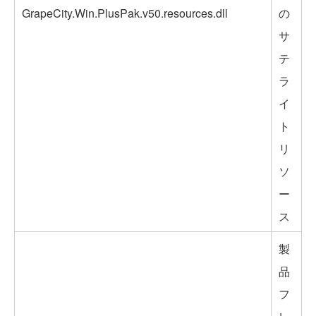
GrapeCity.Win.PlusPak.v50.resources.dll
の
サ
テ
ラ
イ
ト
リ
ソ
ー
ス
製
品
フ