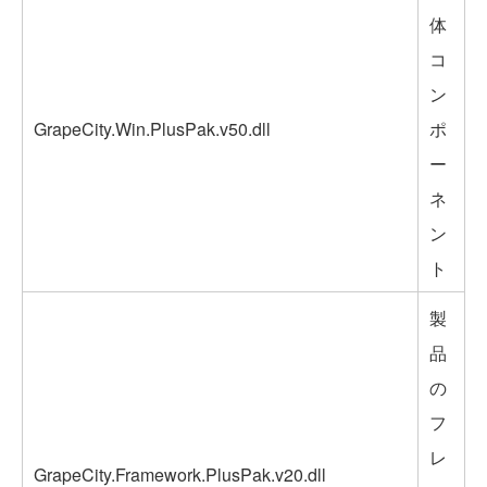
体
コ
ン
GrapeCity.Win.PlusPak.v50.dll
ポ
ー
ネ
ン
ト
製
品
の
フ
レ
GrapeCity.Framework.PlusPak.v20.dll