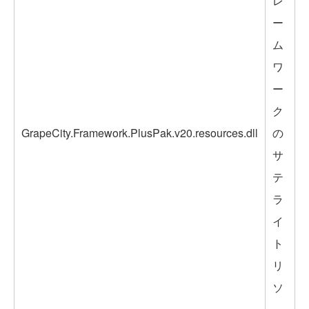
レ
ー
ム
ワ
ー
ク
GrapeCity.Framework.PlusPak.v20.resources.dll
の
サ
テ
ラ
イ
ト
リ
ソ