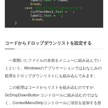
            label1
.
Text
=
 fname
;
break
;
case
"閉じるToolStripMenuItem"
:
            richTextBox1
.
Text
=
""
;
            label1
.
Text
=
""
;
break
;
}
コードからドロップダウンリストを設定する
一度開いたファイルの名前をメニューに組み込んでい
くという、Windowsのアプリケーションではおなじみの
処理をドロップダウンリストにも組み込んでみます。
この処理はコードからリストを組み込むのですが、
GcDropDownButton コントロールに組み込むのではな
く、ContextMenuStripコントロールに項目を追加する形