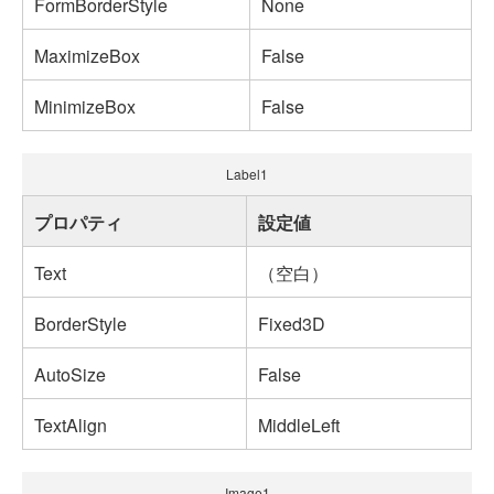
FormBorderStyle
None
MaximizeBox
False
MinimizeBox
False
Label1
プロパティ
設定値
Text
（空白）
BorderStyle
Fixed3D
AutoSize
False
TextAlign
MiddleLeft
Image1