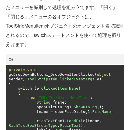
たメニューを識別して処理を組み立てます。「開く」
「閉じる」メニューの各オブジェクトは、
ToolStripMenuItemオブジェクトのオブジェクト名で識別
されるので、switchステートメントを使って処理を振り
分けます。
C#
private
void
gcDropDownButton1_DropDownItemClicked
(
object
sender
,
ToolStripItemClickedEventArgs
 e
)
{
switch
(
e
.
ClickedItem
.
Name
)
{
case
"開くToolStripMenuItem"
:
String
 fname
;
            openFileDialog1
.
ShowDialog
();
            fname 
=
 openFileDialog1
.
FileName
;
            richTextBox1
.
LoadFile
(
fname
,
RichTextBoxStreamType
.
PlainText
);