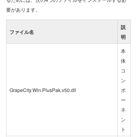
要があります。
説
ファイル名
明
本
体
コ
ン
GrapeCity.Win.PlusPak.v50.dll
ポ
ー
ネ
ン
ト