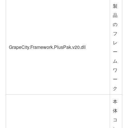
製
品
の
フ
レ
GrapeCity.Framework.PlusPak.v20.dll
ー
ム
ワ
ー
ク
本
体
コ