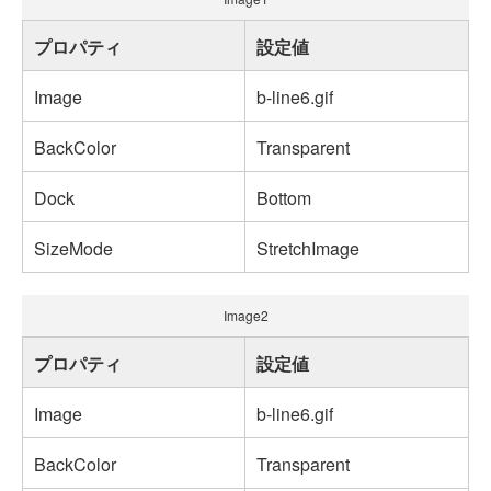
プロパティ
設定値
Image
b-line6.gif
BackColor
Transparent
Dock
Bottom
SizeMode
StretchImage
Image2
プロパティ
設定値
Image
b-line6.gif
BackColor
Transparent