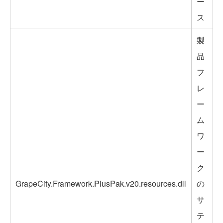
ー
ス
製
品
フ
レ
ー
ム
ワ
ー
ク
GrapeCity.Framework.PlusPak.v20.resources.dll
の
サ
テ