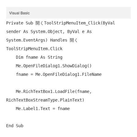
Visual Basic
Private
Sub
 開くToolStripMenuItem_Click(
ByVal
sender 
As
 System.Object, 
ByVal
 e 
As
System.EventArgs) 
Handles
 開く
ToolStripMenuItem.Click

Dim
 fname 
As
String
    Me.OpenFileDialog1.ShowDialog()

    fname = Me.OpenFileDialog1.FileName

    Me.RichTextBox1.LoadFile(fname, 
RichTextBoxStreamType.PlainText)

    Me.Label1.Text = fname

End
Sub