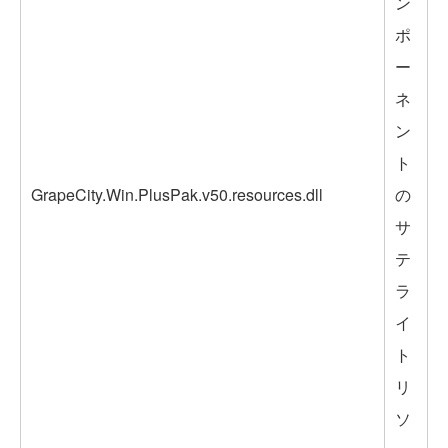
ン
ポ
ー
ネ
ン
ト
GrapeCity.Win.PlusPak.v50.resources.dll
の
サ
テ
ラ
イ
ト
リ
ソ