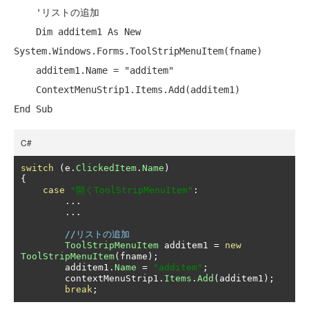
'リストの追加
Dim
 additem1 
As
New
System.Windows.Forms.ToolStripMenuItem(fname)

    additem1.Name = 
"additem"
End
Sub
C#
switch
(
e
.
ClickedItem
.
Name
)
{
case
"開くToolStripMenuItem"
:
...
...
//リストの追加
ToolStripMenuItem
 additem1 
=
new
ToolStripMenuItem
(
fname
);
        additem1
.
Name
=
"additem"
;
        contextMenuStrip1
.
Items
.
Add
(
additem1
);
break
;