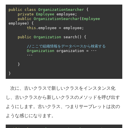
public
class
OrganizationSearcher
{
private
Employee
 employee
;
public
OrganizationSearchar
(
Employee
employee
)
{
this
.
employee 
=
 employee
;
public
Organization
 search
()
{
//ここで組織情報をデータベースから検索する
Organization
 organization 
=
･･･
･･･
}
}
次に、古いクラスで新しいクラスをインスタンス化
し、古いクラスから新しいクラスのメソッドを呼び出す
ようにします。古いクラス、つまりサーブレットは次の
ような感じになります。