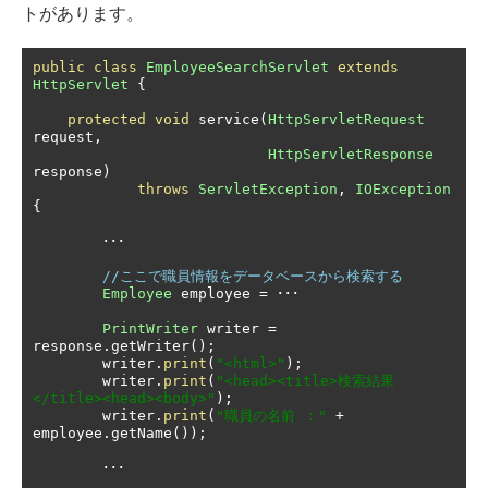
トがあります。
public
class
EmployeeSearchServlet
extends
HttpServlet
{
protected
void
 service
(
HttpServletRequest
request
,
HttpServletResponse
response
)
throws
ServletException
,
IOException
{
･･･
//ここで職員情報をデータベースから検索する
Employee
 employee 
=
･･･
PrintWriter
 writer 
=
response
.
getWriter
();
        writer
.
print
(
"<html>"
);
        writer
.
print
(
"<head><title>検索結果
</title><head><body>"
);
        writer
.
print
(
"職員の名前 ："
+
employee
.
getName
());
･･･