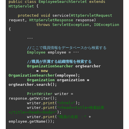
public
class
EmployeeSearchServlet
extends
HttpServlet
{
protected
void
 service
(
HttpServletRequest
request
,
HttpServletResponse
 response
)
throws
ServletException
,
IOException
{
･･･
//ここで職員情報をデータベースから検索する
Employee
 employee 
=
･･･
//職員が所属する組織情報を検索する
OrganizationSearcher
 orgSearcher
=
new
OrganizationSearcher
(
employee
);
Organization
 organization 
=
orgSearcher
.
search
();
PrintWriter
 writer 
=
response
.
getWriter
();
        writer
.
print
(
"<html>"
);
        writer
.
print
(
"<head><title>検索結果
</title><head><body>"
);
        writer
.
print
(
"職員の名前 ："
+
employee
.
getName
());