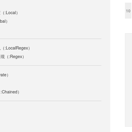
10
:Local）
bal）
LocalRegex）
（:Regex）
ate）
）
hained）