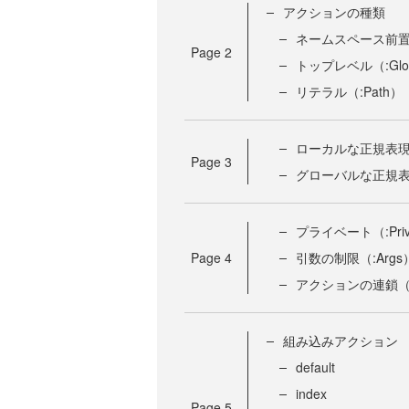
アクションの種類
ネームスペース前置（
Page
2
トップレベル（:Glo
リテラル（:Path）
ローカルな正規表現（:
Page
3
グローバルな正規表現
プライベート（:Priv
Page
4
引数の制限（:Args
アクションの連鎖（:C
組み込みアクション
default
index
Page
5