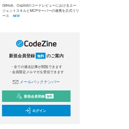
GitHub、Copilotのコードレビューにおけるエー
ジェントスキルとMCPサーバーの連携を正式リリ
ース
NEW
新規会員登録
のご案内
無料
・全ての過去記事が閲覧できます
・会員限定メルマガを受信できます
メールバックナンバー
新規会員登録
無料
ログイン