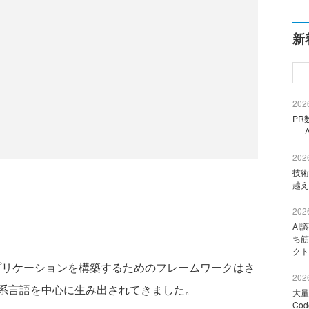
新
2026
PR
──
2026
技術
越え
2026
AI
ち筋
クト
ebアプリケーションを構築するためのフレームワークはさ
2026
guage）系言語を中心に生み出されてきました。
大量
Co