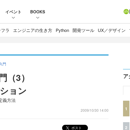
イベント
BOOKS
ンフラ
エンジニアの生き方
Python
開発ツール
UX／デザイン
」入門
入門（3）
ア
ション
定義方法
1
2009/10/30 14:00
2
ポスト