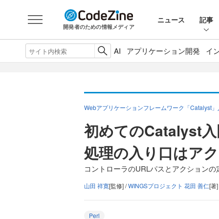
ニュース
記事
開発者のための情報メディア
AI
アプリケーション開発
イ
Webアプリケーションフレームワーク「Catalyst
初めてのCatalyst
処理の入り口はアク
コントローラのURLパスとアクションの
山田 祥寛
[監修] /
WINGSプロジェクト 花田 善仁
[著]
Perl