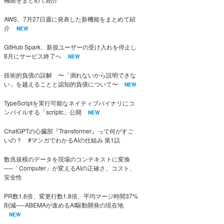
AWS、7月27日週に発表した新機能をまとめて紹
介
NEW
GitHub Spark、新規ユーザーの受け入れを停止し
8月にサービス終了へ
NEW
技術的負債の誤解 〜「測れないから説明できな
い」を越えることと認知的負債について〜
NEW
TypeScriptを実行可能なネイティブバイナリにコ
ンパイルする「scriptc」公開
NEW
ChatGPTの心臓部『Transformer』って何がすご
いの？ #マンガでわかるAIの仕組み 第1話
数兆規模のデータを現場のコンテキストに変換
──「Computer」が変えるAIの正確さ、コスト、
安全性
PR数1.6倍、変更行数1.8倍、平均マージ時間37%
削減──ABEMAが進めるAI駆動開発の現在地
NEW