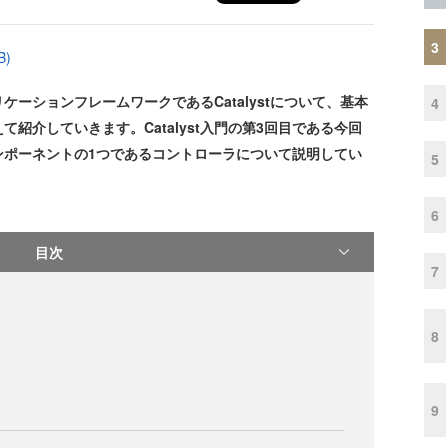
3
B)
ケーションフレームワークであるCatalystについて、基本
4
紹介していきます。Catalyst入門の第3回目である今回
なコンポーネントの1つであるコントローラについて説明してい
5
6
目次
7
8
9