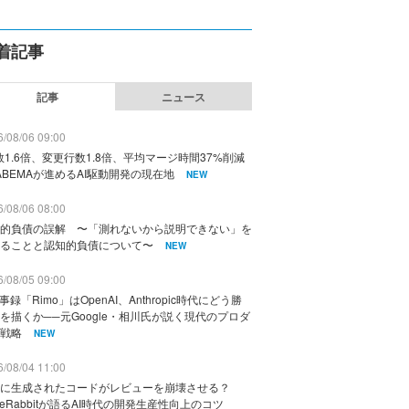
着記事
記事
ニュース
/08/06 09:00
数1.6倍、変更行数1.8倍、平均マージ時間37%削減
ABEMAが進めるAI駆動開発の現在地
NEW
/08/06 08:00
的負債の誤解 〜「測れないから説明できない」を
ることと認知的負債について〜
NEW
/08/05 09:00
議事録「Rimo」はOpenAI、Anthropic時代にどう勝
を描くか──元Google・相川氏が説く現代のプロダ
戦略
NEW
/08/04 11:00
に生成されたコードがレビューを崩壊させる？
deRabbitが語るAI時代の開発生産性向上のコツ