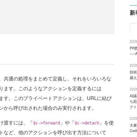
新
2026
PR
──
2026
技術
越え
、共通の処理をまとめて定義し、それをいろいろな
ります。このようなアクションを定義するには
2026
AI
ます。このプライベートアクションは、URLに結び
ち筋
クト
ンから呼び出された場合のみ実行されます。
2026
け渡すには、「
」や「
」を使
$c->forward
$c->detach
大量
Co
トなど、他のアクションを呼び出す方法について