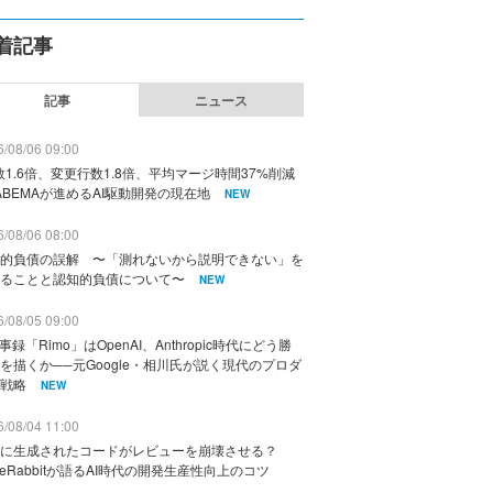
着記事
記事
ニュース
/08/06 09:00
数1.6倍、変更行数1.8倍、平均マージ時間37%削減
ABEMAが進めるAI駆動開発の現在地
NEW
/08/06 08:00
的負債の誤解 〜「測れないから説明できない」を
ることと認知的負債について〜
NEW
/08/05 09:00
議事録「Rimo」はOpenAI、Anthropic時代にどう勝
を描くか──元Google・相川氏が説く現代のプロダ
戦略
NEW
/08/04 11:00
に生成されたコードがレビューを崩壊させる？
deRabbitが語るAI時代の開発生産性向上のコツ