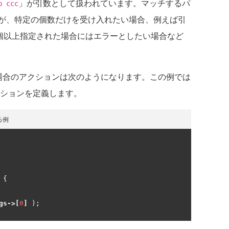
」が引数として扱われています。マッチするパ
b ccc
が、特定の個数だけを受け入れたい場合、例えば引
2個以上指定された場合にはエラーとしたい場合など
合のアクションは次のようになります。この例では
ションを定義します。
る例
{
gs
->[
0
]
);