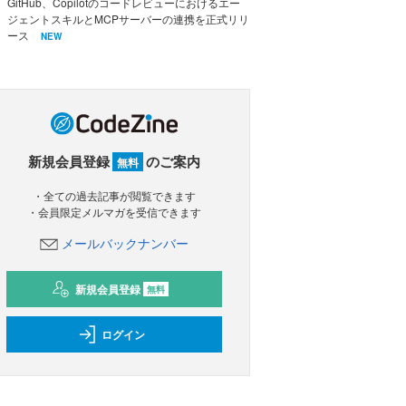
GitHub、Copilotのコードレビューにおけるエー
ジェントスキルとMCPサーバーの連携を正式リリ
ース
NEW
新規会員登録
のご案内
無料
・全ての過去記事が閲覧できます
・会員限定メルマガを受信できます
メールバックナンバー
新規会員登録
無料
ログイン