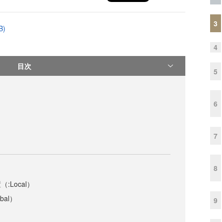
3
B)
4
目次
5
6
7
8
:Local）
bal）
9