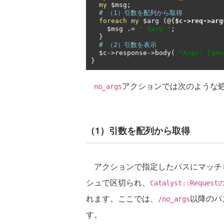
my
 $msg
;
# （1）引数を配列から取得
foreach
my
 $arg 
(@{
$c
->
req
->
arg
    $msg 
.=
" $arg "
;
}
# （2）引数を表示
  $c
->
response
->
body
(
"Args: [$ms
}
アクションでは次のような
no_args
（1）引数を配列から取得
アクションで指定したパスにマッチ
シュで区切られ、
Catalyst::Requestの
れます。ここでは、
以降のパ
/no_args
す。