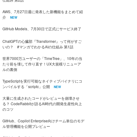
AWS、7月27日週に発表した新機能をまとめて紹
介
NEW
GitHub Models、7月30日で正式にサービス終了
ChatGPTの心臓部『Transformer』って何がすご
いの？ #マンガでわかるAIの仕組み 第1話
世界7000万ユーザーの「TimeTree」、10年の当
たり前を壊して作り直す！UX大規模リニューア
ルの裏側
TypeScriptを実行可能なネイティブバイナリにコ
ンパイルする「scriptc」公開
NEW
大量に生成されたコードがレビューを崩壊させ
る？ CodeRabbitが語るAI時代の開発生産性向上
のコツ
GitHub、Copilot Enterprise向けチーム単位のモデ
ル管理機能を公開プレビュー