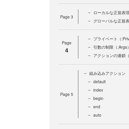
ローカルな正規表現（:
Page
3
グローバルな正規表現
プライベート（:Priv
Page
引数の制限（:Args
4
アクションの連鎖（:C
組み込みアクション
default
index
Page
5
begin
end
auto