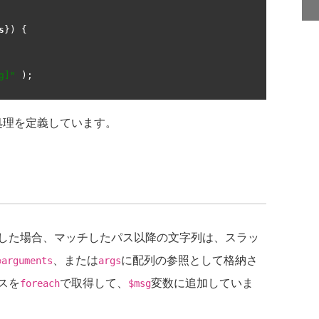
s
})
{
g]"
);
処理を定義しています。
した場合、マッチしたパス以降の文字列は、スラッ
、または
に配列の参照として格納さ
arguments
args
スを
で取得して、
変数に追加していま
foreach
$msg