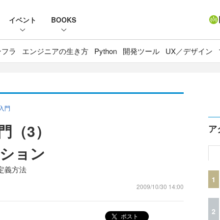
イベント
BOOKS
ンフラ
エンジニアの生き方
Python
開発ツール
UX／デザイン
」入門
入門（3）
ア
ション
定義方法
1
2009/10/30 14:00
2
ポスト