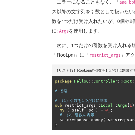
エラーになることもなく、「
aaa bb
ス以降の文字列を引数として扱いたい
数を1つだけ受け入れたいが、0個や
に
を使用します。
:Args
次に、1つだけの引数を受け入れる場
「Root.pm」に「
」アク
restrict_args
［リスト13］Root.pmの引数を1つだけに制限す
package
HelloC
::
Controller
::
Root
;
# 省略
# （1）引数を1つだけに制限
sub
 restrict_args 
:
Local
:
Args
(
1
)
my
(
 $self
,
 $c 
)
=
@_
;
# （2）引数を表示
  $c
->
response
->
body
(
$c
->
req
->
ar
}