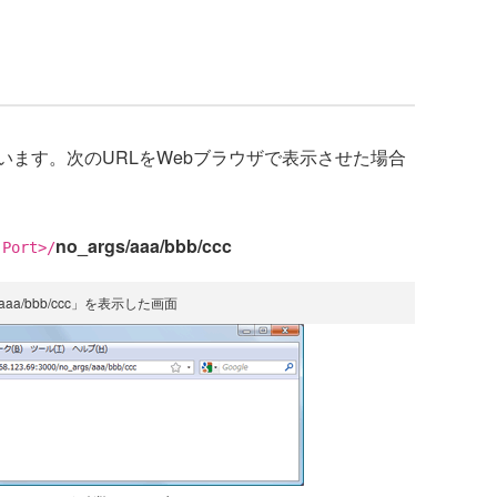
います。次のURLをWebブラウザで表示させた場合
no_args/aaa/bbb/ccc
ort>/
s/aaa/bbb/ccc」を表示した画面