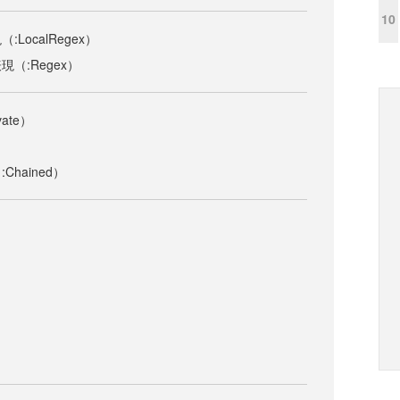
10
LocalRegex）
（:Regex）
ate）
）
hained）