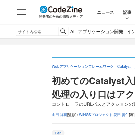
ニュース
記事
開発者のための情報メディア
AI
アプリケーション開発
イ
Webアプリケーションフレームワーク「Catalyst
初めてのCatalyst
処理の入り口はアク
コントローラのURLパスとアクションの
山田 祥寛
[監修] /
WINGSプロジェクト 花田 善仁
[著]
Perl