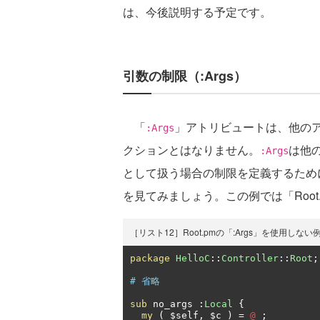
は、今後説明する予定です。
引数の制限（:Args）
「
」アトリビュートは、他の
:Args
クションとはなりません。
は他
:Args
として扱う場合の制限を定義するため
を見てみましょう。この例では「Root
［リスト12］Root.pmの「:Args」を使用しない
package
HelloC
::
Controller
::
Root
;
# 省略
sub
 no_args 
:
Local
{
my
(
 $self
,
 $c 
)
=
@_
;