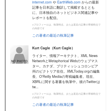
internet.com
や
EarthWeb.com
からの最新
記事を日本語に翻訳して掲載するととも
に、日本独自のネットビジネス関連記事や
レポートを配信。
※プロフィールは、執筆時点、または直近の記事の寄稿時点で
の内容です
この著者の最近の執筆記事
Kurt Cagle（Kurt Cagle）
ライター、情報アーキテクト、XML News
NetworkとMetaphorical Webのウェブマス
ター。カナダ、ブリティッシュコロンビア
州のビクトリア在住。XMLToday.orgの編集
長、O'Reilly Mediaの寄稿編集者。現在、
XBRLに関する著書を執筆中。彼のTwitterは
tw...
※プロフィールは、執筆時点、または直近の記事の寄稿時点で
の内容です
この著者の最近の執筆記事