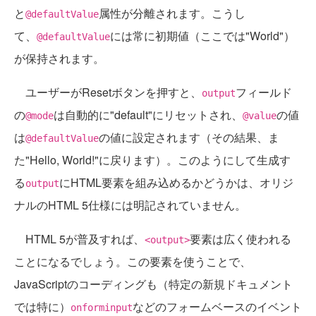
と
属性が分離されます。こうし
@defaultValue
て、
には常に初期値（ここでは"World"）
@defaultValue
が保持されます。
ユーザーがResetボタンを押すと、
フィールド
output
の
は自動的に"default"にリセットされ、
の値
@mode
@value
は
の値に設定されます（その結果、ま
@defaultValue
た"Hello, World!"に戻ります）。このようにして生成す
る
にHTML要素を組み込めるかどうかは、オリジ
output
ナルのHTML 5仕様には明記されていません。
HTML 5が普及すれば、
要素は広く使われる
<output>
ことになるでしょう。この要素を使うことで、
JavaScriptのコーディングも（特定の新規ドキュメント
では特に）
などのフォームベースのイベント
onforminput