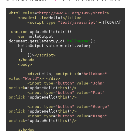
<html
xmlns
=
"http://www.w3.org/1999/xhtml"
>
<head><title>
Hello!
</title>
<script
type
=
"text/javascript"
>
<![
CDATA
[
function
 updateHello
(
ctrl
){
var
 helloOutput 
=
document
.
getElementById
(
'helloName'
);
    helloOutput
.
value 
=
 ctrl
.
value
;
}
]]>
</script>
</head>
<body>
<div>
Hello, 
<output
id
=
"helloName"
value
=
"World"
/>
!
</div>
<input
type
=
"button"
value
=
"John"
onclick
=
"
updateHello
(
this
)
"
/>
<input
type
=
"button"
value
=
"Paul"
onclick
=
"
updateHello
(
this
)
"
/>
<input
type
=
"button"
value
=
"George"
onclick
=
"
updateHello
(
this
)
"
/>
<input
type
=
"button"
value
=
"Ringo"
onclick
=
"
updateHello
(
this
)
"
/>
</body>