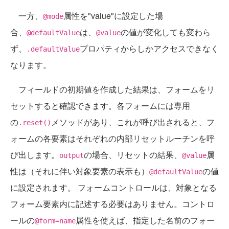
一方、
属性を"value"に設定した場
@mode
合、
は、
の値が変化しても変わら
@defaultValue
@value
ず、
プロパティからしかアクセスできなく
.defaultValue
なります。
フィールドの初期値を作成した結果は、フォームをリ
セットすると確認できます。各フォームには専用
の
メソッドがあり、これが呼び出されると、フ
.reset()
ォームの各要素はそれぞれの内部リセットルーチンを呼
び出します。
の場合、リセットの結果、
属
output
@value
性は（それに伴い対象要素の表示も）
の値
@defaultValue
に設定されます。 フォームコントロールは、対象となる
フォーム要素内に記述する必要はありません。コントロ
ールの
属性を使えば、指定した名前のフォー
@form=name