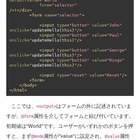
defaultValue
=
"World"
form
=
"selector"
/>
!
</div>
<form
name
=
"selector"
>
<input
type
=
"button"
value
=
"John"
onclick
=
"
updateHello
(
this
)
"
/>
<input
type
=
"button"
value
=
"Paul"
onclick
=
"
updateHello
(
this
)
"
/>
<input
type
=
"button"
value
=
"George"
onclick
=
"
updateHello
(
this
)
"
/>
<input
type
=
"button"
value
=
"Ringo"
onclick
=
"
updateHello
(
this
)
"
/>
<input
type
=
"reset"
value
=
"Reset"
/>
<form>
</body>
</html>
ここでは、
はフォームの外に記述されていま
<output>
すが、
属性を介してフォームと結び付いています。
@form
初期値は"World"です。ユーザーがいずれかのボタンを押
すと、まず
属性が"value"に設定され、
属性
@mode
@value