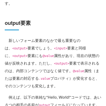
す。
output要素
新しいフォーム要素のなかで最も重要なの
は、
要素でしょう。
要素と同様
<output>
<input>
に、
要素にも
属性があり、現在の状態の
<output>
@value
値が反映されます。ただし、
要素で表示される
<output>
のは、内部コンテンツではなく値です。
属性（ま
@value
たは要素の対応する
プロパティ）が変化すると、
.value
そのコンテンツも変化します。
例えば、以下の単純な"Hello, World!"コードでは、あい
さつの相手の名前が
フィールドになっています。
output