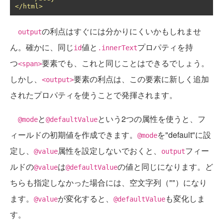
</html>
の利点はすぐには分かりにくいかもしれませ
output
ん。確かに、同じ
値と
プロパティを持
id
.innerText
つ
要素でも、これと同じことはできるでしょう。
<span>
しかし、
要素の利点は、この要素に新しく追加
<output>
されたプロパティを使うことで発揮されます。
と
という2つの属性を使うと、フ
@mode
@defaultValue
ィールドの初期値を作成できます。
を"default"に設
@mode
定し、
属性を設定しないでおくと、
フィー
@value
output
ルドの
は
の値と同じになります。ど
@value
@defaultValue
ちらも指定しなかった場合には、空文字列（""）になり
ます。
が変化すると、
も変化しま
@value
@defaultValue
す。