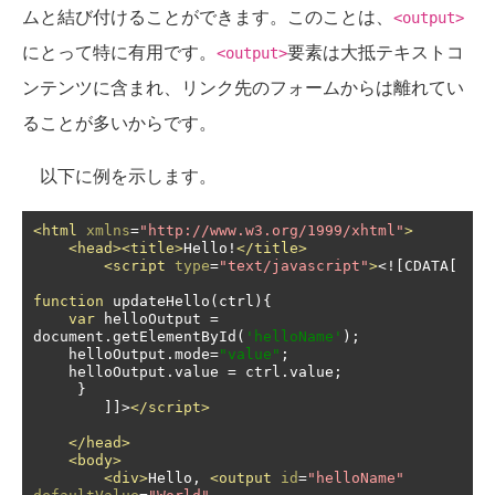
ムと結び付けることができます。このことは、
<output>
にとって特に有用です。
要素は大抵テキストコ
<output>
ンテンツに含まれ、リンク先のフォームからは離れてい
ることが多いからです。
以下に例を示します。
<html
xmlns
=
"http://www.w3.org/1999/xhtml"
>
<head><title>
Hello!
</title>
<script
type
=
"text/javascript"
>
<![
CDATA
[
function
 updateHello
(
ctrl
){
var
 helloOutput 
=
document
.
getElementById
(
'helloName'
);
    helloOutput
.
mode
=
"value"
;
    helloOutput
.
value 
=
 ctrl
.
value
;
}
]]>
</script>
</head>
<body>
<div>
Hello, 
<output
id
=
"helloName"