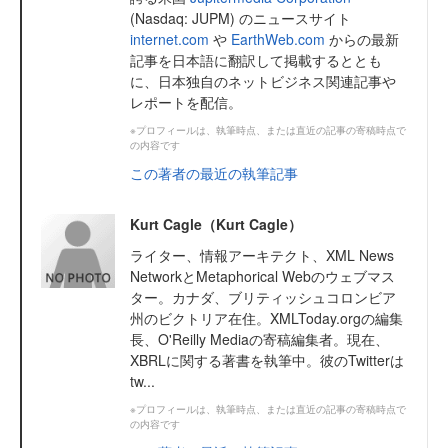
(Nasdaq: JUPM) のニュースサイト
internet.com
や
EarthWeb.com
からの最新
記事を日本語に翻訳して掲載するととも
に、日本独自のネットビジネス関連記事や
レポートを配信。
※プロフィールは、執筆時点、または直近の記事の寄稿時点で
の内容です
この著者の最近の執筆記事
Kurt Cagle（Kurt Cagle）
ライター、情報アーキテクト、XML News
NetworkとMetaphorical Webのウェブマス
ター。カナダ、ブリティッシュコロンビア
州のビクトリア在住。XMLToday.orgの編集
長、O'Reilly Mediaの寄稿編集者。現在、
XBRLに関する著書を執筆中。彼のTwitterは
tw...
※プロフィールは、執筆時点、または直近の記事の寄稿時点で
の内容です