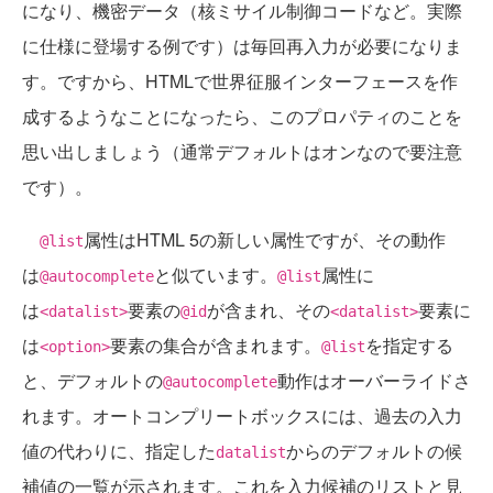
になり、機密データ（核ミサイル制御コードなど。実際
に仕様に登場する例です）は毎回再入力が必要になりま
す。ですから、HTMLで世界征服インターフェースを作
成するようなことになったら、このプロパティのことを
思い出しましょう（通常デフォルトはオンなので要注意
です）。
属性はHTML 5の新しい属性ですが、その動作
@list
は
と似ています。
属性に
@autocomplete
@list
は
要素の
が含まれ、その
要素に
<datalist>
@id
<datalist>
は
要素の集合が含まれます。
を指定する
<option>
@list
と、デフォルトの
動作はオーバーライドさ
@autocomplete
れます。オートコンプリートボックスには、過去の入力
値の代わりに、指定した
からのデフォルトの候
datalist
補値の一覧が示されます。これを入力候補のリストと見