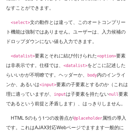
なすことができます。
文の動作とは違って、このオートコンプリー
<select>
ト機能は強制ではありません。ユーザーは、入力候補の
ドロップダウンにない値も入力できます。
要素とそれに結び付けられた
要素
<datalist>
<option>
は非表示です。仕様では、
をどこに記述した
<datalist>
らいいかが不明瞭です。ヘッダーか、
内のインライ
body
ンか、あるいは
要素の子要素とするのか（これは
<input>
理に適っていますが、
は子要素を持たない
要素
input
null
であるという前提と矛盾します）、はっきりしません。
HTML 5のもう1つの改善点が
属性の導入
@placeholder
です。これはAJAX対応Webページでますます一般的に