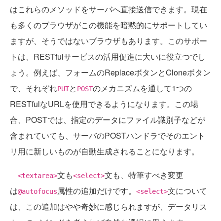
はこれらのメソッドをサーバへ直接送信できます。現在
も多くのブラウザがこの機能を暗黙的にサポートしてい
ますが、そうではないブラウザもあります。このサポー
トは、RESTfulサービスの活用促進に大いに役立つでし
ょう。例えば、フォームのReplaceボタンとCloneボタン
で、それぞれ
と
のメカニズムを通して1つの
PUT
POST
RESTfulなURLを使用できるようになります。この場
合、POSTでは、指定のデータにファイル識別子などが
含まれていても、サーバのPOSTハンドラでそのエント
リ用に新しいものが自動生成されることになります。
文も
文も、特筆すべき変更
<textarea>
<select>
は
属性の追加だけです。
文について
@autofocus
<select>
は、この追加はやや奇妙に感じられますが、データリス