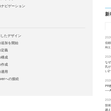
ーのナビゲーション
新
用したデザイン
2026
の追加を開始
信頼
AI
の定義
2026
の構成
なぜ
の作成
氏が
い2
の適用
Serverへの接続
2026
PR
──
2026
技術
越え