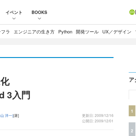
イベント
BOOKS
ンフラ
エンジニアの生き方
Python
開発ツール
UX／デザイン
進化
ア
nd 3入門
1
山 洋一)
[著]
更新日: 2009/12/16
公開日: 2009/12/01
2