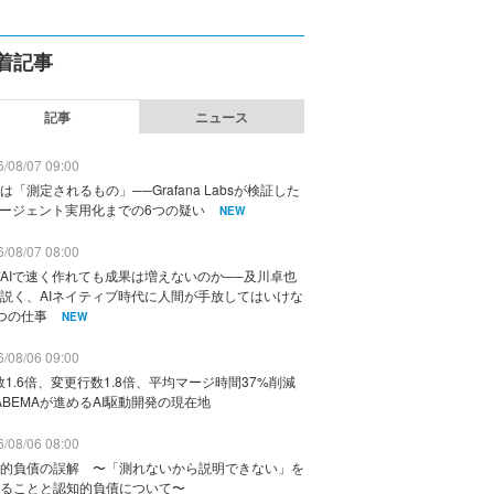
着記事
記事
ニュース
/08/07 09:00
は「測定されるもの」──Grafana Labsが検証した
エージェント実用化までの6つの疑い
NEW
/08/07 08:00
AIで速く作れても成果は増えないのか──及川卓也
説く、AIネイティブ時代に人間が手放してはいけな
つの仕事
NEW
/08/06 09:00
数1.6倍、変更行数1.8倍、平均マージ時間37%削減
ABEMAが進めるAI駆動開発の現在地
/08/06 08:00
的負債の誤解 〜「測れないから説明できない」を
ることと認知的負債について〜