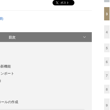
ポスト
3
B)
4
目次
5
6
3 の新機能
インポート
7
始
8
ロールの作成
9