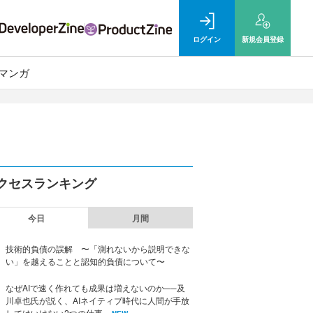
ログイン
新規
会員登録
マンガ
クセスランキング
今日
月間
技術的負債の誤解 〜「測れないから説明できな
い」を越えることと認知的負債について〜
なぜAIで速く作れても成果は増えないのか──及
川卓也氏が説く、AIネイティブ時代に人間が手放
してはいけない2つの仕事