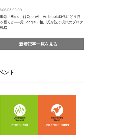
/08/05 09:00
議事録「Rimo」はOpenAI、Anthropic時代にどう勝
を描くか──元Google・相川氏が説く現代のプロダ
戦略
新着記事一覧を見る
ベント