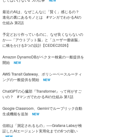
NEW
最近のAIは、なぜこんなに「賢く」感じるの？
進化の裏にあるモノとは #マンガでわかるAIの
仕組み 第2話
予定どおり作っているのに、なぜ良くならないの
か──「アウトプット脳」と「ユーザー価値脳」
に橋をかける3つの設計【CEDEC2026】
Amazon DynamoDBがベクター検索の一般提供を
開始
NEW
AWS Transit Gateway、ポリシーベースルーティ
ングの一般提供を開始
NEW
ChatGPTの心臓部『Transformer』って何がすご
いの？ #マンガでわかるAIの仕組み 第1話
Google Classroom、Geminiでルーブリック自動
生成機能を追加
NEW
信頼は「測定されるもの」──Grafana Labsが検
証したAIエージェント実用化までの6つの疑い
NEW