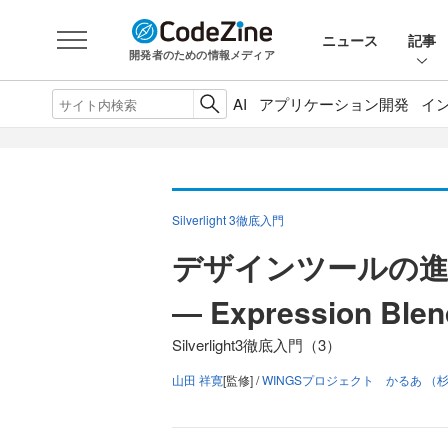
ニュース
記事
開発者のための情報メディア
AI
アプリケーション開発
イ
Silverlight 3徹底入門
デザインツールの
― Expression Ble
Silverlight3徹底入門（3）
山田 祥寛
[監修] /
WINGSプロジェクト かるあ （杉