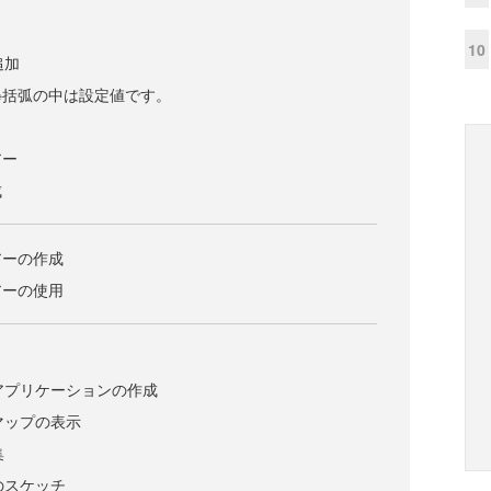
10
追加
 ※括弧の中は設定値です。
アー
成
アーの作成
アーの使用
ーアプリケーションの作成
マップの表示
集
のスケッチ