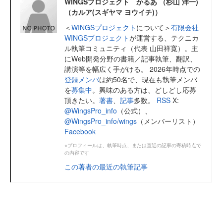
WINGSプロジェクト かるあ （杉山 洋一)
（カルア(スギヤマ ヨウイチ)）
＜
WINGSプロジェクト
について＞
有限会社
WINGSプロジェクト
が運営する、テクニカ
ル執筆コミュニティ（代表 山田祥寛）。主
にWeb開発分野の書籍／記事執筆、翻訳、
講演等を幅広く手がける。 2026年時点での
登録メンバ
は約50名で、現在も執筆メンバ
を
募集中
。興味のある方は、どしどし応募
頂きたい。
著書
、
記事
多数。
RSS
X:
@WingsPro_info
（公式）、
@WingsPro_info/wings
（メンバーリスト）
Facebook
※プロフィールは、執筆時点、または直近の記事の寄稿時点で
の内容です
この著者の最近の執筆記事