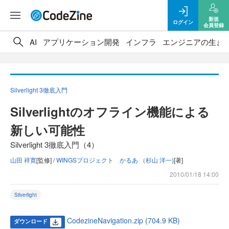
新規
ログイン
会員登録
AI
アプリケーション開発
インフラ
エンジニアの生き
Silverlight 3徹底入門
Silverlightのオフライン機能による
新しい可能性
Silverlight 3徹底入門（4）
山田 祥寛
[監修] /
WINGSプロジェクト かるあ （杉山 洋一)
[著]
2010/01/18 14:00
Silverlight
CodezineNavigation.zip (704.9 KB)
ダウンロード