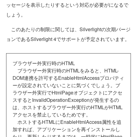
ッセージを表示したりするという対応が必要がになるで
しょう。
このあたりの制限に関しては、Silverlightの次期バージ
ョンであるSilverlight 4でサポートが予定されています。
ブラウザー外実行時のHTML
ブラウザー外実行時のHTMLをみると、HTML-
DOM連携を許可するEnableHtmlAccessプロパティ
ーが設定されていないことに気づくでしょう。ブ
ラウザー外実行でHtmlPageオブジェクトにアクセ
スするとInvalidOperationExceptionが発生するの
は、ホストするブラウザー外実行のHTMLがHTML
アクセスを禁止しているためです。
ホストするHTMLにEnableHtmlAccess属性を追
加すれば、アプリケーションを再インストールし
たり、更新したりするまでは、一時的にHtmlPage