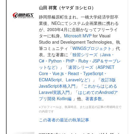
山田 祥寛（ヤマダ ヨシヒロ）
静岡県榛原町生まれ。一橋大学経済学部卒
業後、NECにてシステム企画業務に携わる
が、2003年4月に念願かなってフリーライ
ターに転身。
Microsoft MVP
for Visual
Studio and Development Technologies。執
筆コミュニティ「
WINGSプロジェクト
」代
表。主な著書に「
独習シリーズ（Java・
C#・Python・PHP・Ruby・JSP＆サーブレ
ットなど）
」「
速習シリーズ（ASP.NET
Core・Vue.js・React・TypeScript・
ECMAScript、Laravelなど）
」「
改訂3版
JavaScript本格入門
」「
これからはじめる
Laravel実践入門
」「
はじめてのAndroidア
プリ開発 Kotlin編
」他、
著書多数
。
※プロフィールは、執筆時点、または直近の記事の寄稿時点で
の内容です
この著者の最近の執筆記事